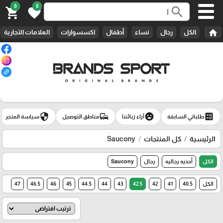
0
0
search
shopping_cart
favorite
home
الكل
رجال
نساء
أطفال
اكسسوارات
العلامات التجارية
security
commute
emoji_emotions
ballot
طلباتي السابقة
آراء زبائننا
مناطق التوصيل
سياسة المتجر
الرئيسية
كل المنتجات
Saucony
الكل
أحذيه رجاليه
رجال
Saucony
الكل
40.5
41
42
42.5
43
44
44.5
45
46
46.5
47