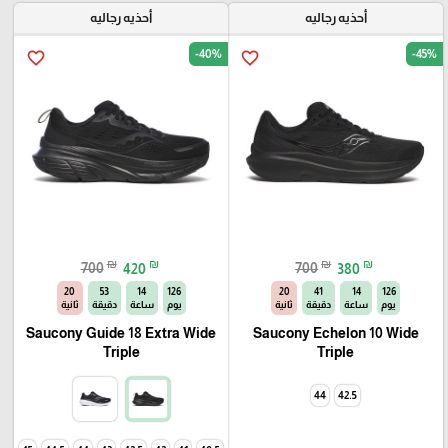
أحذيه رجاليه
أحذيه رجاليه
-40%
-45%
favorite_border
favorite_border
₪
₪
₪
₪
700
420
700
380
20
53
14
126
20
41
14
126
يوم
ساعة
دقيقة
ثانية
يوم
ساعة
دقيقة
ثانية
Saucony Guide 18 Extra Wide
Saucony Echelon 10 Wide
Triple
Triple
44
42.5