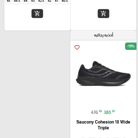
45
44.5
44
43
42.5
42
41
40.5
add_shopping_cart
add_shopping_cart
أحذيه رجاليه
-19%
favorite_border
₪
₪
470
380
Saucony Cohesion 18 Wide
Triple