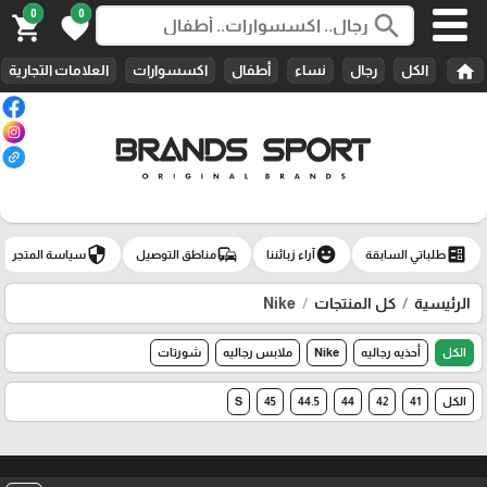
0
0
search
shopping_cart
favorite
home
الكل
رجال
نساء
أطفال
اكسسوارات
العلامات التجارية
security
commute
emoji_emotions
ballot
طلباتي السابقة
آراء زبائننا
مناطق التوصيل
سياسة المتجر
الرئيسية
كل المنتجات
Nike
الكل
أحذيه رجاليه
Nike
ملابس رجاليه
شورتات
الكل
41
42
44
44.5
45
S