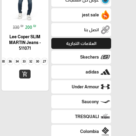
jest sale
₪
₪
330
200
اتصل بنا
Lee Coper SLIM
MARTIN Jeans -
العلامات التجارية
511071
Skechers
38
36
34
33
32
30
27
adidas
add_shopping_cart
Under Armour
Saucony
TRESQUALI
Colombia