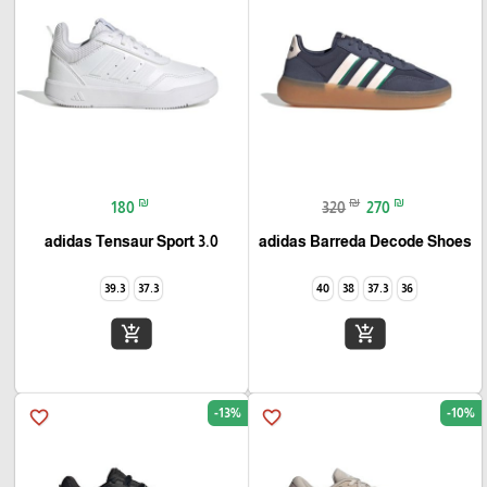
₪
₪
₪
180
320
270
adidas Tensaur Sport 3.0
adidas Barreda Decode Shoes
39.3
37.3
40
38
37.3
36
add_shopping_cart
add_shopping_cart
-13%
-10%
favorite_border
favorite_border