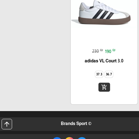
₪
₪
230
190
adidas VL Court 3.0
37.3
36.7
add_shopping_cart
arrow_upward
© Brands Sport