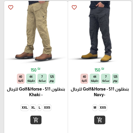
favorite_border
favorite_border
₪
₪
150
150
40
44
7
125
40
44
7
125
يوم
ساعة
دقيقة
ثانية
يوم
ساعة
دقيقة
ثانية
بنطلون Golf&Horse - 511 للرجال
بنطلون Golf&Horse - 511 للرجال
- Khaki
-Navy
XXL
XL
L
XXS
M
XXS
add_shopping_cart
add_shopping_cart