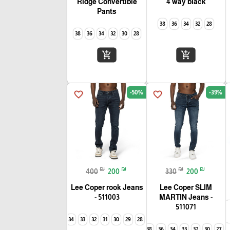
Ridge Convertible
4 way black
Pants
38
36
34
32
28
38
36
34
32
30
28
add_shopping_cart
add_shopping_cart
-50%
-39%
favorite_border
favorite_border
₪
₪
₪
₪
400
200
330
200
Lee Coper rook Jeans
Lee Coper SLIM
- 511003
MARTIN Jeans -
511071
38
34
33
32
31
30
29
28
38
36
34
33
32
30
27