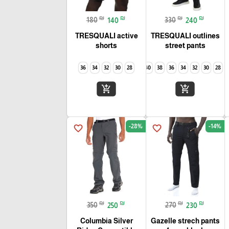
₪
₪
₪
₪
180
140
330
240
TRESQUALI active
TRESQUALI outlines
shorts
street pants
36
34
32
30
28
40
38
36
34
32
30
28
add_shopping_cart
add_shopping_cart
-28%
-14%
favorite_border
favorite_border
₪
₪
₪
₪
350
250
270
230
Columbia Silver
Gazelle strech pants