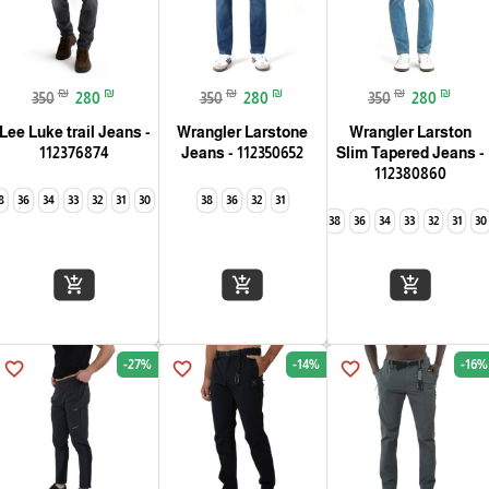
₪
₪
₪
₪
₪
₪
350
280
350
280
350
280
Lee Luke trail Jeans -
Wrangler Larstone
Wrangler Larston
112376874
Jeans - 112350652
Slim Tapered Jeans -
112380860
8
36
34
33
32
31
30
38
36
32
31
40
38
36
34
33
32
31
30
add_shopping_cart
add_shopping_cart
add_shopping_cart
-27%
-14%
-16%
favorite_border
favorite_border
favorite_border