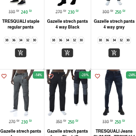
₪
₪
₪
₪
₪
₪
330
240
270
230
300
250
TRESQUALI staple
Gazelle strech pants
Gazelle strech pants
regular pants
4 way Black
4 way gray
38
36
34
32
30
38
36
34
32
30
38
36
34
32
30
add_shopping_cart
add_shopping_cart
add_shopping_cart
-14%
-28%
-24%
favorite_border
favorite_border
favorite_border
₪
₪
₪
₪
₪
₪
270
230
350
250
330
250
Gazelle strech pants
Gazelle strech pants
TRESQUALI Jeans