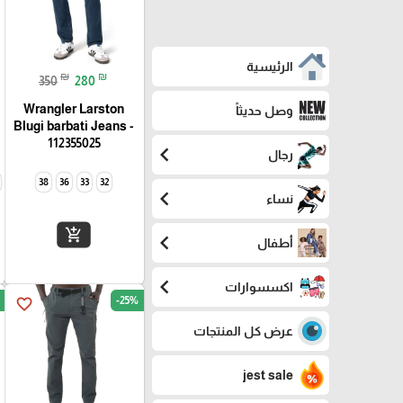
الرئيسية
₪
₪
350
280
Wrangler Larston
وصل حديثاً
Blugi barbati Jeans -
112355025
chevron_left
رجال
38
36
33
32
chevron_left
نساء
add_shopping_cart
chevron_left
أطفال
chevron_left
اكسسوارات
-25%
favorite_border
عرض كل المنتجات
jest sale