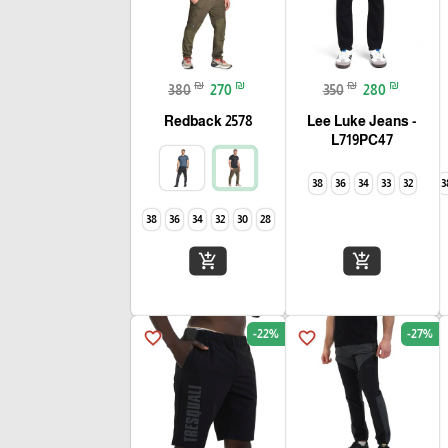
₪
₪
₪
₪
380
270
350
280
Redback 2578
Lee Luke Jeans -
L719PC47
38
36
34
33
32
3
38
36
34
32
30
28
add_shopping_cart
add_shopping_cart
-22%
-27%
favorite_border
favorite_border