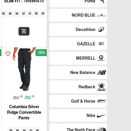
Puma
SLIM FIT - TRSW5470
38
36
34
32
31
30
29
NORD BLUE
Decathlon
add_shopping_cart
GAZELLE
-28%
favorite_border
MERRELL
New Balance
Redback
₪
₪
350
250
Golf & Horse
Columbia Silver
Ridge Convertible
Nike
Pants
The North Face
38
36
34
32
30