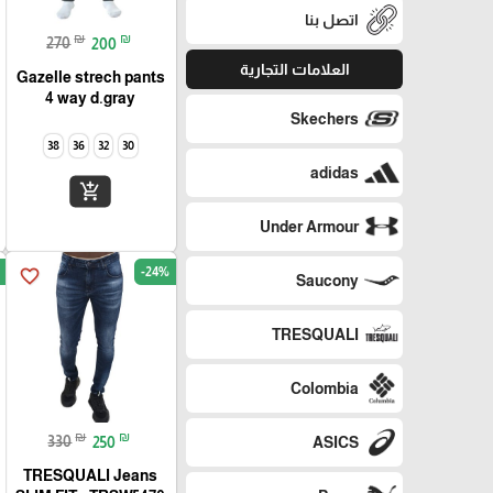
اتصل بنا
₪
₪
270
200
العلامات التجارية
Gazelle strech pants
4 way d.gray
Skechers
38
36
32
30
adidas
add_shopping_cart
Under Armour
-24%
favorite_border
Saucony
TRESQUALI
Colombia
₪
₪
330
250
ASICS
TRESQUALI Jeans