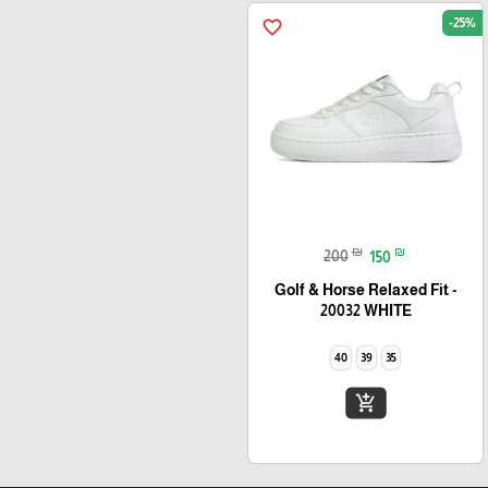
-25%
favorite_border
₪
₪
200
150
Golf & Horse Relaxed Fit -
20032 WHITE
40
39
35
add_shopping_cart