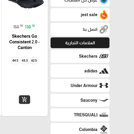
jest sale
₪
₪
150
130
اتصل بنا
Skechers Go
Consistent 2.0 -
العلامات التجارية
Canton
Skechers
44.5
43.3
42.5
adidas
Under Armour
add_shopping_cart
Saucony
TRESQUALI
Colombia