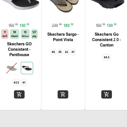
₪
₪
₪
₪
₪
₪
150
130
230
180
150
130
11
59
10
127
Skechers Sargo -
Skechers Go
يوم
ساعة
دقيقة
ثانية
Point Vista
Consistent 2.0 -
Skechers GO
Canton
Consistent -
46
45
42
41
Penthouse
44.5
43.5
41
add_shopping_cart
add_shopping_cart
add_shopping_cart