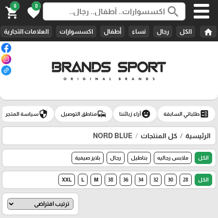
0
0
search
shopping_cart
favorite
home
الكل
رجال
نساء
أطفال
اكسسوارات
العلامات التجارية
security
commute
emoji_emotions
ballot
طلباتي السابقة
آراء زبائننا
مناطق التوصيل
سياسة المتجر
الرئيسية
كل المنتجات
NORD BLUE
الكل
ملابس رجاليه
بناطيل
رجال
بلايز صيفية
الكل
28
30
32
34
36
38
M
L
XXL