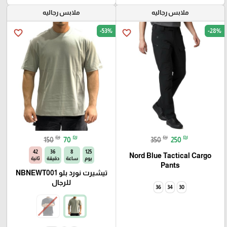
ملابس رجاليه
ملابس رجاليه
-53%
-28%
favorite_border
favorite_border
₪
₪
₪
₪
150
70
350
250
41
36
8
125
Nord Blue Tactical Cargo
يوم
ساعة
دقيقة
ثانية
Pants
تيشيرت نورد بلو NBNEWT001
للرجال
36
34
30