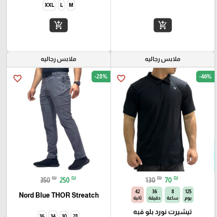
XXL
L
M
add_shopping_cart
add_shopping_cart
ملابس رجاليه
ملابس رجاليه
-28%
-46%
favorite_border
favorite_border
₪
₪
₪
₪
350
250
130
70
41
36
8
125
Nord Blue THOR Streatch
يوم
ساعة
دقيقة
ثانية
تيشيرت نورد بلو قبه
36
34
30
28