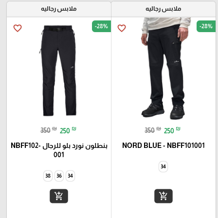
ملابس رجاليه
ملابس رجاليه
-28%
-28%
favorite_border
favorite_border
₪
₪
₪
₪
350
250
350
250
NORD BLUE - NBFF101001
بنطلون نورد بلو للرجال NBFF102-
001
34
38
36
34
add_shopping_cart
add_shopping_cart