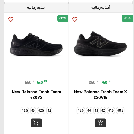
أحذيه رجاليه
أحذيه رجاليه
-15%
-11%
favorite_border
favorite_border
₪
₪
₪
₪
650
550
850
750
New Balance Fresh Foam
New Balance Fresh Foam X
680V8
880V15
46.5
45
42.5
42
46.5
44
43
42
41.5
40.5
add_shopping_cart
add_shopping_cart