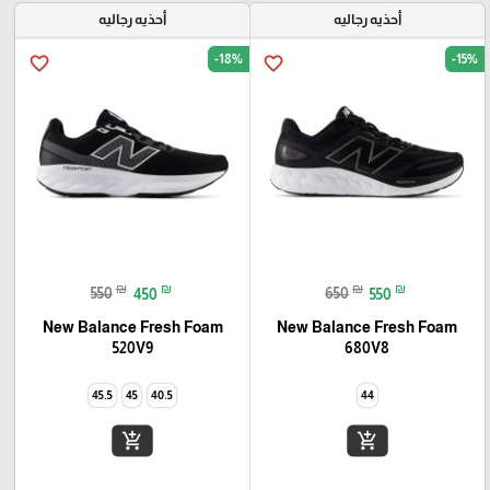
أحذيه رجاليه
أحذيه رجاليه
-18%
-15%
favorite_border
favorite_border
₪
₪
₪
₪
550
450
650
550
New Balance Fresh Foam
New Balance Fresh Foam
520V9
680V8
45.5
45
40.5
44
add_shopping_cart
add_shopping_cart