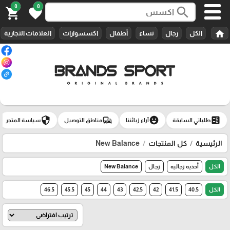
0
0
search
shopping_cart
favorite
home
الكل
رجال
نساء
أطفال
اكسسوارات
العلامات التجارية
security
commute
emoji_emotions
ballot
طلباتي السابقة
آراء زبائننا
مناطق التوصيل
سياسة المتجر
الرئيسية
كل المنتجات
New Balance
الكل
أحذيه رجاليه
رجال
New Balance
الكل
40.5
41.5
42
42.5
43
44
45
45.5
46.5