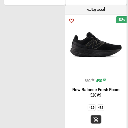
أحذيه رجاليه
-18%
favorite_border
₪
₪
550
450
New Balance Fresh Foam
520V9
46.5
41.5
add_shopping_cart