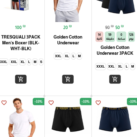
₪
₪
₪
₪
100
20
90
50
14
59
0
126
TRESQUALI 3PACK
Golden Cotton
يوم
ساعة
دقيقة
ثانية
Men's Boxer (BLK-
Underwear
Golden Cotton
WHT-BLK)
Underwear 3PACK
XXL
XL
L
M
XXXL
XXL
XL
L
M
S
XXXL
XXL
XL
L
M
add_shopping_cart
add_shopping_cart
add_shopping_cart
-33%
-33%
-33%
favorite_border
favorite_border
favorite_border