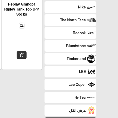
Replay Grandpa
Nike
Ripley Tank Top 3PP
Socks
The North Face
XL
Reebok
Blundstone
add_shopping_cart
Timberland
LEE
Lee Coper
Hi-Tec
عرض الكل