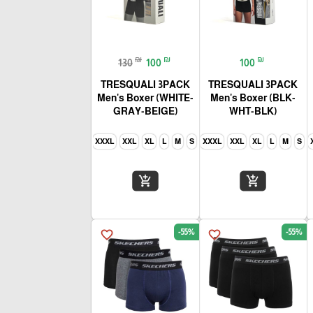
₪
₪
₪
130
100
100
TRESQUALI 3PACK
TRESQUALI 3PACK
Men's Boxer (WHITE-
Men's Boxer (BLK-
GRAY-BEIGE)
WHT-BLK)
XXXL
XXL
XL
L
M
S
XXXL
XXL
XL
L
M
S
add_shopping_cart
add_shopping_cart
-55%
-55%
favorite_border
favorite_border