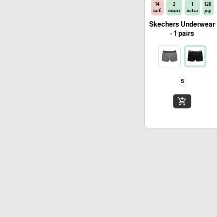
14
2
1
126
يوم
ساعة
دقيقة
ثانية
Skechers Underwear
- 1 pairs
S
add_shopping_cart