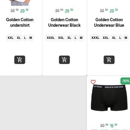
₪
₪
₪
₪
₪
₪
30
20
30
20
30
20
Golden Cotton
Golden Cotton
Golden Cotton
undershirt
Underwear Black
Underwear Blue
XXL
XL
L
M
XXXL
XXL
XL
L
M
XXXL
XXL
XL
L
M
add_shopping_cart
add_shopping_cart
add_shopping_cart
-50%
favorite_border
₪
₪
30
15