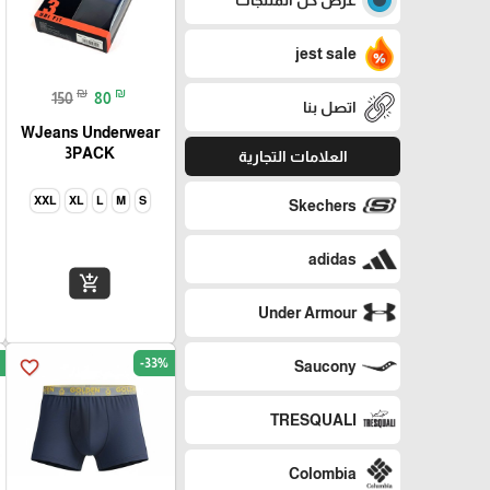
jest sale
₪
₪
150
80
اتصل بنا
WJeans Underwear
3PACK
العلامات التجارية
XXL
XL
L
M
S
Skechers
adidas
add_shopping_cart
Under Armour
-33%
favorite_border
Saucony
TRESQUALI
Colombia