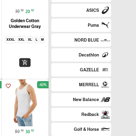
₪
₪
ASICS
30
20
Golden Cotton
Puma
Underwear Gray
NORD BLUE
XXXL
XXL
XL
L
M
Decathlon
add_shopping_cart
GAZELLE
MERRELL
-62%
favorite_border
New Balance
Redback
Golf & Horse
₪
₪
80
30