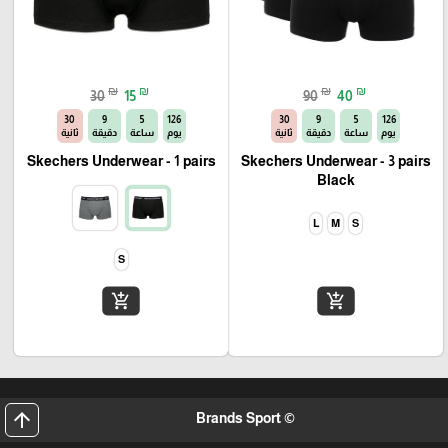
₪
₪
₪
₪
30
15
90
40
29
9
5
126
29
9
5
126
يوم
ساعة
دقيقة
ثانية
يوم
ساعة
دقيقة
ثانية
Skechers Underwear - 1 pairs
Skechers Underwear - 3 pairs
Black
L
M
S
S
add_shopping_cart
add_shopping_cart
arrow_upward
© Brands Sport