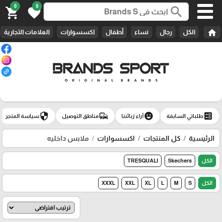
0
0
search
shopping_cart
favorite
home
الكل
رجال
نساء
أطفال
اكسسوارات
العلامات التجارية
security
commute
emoji_emotions
ballot
طلباتي السابقة
آراء زبائننا
مناطق التوصيل
سياسة المتجر
الرئيسية
كل المنتجات
اكسسوارات
ملابس داخليه
الكل
Skechers
TRESQUALI
الكل
S
M
L
XL
XXL
XXXL