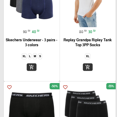
₪
₪
₪
₪
90
40
80
30
Skechers Underwear - 3 pairs -
Replay Grandpa Ripley Tank
3 colors
Top 3PP Socks
XL
L
M
S
XL
add_shopping_cart
add_shopping_cart
-50%
-55%
favorite_border
favorite_border