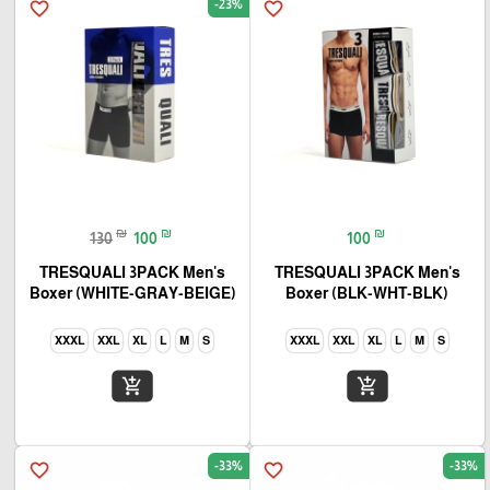
-23%
favorite_border
favorite_border
₪
₪
₪
130
100
100
TRESQUALI 3PACK Men's
TRESQUALI 3PACK Men's
Boxer (WHITE-GRAY-BEIGE)
Boxer (BLK-WHT-BLK)
XXXL
XXL
XL
L
M
S
XXXL
XXL
XL
L
M
S
add_shopping_cart
add_shopping_cart
-33%
-33%
favorite_border
favorite_border