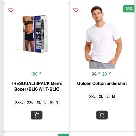
-33%
favorite_border
favorite_border
₪
₪
₪
100
30
20
TRESQUALI 3PACK Men's
Golden Cotton undershirt
Boxer (BLK-WHT-BLK)
XXL
XL
L
M
XXXL
XXL
XL
L
M
S
add_shopping_cart
add_shopping_cart