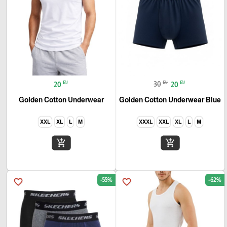
₪
₪
₪
20
30
20
Golden Cotton Underwear
Golden Cotton Underwear Blue
XXL
XL
L
M
XXXL
XXL
XL
L
M
add_shopping_cart
add_shopping_cart
-55%
-62%
favorite_border
favorite_border