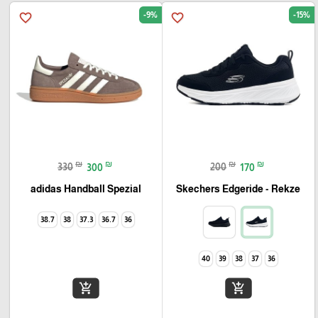
-9%
-15%
favorite_border
favorite_border
₪
₪
₪
₪
330
300
200
170
Skechers Edgeride - Rekze‏
adidas Handball Spezial
38.7
38
37.3
36.7
36
40
39
38
37
36
add_shopping_cart
add_shopping_cart