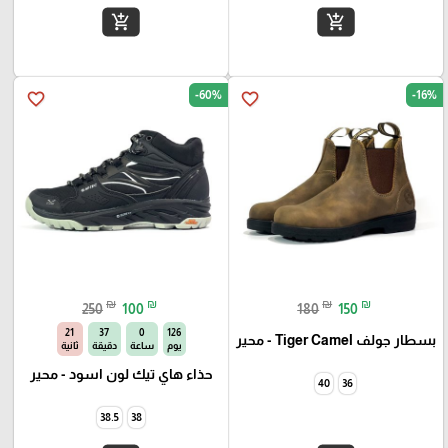
add_shopping_cart
add_shopping_cart
-60%
-16%
favorite_border
favorite_border
₪
₪
₪
₪
250
100
180
150
21
37
0
126
بسطار جولف Tiger Camel - محير
يوم
ساعة
دقيقة
ثانية
حذاء هاي تيك لون اسود - محير
40
36
38.5
38