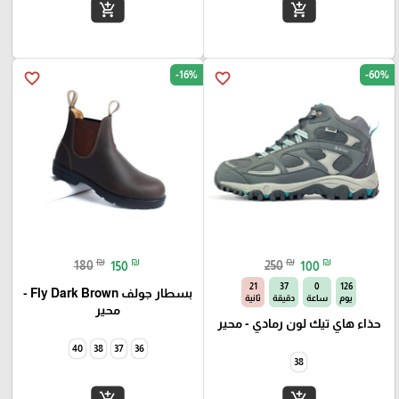
add_shopping_cart
add_shopping_cart
-16%
-60%
favorite_border
favorite_border
₪
₪
₪
₪
180
150
250
100
21
37
0
126
بسطار جولف Fly Dark Brown -
يوم
ساعة
دقيقة
ثانية
محير
حذاء هاي تيك لون رمادي - محير
40
38
37
36
38