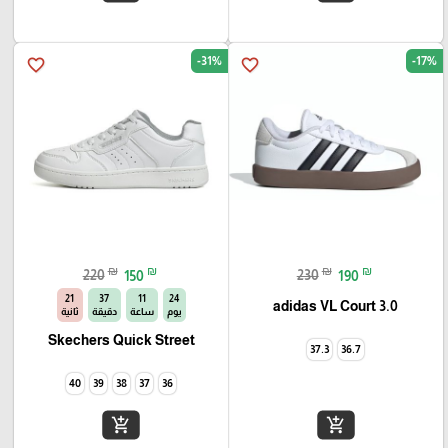
-31%
-17%
favorite_border
favorite_border
₪
₪
₪
₪
220
150
230
190
21
37
11
24
adidas VL Court 3.0
يوم
ساعة
دقيقة
ثانية
Skechers Quick Street
37.3
36.7
40
39
38
37
36
add_shopping_cart
add_shopping_cart