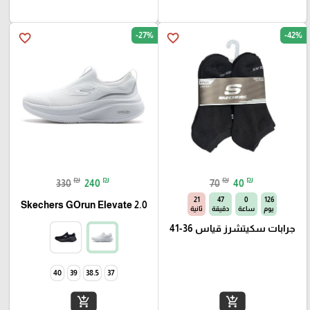
-27%
-42%
favorite_border
favorite_border
₪
₪
₪
₪
70
40
330
240
21
47
0
126
Skechers GOrun Elevate 2.0
يوم
ساعة
دقيقة
ثانية
جرابات سكيتشرز قياس 36-41
40
39
38.5
37
add_shopping_cart
add_shopping_cart