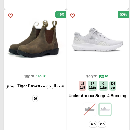
-16%
-50%
favorite_border
favorite_border
₪
₪
₪
₪
180
150
300
150
21
37
0
126
بسطار جولف Tiger Brown - محير
يوم
ساعة
دقيقة
ثانية
Under Armour Surge 4 Running
36
37.5
36.5