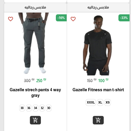
ملابس رجاليه
ملابس رجاليه
-16%
-33%
favorite_border
favorite_border
₪
₪
₪
₪
300
250
150
100
Gazelle strech pants 4 way
Gazelle Fitness man t-shirt
gray
XXXL
XL
XS
38
36
34
32
30
add_shopping_cart
add_shopping_cart