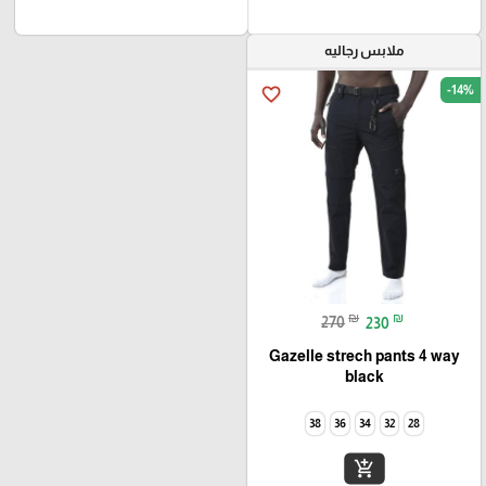
ملابس رجاليه
-14%
favorite_border
₪
₪
270
230
Gazelle strech pants 4 way
black
38
36
34
32
28
add_shopping_cart