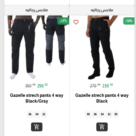
ملابس رجاليه
ملابس رجاليه
-28%
-14%
favorite_border
favorite_border
₪
₪
₪
₪
350
250
270
230
Gazelle strech pants 4 way
Gazelle strech pants 4 way
Black/Gray
Black
36
34
32
38
36
34
32
30
add_shopping_cart
add_shopping_cart