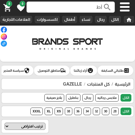
0
0
search
shopping_cart
favorite
home
الكل
رجال
نساء
أطفال
اكسسوارات
العلامات التجارية
security
commute
emoji_emotions
ballot
طلباتي السابقة
آراء زبائننا
مناطق التوصيل
سياسة المتجر
الرئيسية
كل المنتجات
GAZELLE
الكل
ملابس رجاليه
رجال
بناطيل
بلايز صيفية
الكل
28
30
32
34
36
38
XS
XL
XXXL