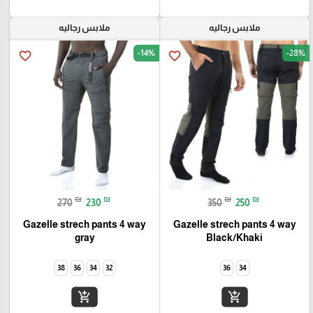
ملابس رجاليه
ملابس رجاليه
-14%
-28%
favorite_border
favorite_border
₪
₪
₪
₪
270
230
350
250
Gazelle strech pants 4 way
Gazelle strech pants 4 way
gray
Black/Khaki
38
36
34
32
36
34
add_shopping_cart
add_shopping_cart