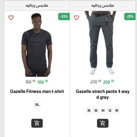
ملابس رجاليه
ملابس رجاليه
-33%
-25%
favorite_border
favorite_border
₪
₪
₪
₪
150
100
270
200
Gazelle Fitness man t-shirt
Gazelle strech pants 4 way
d.gray
XL
38
36
34
32
30
add_shopping_cart
add_shopping_cart