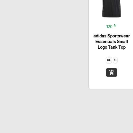
₪
120
adidas Sportswear
Essentials Small
Logo Tank Top
XL
S
add_shopping_cart