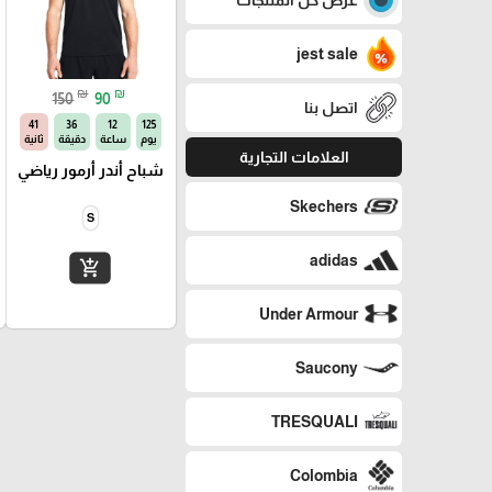
jest sale
₪
₪
150
90
اتصل بنا
41
36
12
125
يوم
ساعة
دقيقة
ثانية
العلامات التجارية
شباح أندر أرمور رياضي
Skechers
S
adidas
add_shopping_cart
Under Armour
Saucony
TRESQUALI
Colombia