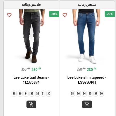
ملابس رجاليه
ملابس رجاليه
-20%
-20%
favorite_border
favorite_border
₪
₪
₪
₪
350
280
350
280
Lee Luke trail Jeans -
Lee Luke slim tapered -
112376874
LSS2SJPH
38
36
34
33
32
31
30
38
36
34
33
31
30
add_shopping_cart
add_shopping_cart