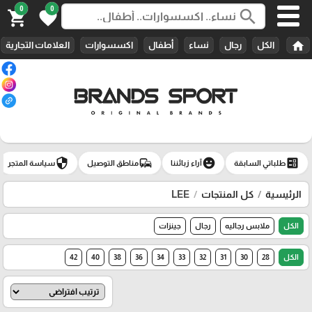
0
0
search
shopping_cart
favorite
home
الكل
رجال
نساء
أطفال
اكسسوارات
العلامات التجارية
security
commute
emoji_emotions
ballot
طلباتي السابقة
آراء زبائننا
مناطق التوصيل
سياسة المتجر
الرئيسية
كل المنتجات
LEE
الكل
ملابس رجاليه
رجال
جينزات
الكل
28
30
31
32
33
34
36
38
40
42