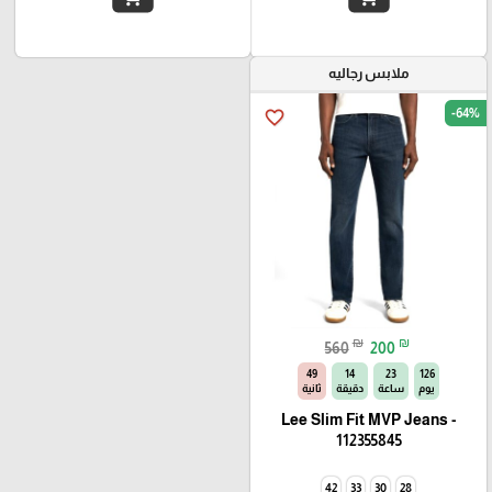
ملابس رجاليه
-64%
favorite_border
₪
₪
560
200
49
14
23
126
يوم
ساعة
دقيقة
ثانية
Lee Slim Fit MVP Jeans -
112355845
42
33
30
28