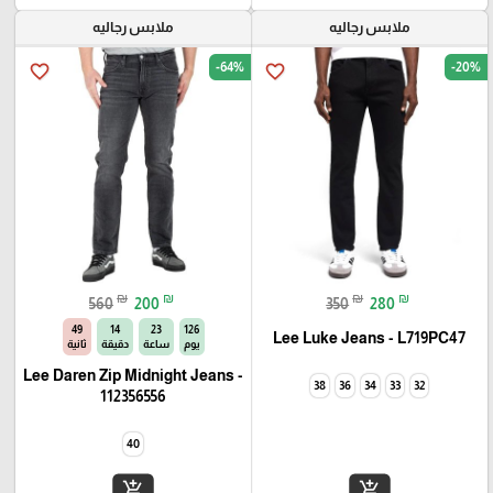
ملابس رجاليه
ملابس رجاليه
-64%
-20%
favorite_border
favorite_border
₪
₪
₪
₪
560
200
350
280
49
14
23
126
Lee Luke Jeans - L719PC47
يوم
ساعة
دقيقة
ثانية
Lee Daren Zip Midnight Jeans -
38
36
34
33
32
112356556
40
add_shopping_cart
add_shopping_cart