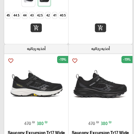
45
44.5
44
43
42.5
42
41
40.5
add_shopping_cart
add_shopping_cart
أحذيه رجاليه
أحذيه رجاليه
-19%
-19%
favorite_border
favorite_border
₪
₪
₪
₪
470
380
470
380
Saucony Excursion Tr17 Wide
Saucony Excursion Tr17 Wide