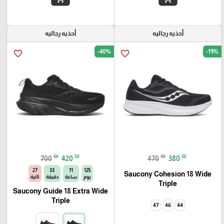
أحذيه رجاليه
أحذيه رجاليه
-40%
-19%
favorite_border
favorite_border
₪
₪
₪
₪
700
420
470
380
26
33
11
125
Saucony Cohesion 18 Wide
يوم
ساعة
دقيقة
ثانية
Triple
Saucony Guide 18 Extra Wide
Triple
47
46
44