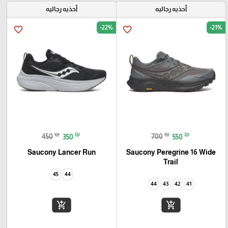
أحذيه رجاليه
أحذيه رجاليه
-22%
-21%
favorite_border
favorite_border
₪
₪
₪
₪
450
350
700
550
Saucony Lancer Run
Saucony Peregrine 16 Wide
Trail
45
44
44
43
42
41
add_shopping_cart
add_shopping_cart