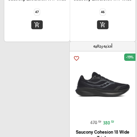
47
46
add_shopping_cart
add_shopping_cart
أحذيه رجاليه
-19%
favorite_border
₪
₪
470
380
Saucony Cohesion 18 Wide