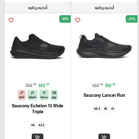
أحذيه رجاليه
أحذيه رجاليه
-45%
-22%
favorite_border
favorite_border
₪
₪
₪
₪
700
380
450
350
26
21
11
125
Saucony Lancer Run
يوم
ساعة
دقيقة
ثانية
Saucony Echelon 10 Wide
46.5
45
41
Triple
44
42.5
add_shopping_cart
add_shopping_cart