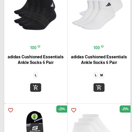
₪
₪
100
100
adidas Cushioned Essentials
adidas Cushioned Essentials
Ankle Socks 6 Pair
Ankle Socks 6 Pair
L
L
M
add_shopping_cart
add_shopping_cart
-25%
-25%
favorite_border
favorite_border