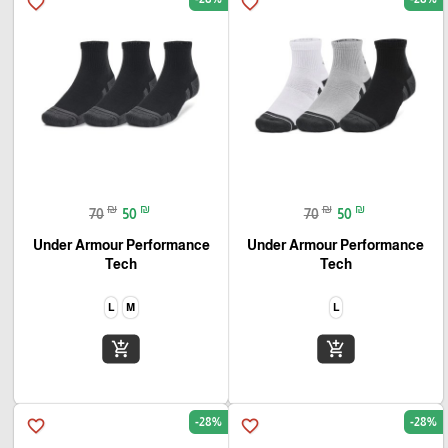
favorite_border
favorite_border
₪
₪
₪
₪
70
50
70
50
Under Armour Performance
Under Armour Performance
Tech‏
Tech‏
L
M
L
add_shopping_cart
add_shopping_cart
-28%
-28%
favorite_border
favorite_border