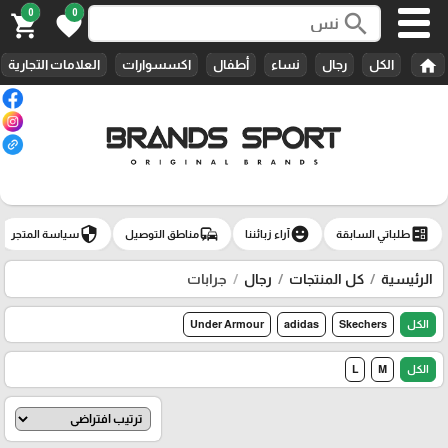
0
0
search
shopping_cart
favorite
home
الكل
رجال
نساء
أطفال
اكسسوارات
العلامات التجارية
security
commute
emoji_emotions
ballot
طلباتي السابقة
آراء زبائننا
مناطق التوصيل
سياسة المتجر
الرئيسية
كل المنتجات
رجال
جرابات
الكل
Skechers
adidas
Under Armour
الكل
M
L