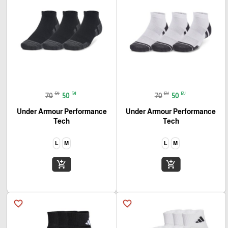
₪
₪
₪
₪
70
50
70
50
Under Armour Performance
Under Armour Performance
Tech‏
Tech‏
L
M
L
M
add_shopping_cart
add_shopping_cart
favorite_border
favorite_border