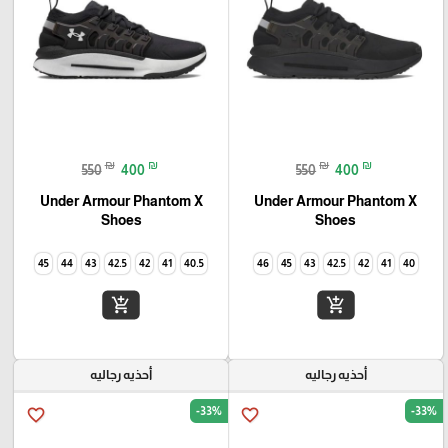
₪
₪
₪
₪
550
400
550
400
Under Armour Phantom X
Under Armour Phantom X
Shoes
Shoes
45
44
43
42.5
42
41
40.5
46
45
43
42.5
42
41
40
add_shopping_cart
add_shopping_cart
أحذيه رجاليه
أحذيه رجاليه
-33%
-33%
favorite_border
favorite_border