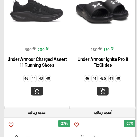
₪
₪
₪
₪
300
200
180
130
Under Armour Charged Assert
Under Armour Ignite Pro 8
11 Running Shoes
FixSlides
46
44
43
40
46
44
42.5
41
40
add_shopping_cart
add_shopping_cart
أحذيه رجاليه
أحذيه رجاليه
-27%
-27%
favorite_border
favorite_border