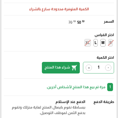
الكمية المتوفرة محدودة سارع بالشراء
السعر
₪
₪
70
50
اختر القياس
XL
L
M
S
اختر الكمية
shopping_cart
شراء هذا المنتج
+
-
1
مرة تم بيع هذا المنتج لأشخاص آخرين.
طريقة الدفع
الدفع عند الإستلام
ببساطة نقوم بايصال المنتج لغاية منزلك وتقوم
بدفع الثمن لموظف التوصيل.