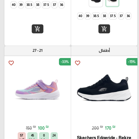
40
39
38.5
38
37.5
37
36
40
39
38.5
38
37.5
37
36
add_shopping_cart
add_shopping_cart
أطفال
21 - 27
-33%
-15%
favorite_border
favorite_border
₪
₪
₪
₪
150
100
200
170
56
45
0
24
Skechers Edgeride - Rekze‏