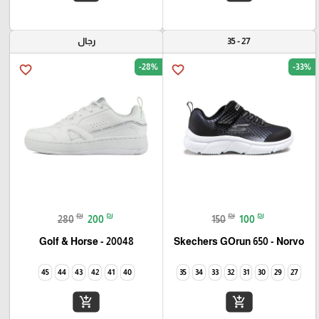
27 - 35
رجال
-28%
-33%
favorite_border
favorite_border
₪
₪
₪
₪
280
200
150
100
Golf & Horse - 20048
Skechers GOrun 650 - Norvo
45
44
43
42
41
40
35
34
33
32
31
30
29
27
add_shopping_cart
add_shopping_cart