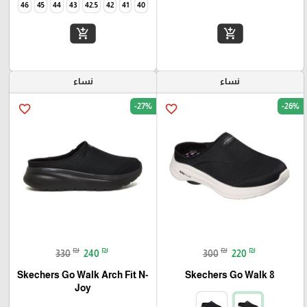
46
45
44
43
42.5
42
41
40
add_shopping_cart
add_shopping_cart
نساء
نساء
-27%
-26%
favorite_border
favorite_border
₪
₪
₪
₪
330
240
300
220
Skechers Go Walk Arch Fit N-
Skechers Go Walk 8
Joy