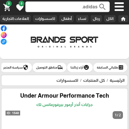
0
0
search
shopping_cart
favorite
home
الكل
رجال
نساء
أطفال
اكسسوارات
العلامات التجارية
security
commute
emoji_emotions
ballot
طلباتي السابقة
آراء زبائننا
مناطق التوصيل
سياسة المتجر
الرئيسية
كل المنتجات
اكسسوارات
Under Armour Performance Tech‏
جرابات أندر آرمور بيرفورمانس تك
1 / 2