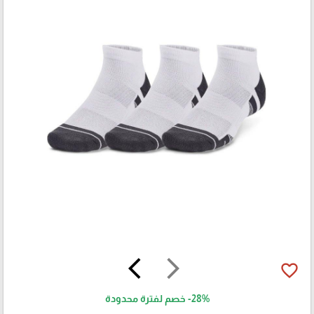
arrow_back_ios
arrow_forward_ios
favorite_border
-28%
خصم لفترة محدودة