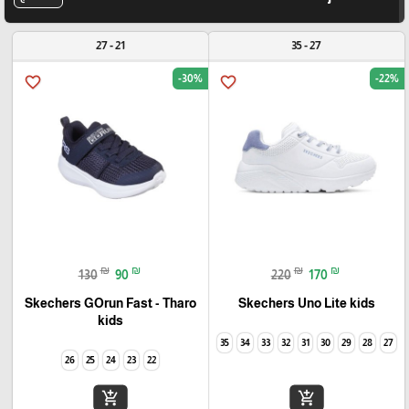
21 - 27
27 - 35
-30%
-22%
favorite_border
favorite_border
₪
₪
₪
₪
130
90
220
170
Skechers GOrun Fast - Tharo
Skechers Uno Lite kids
kids
35
34
33
32
31
30
29
28
27
26
25
24
23
22
add_shopping_cart
add_shopping_cart