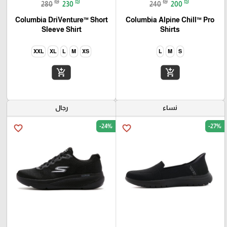
₪
₪
₪
₪
280
230
240
200
Columbia DriVenture™ Short
Columbia Alpine Chill™ Pro
Sleeve Shirt
Shirts
XXL
XL
L
M
XS
L
M
S
add_shopping_cart
add_shopping_cart
نساء
رجال
-24%
-27%
favorite_border
favorite_border