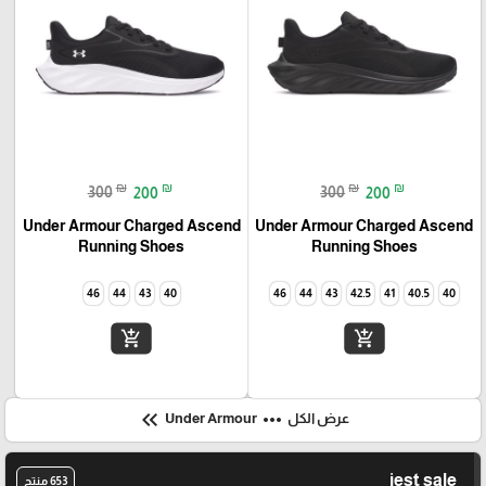
₪
₪
₪
₪
300
200
300
200
Under Armour Charged Ascend
Under Armour Charged Ascend
Running Shoes
Running Shoes
46
44
43
40
46
44
43
42.5
41
40.5
40
add_shopping_cart
add_shopping_cart
keyboard_double_arrow_left
more_horiz
عرض الكل
Under Armour
jest sale
653 منتج