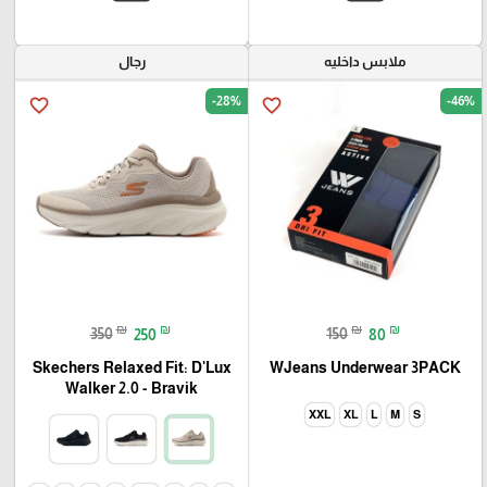
ملابس داخليه
رجال
-28%
-46%
favorite_border
favorite_border
₪
₪
₪
₪
350
250
150
80
Skechers Relaxed Fit: D'Lux
WJeans Underwear 3PACK
Walker 2.0 - Bravik
XXL
XL
L
M
S