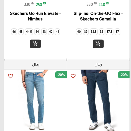
₪
₪
₪
₪
330
250
330
240
Skechers Go Run Elevate -
Slip-ins: On-the-GO Flex -
Camellia‏ Skechers
Nimbus
46
45
44.5
44
43
42
41
40
39
38.5
38
37.5
37
add_shopping_cart
add_shopping_cart
رجال
رجال
-20%
-20%
favorite_border
favorite_border