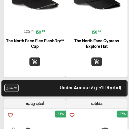
₪
₪
₪
170
150
150
The North Face Flex FlashDry™
The North Face Cypress
Cap
Explore Hat
add_shopping_cart
add_shopping_cart
العلامة التجارية Under Armour
79 منتج
حفايات
أحذيه رجاليه
-33%
-27%
favorite_border
favorite_border