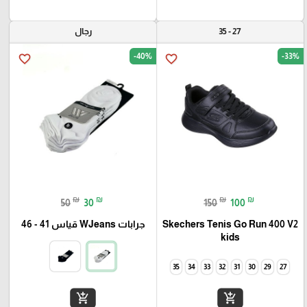
27 - 35
رجال
-40%
-33%
favorite_border
favorite_border
₪
₪
₪
₪
50
30
150
100
Skechers Tenis Go Run 400 V2
جرابات WJeans قياس 41 - 46
kids
35
34
33
32
31
30
29
27
add_shopping_cart
add_shopping_cart