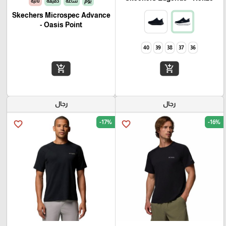
يوم
ساعة
دقيقة
ثانية
Skechers Microspec Advance
- Oasis Point
40
39
38
37
36
add_shopping_cart
add_shopping_cart
رجال
رجال
-17%
-16%
favorite_border
favorite_border