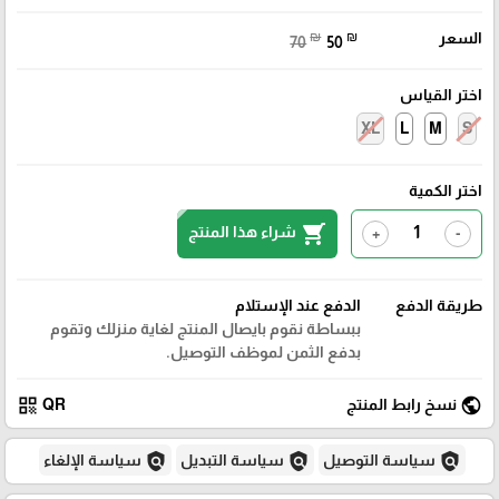
السعر
₪
₪
70
50
اختر القياس
XL
L
M
S
اختر الكمية
shopping_cart
شراء هذا المنتج
+
-
طريقة الدفع
الدفع عند الإستلام
ببساطة نقوم بايصال المنتج لغاية منزلك وتقوم
بدفع الثمن لموظف التوصيل.
qr_code
public
نسخ رابط المنتج
QR
policy
policy
policy
سياسة التوصيل
سياسة التبديل
سياسة الإلغاء