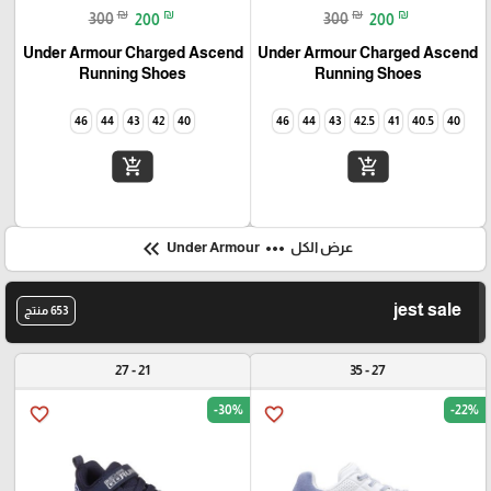
₪
₪
₪
₪
300
200
300
200
Under Armour Charged Ascend
Under Armour Charged Ascend
Running Shoes
Running Shoes
46
44
43
42
40
46
44
43
42.5
41
40.5
40
add_shopping_cart
add_shopping_cart
keyboard_double_arrow_left
more_horiz
عرض الكل
Under Armour
jest sale
653 منتج
21 - 27
27 - 35
-30%
-22%
favorite_border
favorite_border