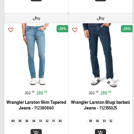
رجال
رجال
-20%
-20%
favorite_border
favorite_border
₪
₪
₪
₪
350
280
350
280
Wrangler Larston Slim Tapered
Wrangler Larston Blugi barbati
Jeans - 112380860
Jeans - 112355025
40
38
36
34
33
32
31
30
38
36
33
32
add_shopping_cart
add_shopping_cart