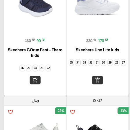
₪
₪
₪
₪
130
90
220
170
Skechers GOrun Fast - Tharo
Skechers Uno Lite kids
kids
35
34
33
32
31
30
29
28
27
26
25
24
23
22
add_shopping_cart
add_shopping_cart
27 - 35
رجال
-28%
-33%
favorite_border
favorite_border