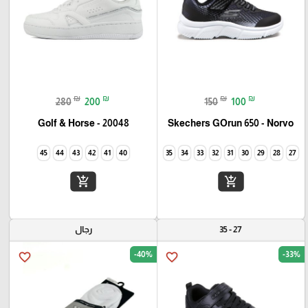
₪
₪
₪
₪
280
200
150
100
Golf & Horse - 20048
Skechers GOrun 650 - Norvo
45
44
43
42
41
40
35
34
33
32
31
30
29
28
27
add_shopping_cart
add_shopping_cart
27 - 35
رجال
-40%
-33%
favorite_border
favorite_border