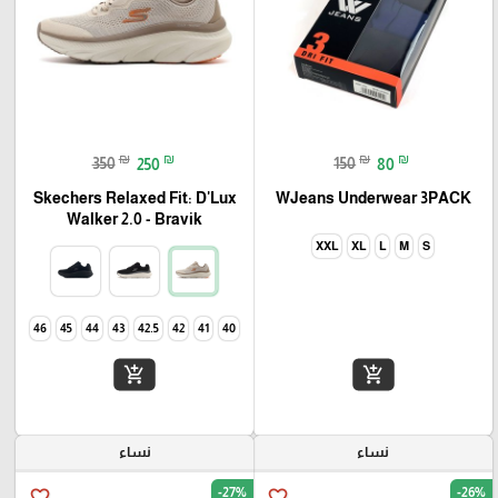
₪
₪
₪
₪
350
250
150
80
Skechers Relaxed Fit: D'Lux
WJeans Underwear 3PACK
Walker 2.0 - Bravik
XXL
XL
L
M
S
46
45
44
43
42.5
42
41
40
add_shopping_cart
add_shopping_cart
نساء
نساء
-27%
-26%
favorite_border
favorite_border