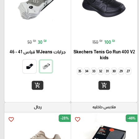
₪
₪
₪
₪
50
30
150
100
Skechers Tenis Go Run 400 V2
جرابات WJeans قياس 41 - 46
kids
35
34
33
32
31
30
29
27
add_shopping_cart
add_shopping_cart
ملابس داخليه
رجال
-28%
-46%
favorite_border
favorite_border