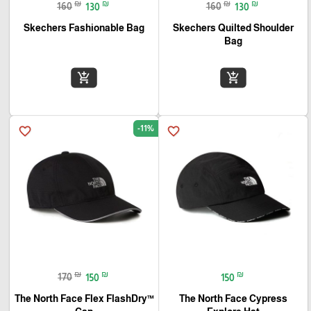
₪
₪
₪
₪
160
130
160
130
Skechers Fashionable Bag
Skechers Quilted Shoulder
Bag
add_shopping_cart
add_shopping_cart
-11%
favorite_border
favorite_border
₪
₪
₪
170
150
150
The North Face Flex FlashDry™
The North Face Cypress