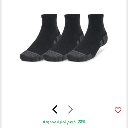
arrow_back_ios
arrow_forward_ios
favorite_border
-28%
خصم لفترة محدودة