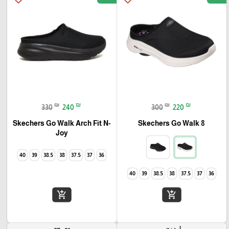
₪
₪
₪
₪
330
240
300
220
Skechers Go Walk Arch Fit N-
Skechers Go Walk 8
Joy
40
39
38.5
38
37.5
37
36
40
39
38.5
38
37.5
37
36
add_shopping_cart
add_shopping_cart