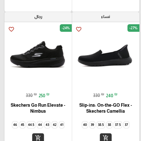
نساء
رجال
-24%
-27%
favorite_border
favorite_border
₪
₪
₪
₪
330
250
330
240
Skechers Go Run Elevate -
Slip-ins: On-the-GO Flex -
Camellia‏ Skechers
Nimbus
46
45
44.5
44
43
42
41
40
39
38.5
38
37.5
37
add_shopping_cart
add_shopping_cart