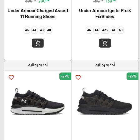
300
200
180
130
Under Armour Charged Assert
Under Armour Ignite Pro 8
11 Running Shoes
FixSlides
46
44
43
40
46
44
42.5
41
40
add_shopping_cart
add_shopping_cart
أحذيه رجاليه
أحذيه رجاليه
-27%
-27%
favorite_border
favorite_border