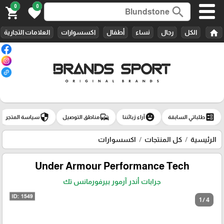
0
0
search
shopping_cart
favorite
home
الكل
رجال
نساء
أطفال
اكسسوارات
العلامات التجارية
security
commute
emoji_emotions
ballot
طلباتي السابقة
آراء زبائننا
مناطق التوصيل
سياسة المتجر
الرئيسية
كل المنتجات
اكسسوارات
Under Armour Performance Tech‏
جرابات أندر آرمور بيرفورمانس تك
1 / 4