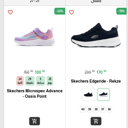
أطفال
21 - 27
-33%
-15%
favorite_border
favorite_border
₪
₪
₪
₪
150
100
200
170
23
29
5
25
Skechers Edgeride - Rekze‏
يوم
ساعة
دقيقة
ثانية
Skechers Microspec Advance
- Oasis Point
40
39
38
37
36
add_shopping_cart
add_shopping_cart