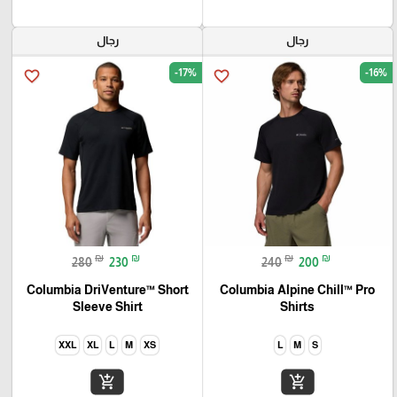
رجال
رجال
-17%
-16%
favorite_border
favorite_border
₪
₪
₪
₪
280
230
240
200
Columbia DriVenture™ Short
Columbia Alpine Chill™ Pro
Sleeve Shirt
Shirts
XXL
XL
L
M
XS
L
M
S
add_shopping_cart
add_shopping_cart