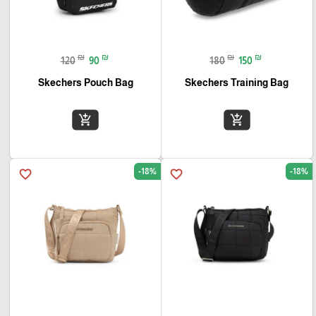
₪
₪
₪
₪
120
90
180
150
Skechers Pouch Bag
Skechers Training Bag
add_shopping_cart
add_shopping_cart
-18%
-18%
favorite_border
favorite_border