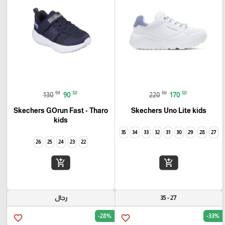
₪
₪
₪
₪
130
90
220
170
Skechers GOrun Fast - Tharo
Skechers Uno Lite kids
kids
35
34
33
32
31
30
29
28
27
26
25
24
23
22
add_shopping_cart
add_shopping_cart
27 - 35
رجال
-28%
-33%
favorite_border
favorite_border