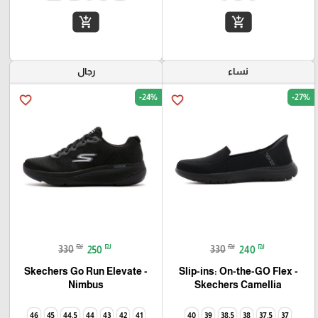
add_shopping_cart
add_shopping_cart
نساء
رجال
-24%
-27%
favorite_border
favorite_border
₪
₪
₪
₪
330
250
330
240
Skechers Go Run Elevate -
Slip-ins: On-the-GO Flex -
Camellia‏ Skechers
Nimbus
46
45
44.5
44
43
42
41
40
39
38.5
38
37.5
37