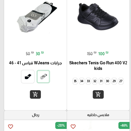
₪
₪
₪
₪
50
30
150
100
Skechers Tenis Go Run 400 V2
جرابات WJeans قياس 41 - 46
kids
35
34
33
32
31
30
29
27
add_shopping_cart
add_shopping_cart
ملابس داخليه
رجال
-28%
-46%
favorite_border
favorite_border