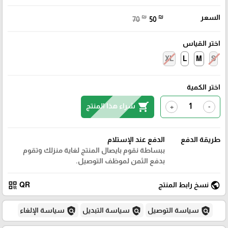
السعر
₪
₪
70
50
اختر القياس
XL
L
M
S
اختر الكمية
shopping_cart
شراء هذا المنتج
+
-
طريقة الدفع
الدفع عند الإستلام
ببساطة نقوم بايصال المنتج لغاية منزلك وتقوم
بدفع الثمن لموظف التوصيل.
qr_code
public
نسخ رابط المنتج
QR
policy
policy
policy
سياسة التوصيل
سياسة التبديل
سياسة الإلغاء