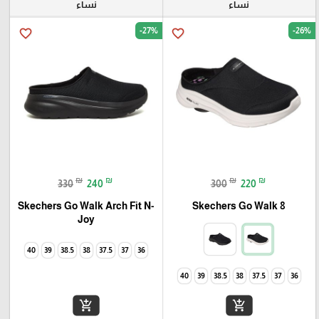
نساء
نساء
-27%
-26%
favorite_border
favorite_border
₪
₪
₪
₪
330
240
300
220
Skechers Go Walk Arch Fit N-
Skechers Go Walk 8
Joy
40
39
38.5
38
37.5
37
36
40
39
38.5
38
37.5
37
36
add_shopping_cart
add_shopping_cart