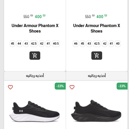
₪
₪
₪
₪
550
400
550
400
Under Armour Phantom X
Under Armour Phantom X
Shoes
Shoes
45
44
43
42.5
42
41
40.5
46
45
43
42.5
42
41
40
add_shopping_cart
add_shopping_cart
أحذيه رجاليه
أحذيه رجاليه
-33%
-33%
favorite_border
favorite_border