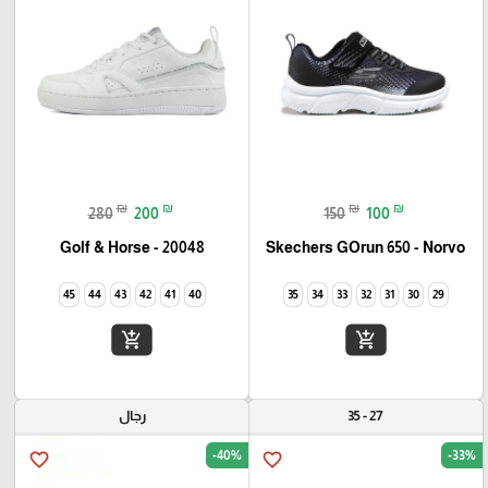
₪
₪
₪
₪
280
200
150
100
Golf & Horse - 20048
Skechers GOrun 650 - Norvo
45
44
43
42
41
40
35
34
33
32
31
30
29
add_shopping_cart
add_shopping_cart
27 - 35
رجال
-40%
-33%
favorite_border
favorite_border