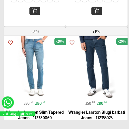
add_shopping_cart
add_shopping_cart
رجال
رجال
-20%
-20%
favorite_border
favorite_border
₪
₪
₪
₪
350
280
350
280
Wrangler Larston Slim Tapered
Wrangler Larston Blugi barbati
تحدث الينا - واتساب
Jeans - 112380860
Jeans - 112355025