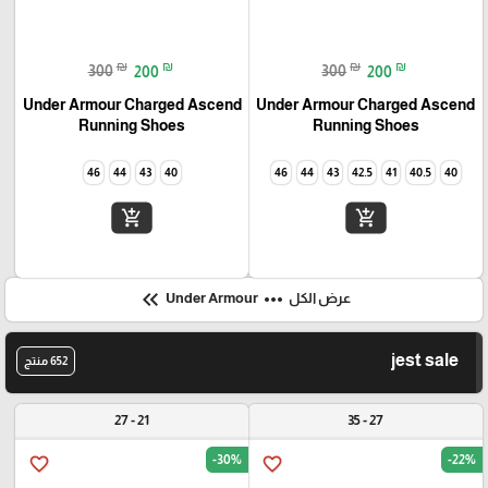
₪
₪
₪
₪
300
200
300
200
Under Armour Charged Ascend
Under Armour Charged Ascend
Running Shoes
Running Shoes
46
44
43
40
46
44
43
42.5
41
40.5
40
add_shopping_cart
add_shopping_cart
keyboard_double_arrow_left
more_horiz
عرض الكل
Under Armour
jest sale
652 منتج
21 - 27
27 - 35
-30%
-22%
favorite_border
favorite_border