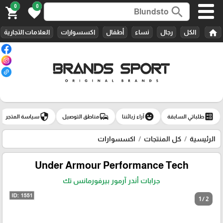
0
0
search
shopping_cart
favorite
home
الكل
رجال
نساء
أطفال
اكسسوارات
العلامات التجارية
security
commute
emoji_emotions
ballot
طلباتي السابقة
آراء زبائننا
مناطق التوصيل
سياسة المتجر
الرئيسية
كل المنتجات
اكسسوارات
Under Armour Performance Tech‏
جرابات أندر آرمور بيرفورمانس تك
1 / 2