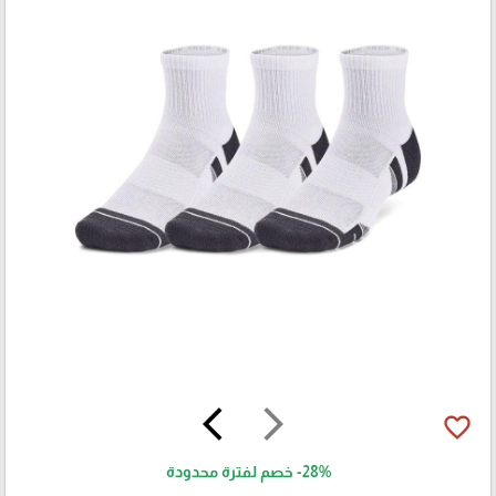
arrow_back_ios
arrow_forward_ios
favorite_border
-28%
خصم لفترة محدودة