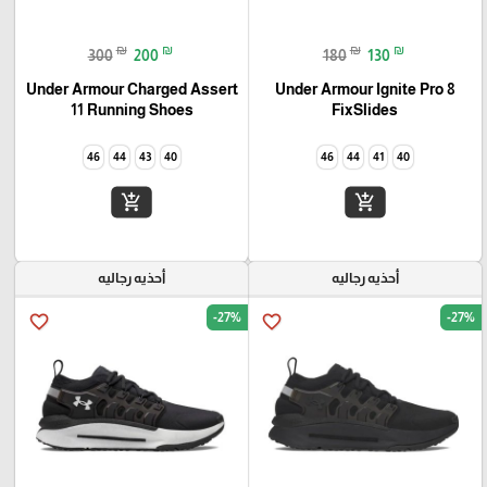
₪
₪
₪
₪
300
200
180
130
Under Armour Charged Assert
Under Armour Ignite Pro 8
11 Running Shoes
FixSlides
46
44
43
40
46
44
41
40
add_shopping_cart
add_shopping_cart
أحذيه رجاليه
أحذيه رجاليه
-27%
-27%
favorite_border
favorite_border