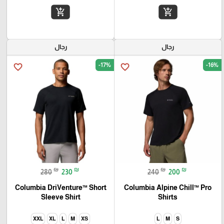
add_shopping_cart
add_shopping_cart
رجال
رجال
-17%
-16%
favorite_border
favorite_border
₪
₪
₪
₪
280
230
240
200
Columbia DriVenture™ Short
Columbia Alpine Chill™ Pro
Sleeve Shirt
Shirts
XXL
XL
L
M
XS
L
M
S