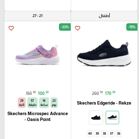
أطفال
21 - 27
-33%
-15%
favorite_border
favorite_border
₪
₪
₪
₪
150
100
200
170
28
57
16
23
Skechers Edgeride - Rekze‏
يوم
ساعة
دقيقة
ثانية
Skechers Microspec Advance
- Oasis Point
40
39
38
37
36