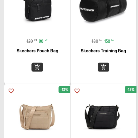
₪
₪
₪
₪
120
90
180
150
Skechers Pouch Bag
Skechers Training Bag
add_shopping_cart
add_shopping_cart
-18%
-18%
favorite_border
favorite_border