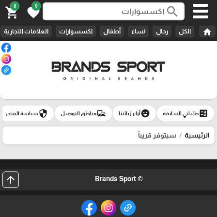
0
0
search
shopping_cart
favorite
home
الكل
رجال
نساء
أطفال
اكسسوارات
العلامات التجارية
security
commute
emoji_emotions
ballot
طلباتي السابقة
آراء زبائننا
مناطق التوصيل
سياسة المتجر
الرئيسية
سيتوفر قريباً
arrow_upward
© Brands Sport