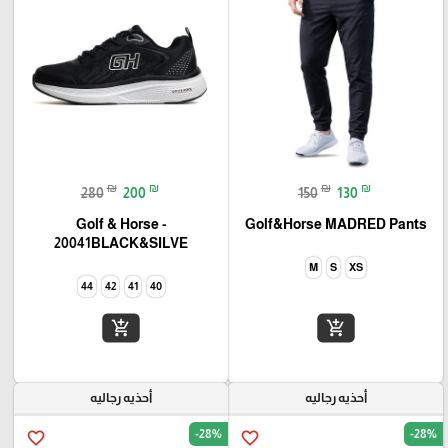
₪
₪
₪
₪
280
200
150
130
Golf & Horse -
Golf&Horse MADRED Pants
20041BLACK&SILVE
M
S
XS
44
42
41
40
add_shopping_cart
add_shopping_cart
أحذيه رجاليه
أحذيه رجاليه
-28%
-28%
favorite_border
favorite_border