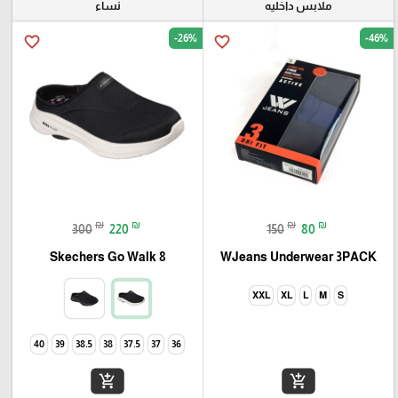
ملابس داخليه
نساء
-26%
-46%
favorite_border
favorite_border
₪
₪
₪
₪
300
220
150
80
Skechers Go Walk 8
WJeans Underwear 3PACK
XXL
XL
L
M
S
40
39
38.5
38
37.5
37
36
add_shopping_cart
add_shopping_cart