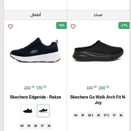
نساء
أطفال
-15%
-27%
favorite_border
favorite_border
₪
₪
₪
₪
200
170
330
240
Skechers Go Walk Arch Fit N-
Skechers Edgeride - Rekze‏
Joy
40
39
38.5
38
37.5
37
36
40
39
38
37
36