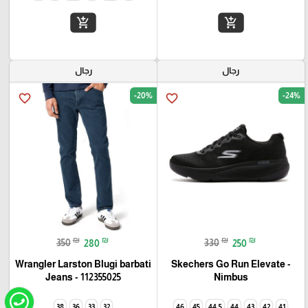
add_shopping_cart
add_shopping_cart
رجال
رجال
-20%
-24%
favorite_border
favorite_border
₪
₪
₪
₪
350
280
330
250
Wrangler Larston Blugi barbati
Skechers Go Run Elevate -
Jeans - 112355025
Nimbus
38
36
33
32
46
45
44.5
44
43
42
41