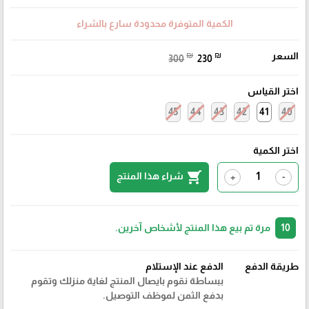
الكمية المتوفرة محدودة سارع بالشراء
السعر
₪
₪
300
230
اختر القياس
45
44
43
42
41
40
اختر الكمية
shopping_cart
شراء هذا المنتج
+
-
10
مرة تم بيع هذا المنتج لأشخاص آخرين.
طريقة الدفع
الدفع عند الإستلام
ببساطة نقوم بايصال المنتج لغاية منزلك وتقوم
بدفع الثمن لموظف التوصيل.