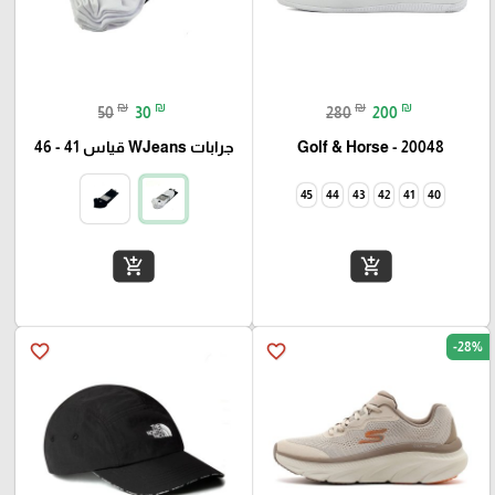
₪
₪
₪
₪
50
30
280
200
Golf & Horse - 20048
جرابات WJeans قياس 41 - 46
45
44
43
42
41
40
add_shopping_cart
add_shopping_cart
-28%
favorite_border
favorite_border