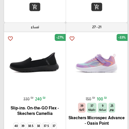
add_shopping_cart
add_shopping_cart
21 - 27
نساء
-27%
-33%
favorite_border
favorite_border
₪
₪
₪
₪
330
240
150
100
38
37
9
25
Slip-ins: On-the-GO Flex -
يوم
ساعة
دقيقة
ثانية
Camellia‏ Skechers
Skechers Microspec Advance
- Oasis Point
40
39
38.5
38
37.5
37