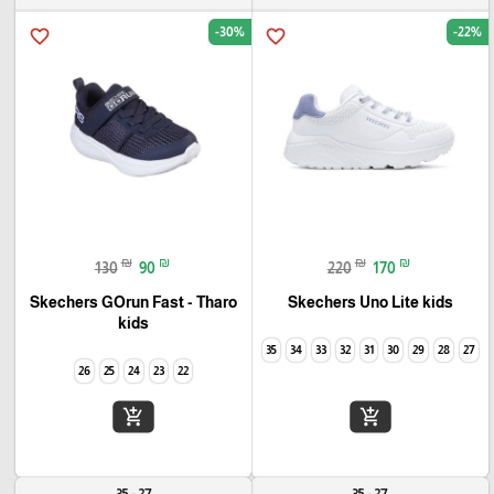
-30%
-22%
favorite_border
favorite_border
₪
₪
₪
₪
130
90
220
170
Skechers GOrun Fast - Tharo
Skechers Uno Lite kids
kids
35
34
33
32
31
30
29
28
27
26
25
24
23
22
add_shopping_cart
add_shopping_cart
27 - 35
27 - 35