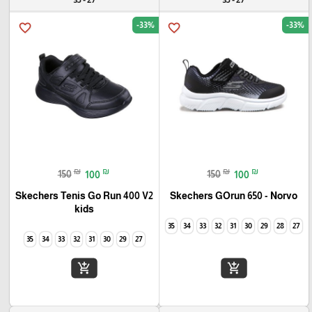
-33%
-33%
favorite_border
favorite_border
₪
₪
₪
₪
150
100
150
100
Skechers Tenis Go Run 400 V2
Skechers GOrun 650 - Norvo
kids
35
34
33
32
31
30
29
28
27
35
34
33
32
31
30
29
27
add_shopping_cart
add_shopping_cart