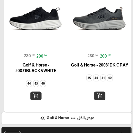
₪
₪
₪
₪
280
200
280
200
Golf & Horse -
Golf & Horse - 20031DK GRAY
20031BLACK&WHITE
45
44
41
40
44
43
40
add_shopping_cart
add_shopping_cart
keyboard_double_arrow_left
more_horiz
عرض الكل
Golf & Horse