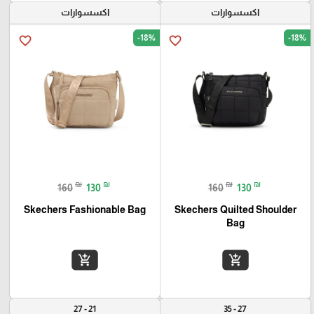
اكسسوارات
اكسسوارات
-18%
-18%
favorite_border
favorite_border
₪
₪
₪
₪
160
130
160
130
Skechers Fashionable Bag
Skechers Quilted Shoulder
Bag
add_shopping_cart
add_shopping_cart
21 - 27
27 - 35