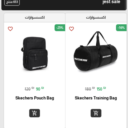
jest sale
653 منتج
اكسسوارات
اكسسوارات
-25%
-16%
favorite_border
favorite_border
₪
₪
₪
₪
120
90
180
150
Skechers Pouch Bag
Skechers Training Bag
add_shopping_cart
add_shopping_cart