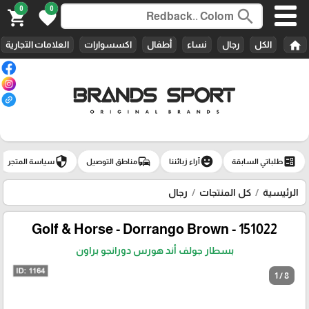
0
0
search
shopping_cart
favorite
home
الكل
رجال
نساء
أطفال
اكسسوارات
العلامات التجارية
security
commute
emoji_emotions
ballot
طلباتي السابقة
آراء زبائننا
مناطق التوصيل
سياسة المتجر
الرئيسية
كل المنتجات
رجال
Golf & Horse - Dorrango Brown - 151022
بسطار جولف أند هورس دورانجو براون
1 / 8