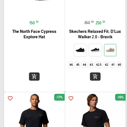
₪
₪
₪
150
350
250
The North Face Cypress
Skechers Relaxed Fit: D'Lux
Explore Hat
Walker 2.0 - Bravik
46
45
44
43
42.5
42
41
40
add_shopping_cart
add_shopping_cart
-17%
-16%
favorite_border
favorite_border