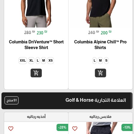
₪
₪
₪
₪
280
230
240
200
Columbia DriVenture™ Short
Columbia Alpine Chill™ Pro
Sleeve Shirt
Shirts
XXL
XL
L
M
XS
L
M
S
add_shopping_cart
add_shopping_cart
العلامة التجارية Golf & Horse
51 منتج
ملابس رجاليه
أحذيه رجاليه
-28%
-13%
favorite_border
favorite_border