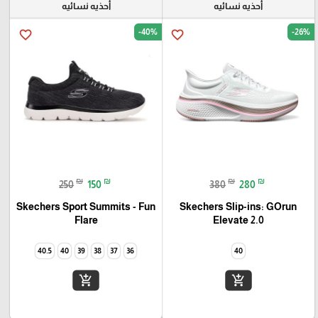
أحذيه نسائيه
أحذيه نسائيه
-40%
-26%
favorite_border
favorite_border
₪
₪
₪
₪
250
150
380
280
Skechers Sport Summits - Fun
Skechers Slip-ins: GOrun
Elevate 2.0
Flare‏
40.5
40
39
38
37
36
40
add_shopping_cart
add_shopping_cart