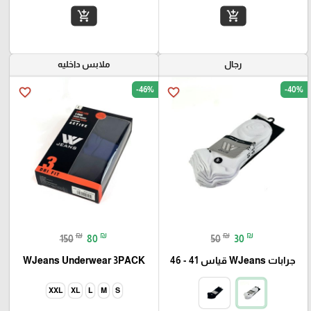
add_shopping_cart
add_shopping_cart
رجال
ملابس داخليه
-46%
-40%
favorite_border
favorite_border
₪
₪
₪
₪
150
80
50
30
جرابات WJeans قياس 41 - 46
WJeans Underwear 3PACK
XXL
XL
L
M
S