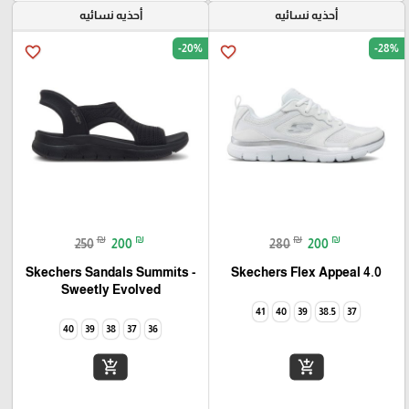
أحذيه نسائيه
أحذيه نسائيه
-20%
-28%
favorite_border
favorite_border
₪
₪
₪
₪
250
200
280
200
Skechers Flex Appeal 4.0‏
Skechers Sandals Summits -
Sweetly Evolved‏
41
40
39
38.5
37
40
39
38
37
36
add_shopping_cart
add_shopping_cart