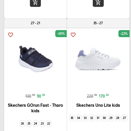
add_shopping_cart
add_shopping_cart
21 - 27
27 - 35
-30%
-22%
favorite_border
favorite_border
₪
₪
₪
₪
130
90
220
170
Skechers GOrun Fast - Tharo
Skechers Uno Lite kids
kids
35
34
33
32
31
30
29
28
27
26
25
24
23
22