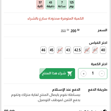
56
43
7
125
يوم
ساعة
دقيقة
ثانية
الكمية المتوفرة محدودة سارع بالشراء
السعر
₪
₪
350
200
اختر القياس
46
45
44
43
42.5
42
41
40
اختر الكمية
shopping_cart
شراء هذا المنتج
+
-
طريقة الدفع
الدفع عند الإستلام
ببساطة نقوم بايصال المنتج لغاية منزلك وتقوم
بدفع الثمن لموظف التوصيل.