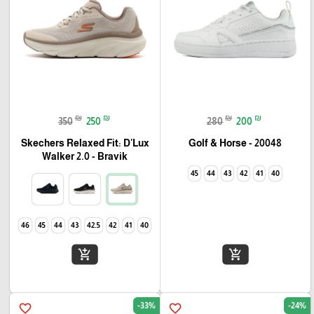
₪
₪
₪
₪
350
250
280
200
Skechers Relaxed Fit: D'Lux
Golf & Horse - 20048
Walker 2.0 - Bravik
45
44
43
42
41
40
46
45
44
43
42.5
42
41
40
add_shopping_cart
add_shopping_cart
-33%
-24%
favorite_border
favorite_border