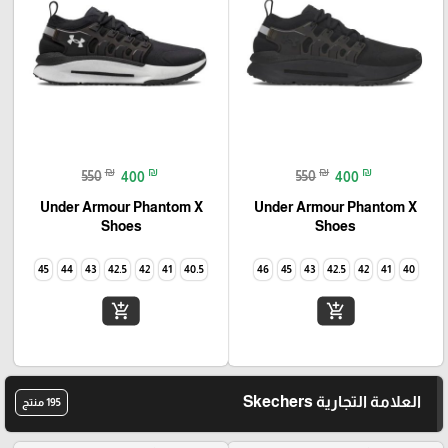
₪
₪
₪
₪
550
400
550
400
Under Armour Phantom X
Under Armour Phantom X
Shoes
Shoes
45
44
43
42.5
42
41
40.5
46
45
43
42.5
42
41
40
add_shopping_cart
add_shopping_cart
العلامة التجارية Skechers
195 منتج