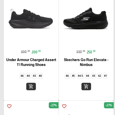
₪
₪
₪
₪
300
200
330
250
Under Armour Charged Assert
Skechers Go Run Elevate -
11 Running Shoes
Nimbus
46
44
43
40
46
45
44.5
44
43
42
41
add_shopping_cart
add_shopping_cart
-27%
-27%
favorite_border
favorite_border