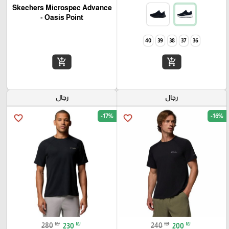
Skechers Microspec Advance
- Oasis Point
40
39
38
37
36
add_shopping_cart
add_shopping_cart
رجال
رجال
-17%
-16%
favorite_border
favorite_border
₪
₪
₪
₪
280
230
240
200