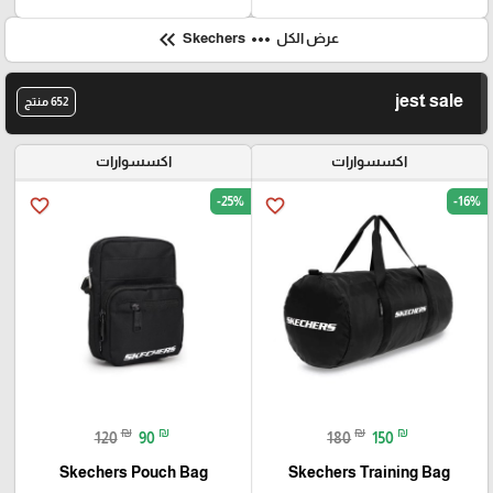
keyboard_double_arrow_left
more_horiz
عرض الكل
Skechers
jest sale
652 منتج
اكسسوارات
اكسسوارات
-25%
-16%
favorite_border
favorite_border
₪
₪
₪
₪
120
90
180
150
Skechers Pouch Bag
Skechers Training Bag