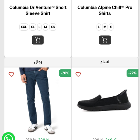
Columbia DriVenture™ Short
Columbia Alpine Chill™ Pro
Sleeve Shirt
Shirts
XXL
XL
L
M
XS
L
M
S
add_shopping_cart
add_shopping_cart
نساء
رجال
-20%
-27%
favorite_border
favorite_border
₪
₪
₪
₪