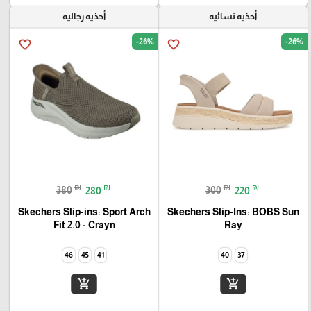
أحذيه نسائيه
أحذيه رجاليه
-26%
-26%
favorite_border
favorite_border
₪
₪
₪
₪
380
280
300
220
Skechers Slip-ins: Sport Arch
Skechers Slip-Ins: BOBS Sun
Fit 2.0 - Crayn
Ray
46
45
41
40
37
add_shopping_cart
add_shopping_cart