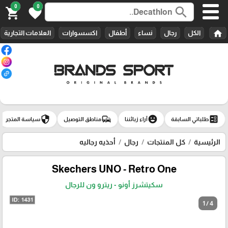
0
0
search
shopping_cart
favorite
home
الكل
رجال
نساء
أطفال
اكسسوارات
العلامات التجارية
security
commute
emoji_emotions
ballot
طلباتي السابقة
آراء زبائننا
مناطق التوصيل
سياسة المتجر
الرئيسية
كل المنتجات
رجال
أحذيه رجاليه
Skechers UNO - Retro One
سكيتشرز أونو - ريترو ون للرجال
1 / 4