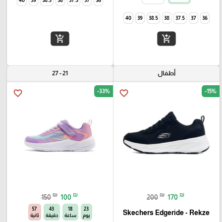
40
39
38.5
38
37.5
37
36
add_shopping_cart
add_shopping_cart
أطفال
21 - 27
-33%
-15%
favorite_border
favorite_border
₪
₪
₪
₪
150
100
200
170
56
43
18
23
Skechers Edgeride - Rekze‏
يوم
ساعة
دقيقة
ثانية