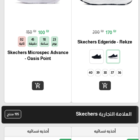
₪
₪
₪
₪
150
100
200
170
01
45
18
23
Skechers Edgeride - Rekze‏
يوم
ساعة
دقيقة
ثانية
Skechers Microspec Advance
- Oasis Point
40
39
38
37
36
add_shopping_cart
add_shopping_cart
العلامة التجارية Skechers
195 منتج
أحذيه نسائيه
أحذيه نسائيه