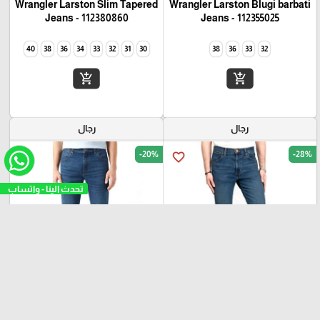
Wrangler Larston Slim Tapered
Wrangler Larston Blugi barbati
Jeans - 112380860
Jeans - 112355025
40
38
36
34
33
32
31
30
38
36
33
32
add_shopping_cart
add_shopping_cart
رجال
رجال
-20%
-28%
favorite_border
favorite_border
تحدث ال
₪
₪
₪
₪
350
280
350
250