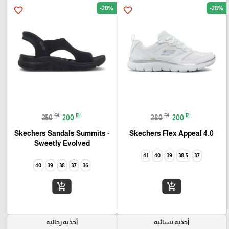
-20%
-28%
favorite_border
favorite_border
₪
₪
₪
₪
250
200
280
200
Skechers Flex Appeal 4.0‏
Skechers Sandals Summits -
Sweetly Evolved‏
41
40
39
38.5
37
40
39
38
37
36
add_shopping_cart
add_shopping_cart
أحذيه نسائيه
أحذيه رجاليه