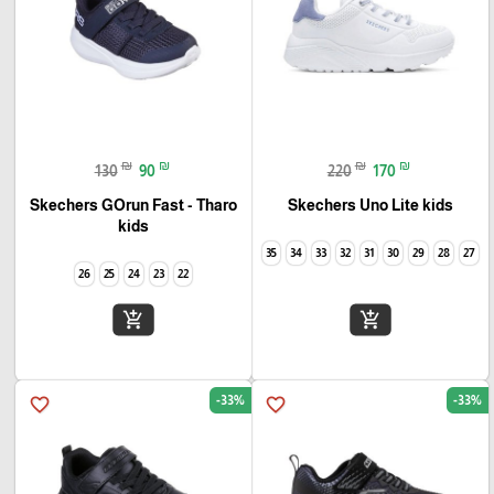
₪
₪
₪
₪
130
90
220
170
Skechers GOrun Fast - Tharo
Skechers Uno Lite kids
kids
35
34
33
32
31
30
29
28
27
26
25
24
23
22
add_shopping_cart
add_shopping_cart
-33%
-33%
favorite_border
favorite_border