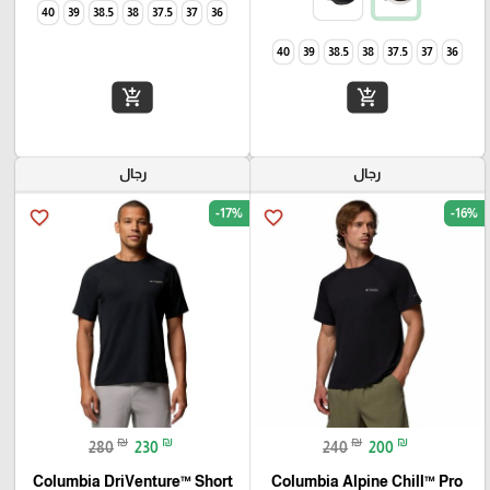
40
39
38.5
38
37.5
37
36
40
39
38.5
38
37.5
37
36
add_shopping_cart
add_shopping_cart
رجال
رجال
-17%
-16%
favorite_border
favorite_border
₪
₪
₪
₪
280
230
240
200
Columbia DriVenture™ Short
Columbia Alpine Chill™ Pro