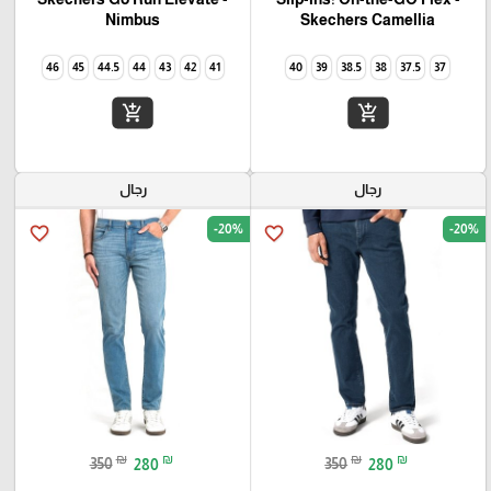
Camellia‏ Skechers
Nimbus
46
45
44.5
44
43
42
41
40
39
38.5
38
37.5
37
add_shopping_cart
add_shopping_cart
رجال
رجال
-20%
-20%
favorite_border
favorite_border
₪
₪
₪
₪
350
280
350
280