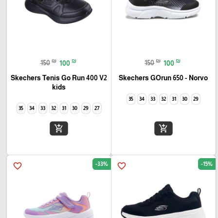
₪
₪
₪
₪
150
100
150
100
Skechers Tenis Go Run 400 V2
Skechers GOrun 650 - Norvo
kids
35
34
33
32
31
30
29
35
34
33
32
31
30
29
27
add_shopping_cart
add_shopping_cart
-33%
-15%
favorite_border
favorite_border