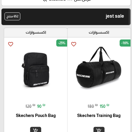
jest sale
652 منتج
اكسسوارات
اكسسوارات
-25%
-16%
favorite_border
favorite_border
₪
₪
₪
₪
120
90
180
150
Skechers Pouch Bag
Skechers Training Bag
add_shopping_cart
add_shopping_cart