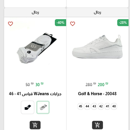
رجال
رجال
-40%
-28%
favorite_border
favorite_border
₪
₪
₪
₪
50
30
280
200
Golf & Horse - 20048
جرابات WJeans قياس 41 - 46
45
44
43
42
41
40
add_shopping_cart
add_shopping_cart