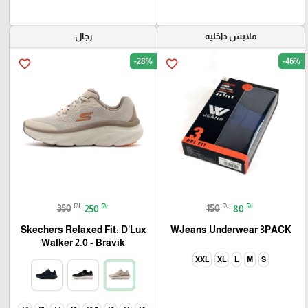
ملابس داخليه
رجال
-28%
-46%
favorite_border
favorite_border
₪
₪
₪
₪
350
250
150
80
Skechers Relaxed Fit: D'Lux
WJeans Underwear 3PACK
Walker 2.0 - Bravik
XXL
XL
L
M
S