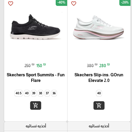
-40%
-26%
favorite_border
favorite_border
₪
₪
₪
₪
250
150
380
280
Skechers Sport Summits - Fun
Skechers Slip-ins: GOrun
Elevate 2.0
Flare‏
40.5
40
39
38
37
36
40
add_shopping_cart
add_shopping_cart
أحذيه نسائيه
أحذيه نسائيه