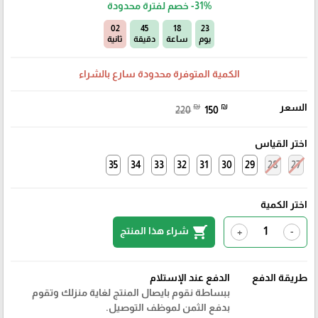
-31%
خصم لفترة محدودة
01
45
18
23
يوم
ساعة
دقيقة
ثانية
الكمية المتوفرة محدودة سارع بالشراء
السعر
₪
₪
220
150
اختر القياس
35
34
33
32
31
30
29
28
27
اختر الكمية
shopping_cart
شراء هذا المنتج
+
-
طريقة الدفع
الدفع عند الإستلام
ببساطة نقوم بايصال المنتج لغاية منزلك وتقوم
بدفع الثمن لموظف التوصيل.