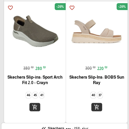
-26%
-26%
favorite_border
favorite_border
₪
₪
₪
₪
380
280
300
220
Skechers Slip-ins: Sport Arch
Skechers Slip-Ins: BOBS Sun
Fit 2.0 - Crayn
Ray
46
45
41
40
37
add_shopping_cart
add_shopping_cart
keyboard_double_arrow_left
more_horiz
عرض الكل
Skechers