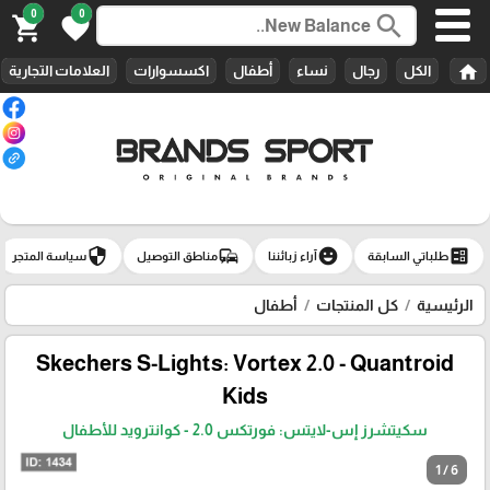
0
0
search
shopping_cart
favorite
home
الكل
رجال
نساء
أطفال
اكسسوارات
العلامات التجارية
security
commute
emoji_emotions
ballot
طلباتي السابقة
آراء زبائننا
مناطق التوصيل
سياسة المتجر
الرئيسية
كل المنتجات
أطفال
Skechers S-Lights: Vortex 2.0 - Quantroid
Kids
سكيتشرز إس-لايتس: فورتكس 2.0 - كوانترويد للأطفال
1 / 6