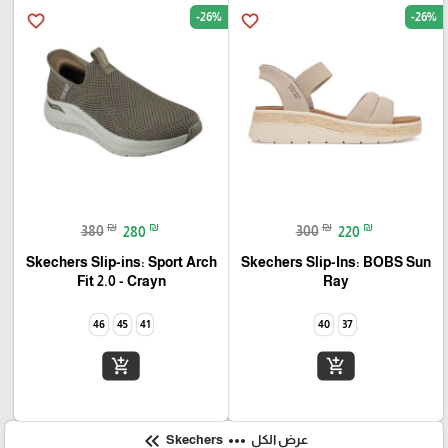
-26%
-26%
favorite_border
favorite_border
₪
₪
₪
₪
380
280
300
220
Skechers Slip-ins: Sport Arch
Skechers Slip-Ins: BOBS Sun
Fit 2.0 - Crayn
Ray
46
45
41
40
37
add_shopping_cart
add_shopping_cart
keyboard_double_arrow_left
more_horiz
عرض الكل
Skechers