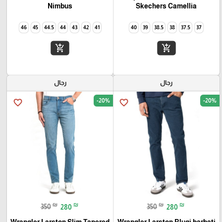
Camellia‏ Skechers
Nimbus
46
45
44.5
44
43
42
41
40
39
38.5
38
37.5
37
add_shopping_cart
add_shopping_cart
رجال
رجال
-20%
-20%
favorite_border
favorite_border
₪
₪
₪
₪
350
280
350
280