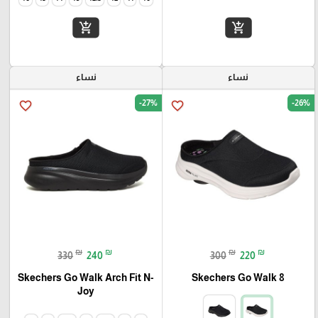
add_shopping_cart
add_shopping_cart
نساء
نساء
-27%
-26%
favorite_border
favorite_border
₪
₪
₪
₪
330
240
300
220
Skechers Go Walk Arch Fit N-
Skechers Go Walk 8
Joy