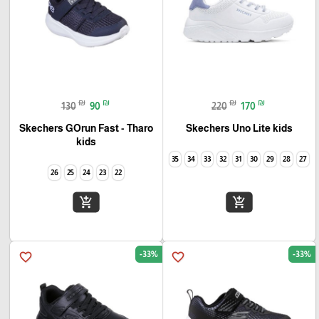
₪
₪
₪
₪
130
90
220
170
Skechers GOrun Fast - Tharo
Skechers Uno Lite kids
kids
35
34
33
32
31
30
29
28
27
26
25
24
23
22
add_shopping_cart
add_shopping_cart
-33%
-33%
favorite_border
favorite_border