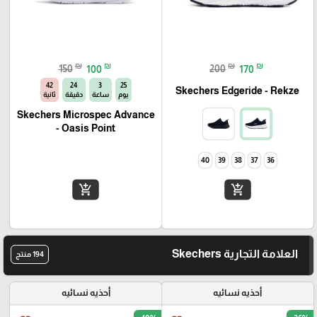
₪
₪
₪
₪
150
100
200
170
41
24
3
25
Skechers Edgeride - Rekze‏
يوم
ساعة
دقيقة
ثانية
Skechers Microspec Advance
- Oasis Point
40
39
38
37
36
add_shopping_cart
add_shopping_cart
العلامة التجارية Skechers
194 منتج
أحذيه نسائيه
أحذيه نسائيه