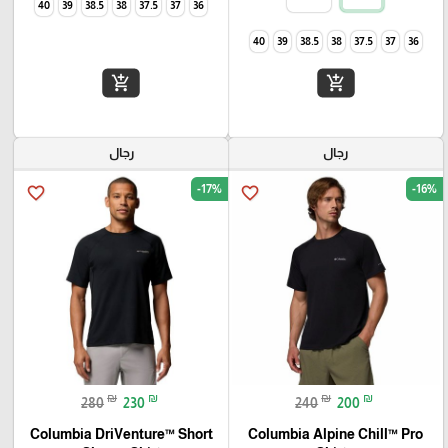
40
39
38.5
38
37.5
37
36
40
39
38.5
38
37.5
37
36
add_shopping_cart
add_shopping_cart
رجال
رجال
-17%
-16%
favorite_border
favorite_border
₪
₪
₪
₪
280
230
240
200
Columbia DriVenture™ Short
Columbia Alpine Chill™ Pro