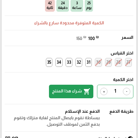
41
24
3
25
يوم
ساعة
دقيقة
ثانية
الكمية المتوفرة محدودة سارع بالشراء
السعر
₪
₪
150
100
اختر القياس
35
34
33
32
31
30
29
28
27
اختر الكمية
shopping_cart
شراء هذا المنتج
+
-
طريقة الدفع
الدفع عند الإستلام
ببساطة نقوم بايصال المنتج لغاية منزلك وتقوم
بدفع الثمن لموظف التوصيل.