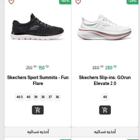
-40%
-26%
favorite_border
favorite_border
₪
₪
₪
₪
250
150
380
280
Skechers Sport Summits - Fun
Skechers Slip-ins: GOrun
Elevate 2.0
Flare‏
40.5
40
39
38
37
36
40
add_shopping_cart
add_shopping_cart
أحذيه نسائيه
أحذيه نسائيه