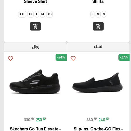
Sleeve Shirt
Shirts
XXL
XL
L
M
XS
L
M
S
add_shopping_cart
add_shopping_cart
نساء
رجال
-24%
-27%
favorite_border
favorite_border
₪
₪
₪
₪
330
250
330
240
Skechers Go Run Elevate -
Slip-ins: On-the-GO Flex -