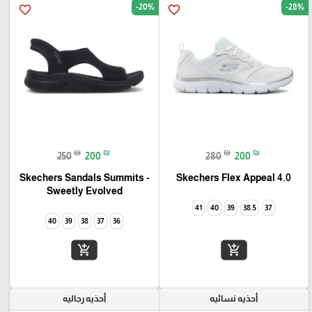
-20%
-28%
favorite_border
favorite_border
₪
₪
₪
₪
250
200
280
200
Skechers Flex Appeal 4.0‏
Skechers Sandals Summits -
Sweetly Evolved‏
41
40
39
38.5
37
40
39
38
37
36
add_shopping_cart
add_shopping_cart
أحذيه نسائيه
أحذيه رجاليه