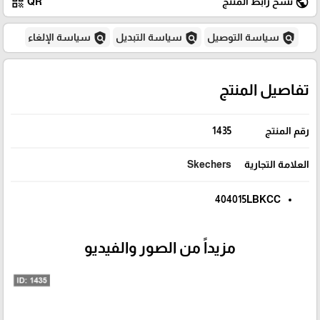
qr_code
public
نسخ رابط المنتج
QR
policy
policy
policy
سياسة التوصيل
سياسة التبديل
سياسة الإلغاء
تفاصيل المنتج
رقم المنتج
1435
العلامة التجارية
Skechers
404015LBKCC
مزيداً من الصور والفيديو