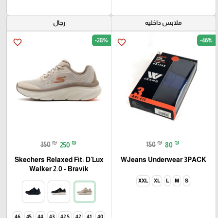
ملابس داخليه
رجال
-28%
-46%
favorite_border
favorite_border
₪
₪
₪
₪
350
250
150
80
Skechers Relaxed Fit: D'Lux
WJeans Underwear 3PACK
Walker 2.0 - Bravik
XXL
XL
L
M
S
46
45
44
43
42.5
42
41
40