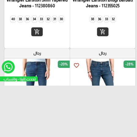
Wrangler Larston Slim Tapered
Wrangler Larston Blugi barbati
Jeans - 112380860
Jeans - 112355025
40
38
36
34
33
32
31
30
38
36
33
32
add_shopping_cart
add_shopping_cart
رجال
رجال
-20%
-28%
favorite_border
favorite_border
تحدث الين
₪
₪
₪
₪
350
280
350
250