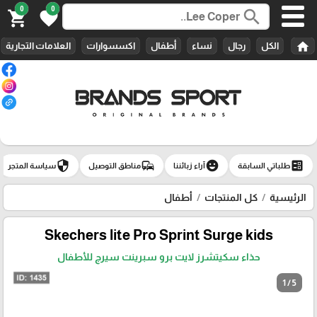
0
0
search
shopping_cart
favorite
home
الكل
رجال
نساء
أطفال
اكسسوارات
العلامات التجارية
security
commute
emoji_emotions
ballot
طلباتي السابقة
آراء زبائننا
مناطق التوصيل
سياسة المتجر
الرئيسية
كل المنتجات
أطفال
Skechers lite Pro Sprint Surge kids
حذاء سكيتشرز لايت برو سبرينت سيرج للأطفال
1 / 5