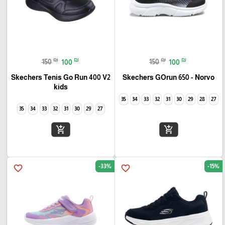
₪
₪
₪
₪
150
100
150
100
Skechers Tenis Go Run 400 V2
Skechers GOrun 650 - Norvo
kids
35
34
33
32
31
30
29
28
27
35
34
33
32
31
30
29
27
add_shopping_cart
add_shopping_cart
-33%
-15%
favorite_border
favorite_border