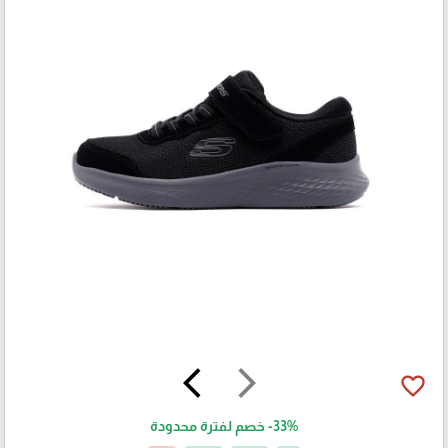
arrow_back_ios
arrow_forward_ios
favorite_border
-33%
خصم لفترة محدودة