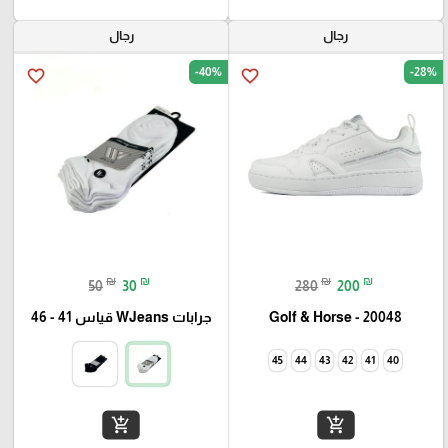
رجال
رجال
-40%
-28%
favorite_border
favorite_border
₪
₪
₪
₪
50
30
280
200
Golf & Horse - 20048
جرابات WJeans قياس 41 - 46
45
44
43
42
41
40
add_shopping_cart
add_shopping_cart