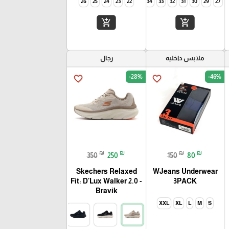
26
25
24
23
22
35
34
33
32
31
30
29
27
add_shopping_cart
add_shopping_cart
ملابس داخليه
رجال
-28%
-46%
favorite_border
favorite_border
₪
₪
₪
₪
350
250
150
80
Skechers Relaxed
WJeans Underwear
Fit: D'Lux Walker 2.0 -
3PACK
Bravik
XXL
XL
L
M
S