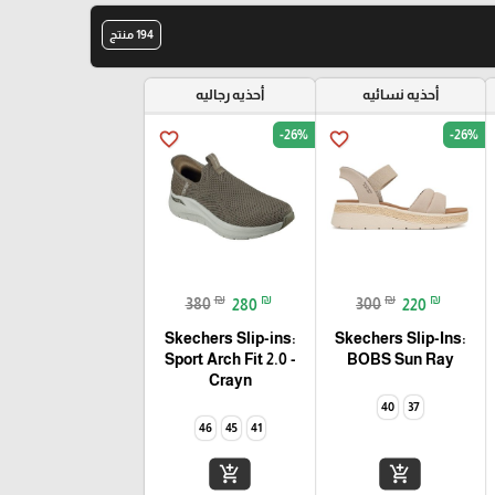
194 منتج
أحذيه نسائيه
أحذيه رجاليه
-26%
-26%
favorite_border
favorite_border
₪
₪
₪
₪
380
280
300
220
Skechers Slip-ins:
Skechers Slip-Ins:
Sport Arch Fit 2.0 -
BOBS Sun Ray
Crayn
40
37
46
45
41
add_shopping_cart
add_shopping_cart