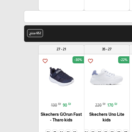
652 منتج
21 - 27
27 - 35
-30%
-22%
favorite_border
favorite_border
₪
₪
₪
₪
130
90
220
170
Skechers GOrun Fast
Skechers Uno Lite
- Tharo kids
kids