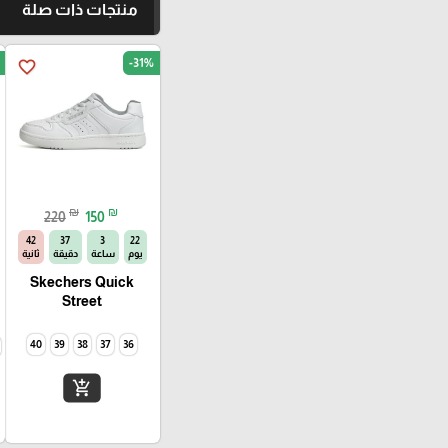
منتجات ذات صلة
-31%
favorite_border
₪
₪
220
150
41
37
3
22
يوم
ساعة
دقيقة
ثانية
Skechers Quick
Street
40
39
38
37
36
add_shopping_cart