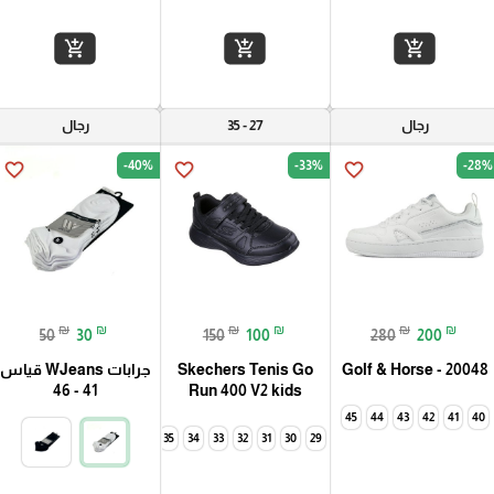
add_shopping_cart
add_shopping_cart
add_shopping_cart
رجال
27 - 35
رجال
-40%
-33%
-28%
favorite_border
favorite_border
favorite_border
₪
₪
₪
₪
₪
₪
50
30
150
100
280
200
Golf & Horse - 20048
Skechers Tenis Go
جرابات WJeans قياس
41 - 46
Run 400 V2 kids
45
44
43
42
41
40
35
34
33
32
31
30
29