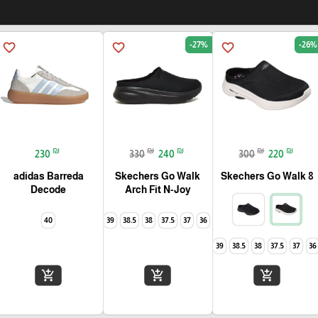
-27%
-26%
favorite_border
favorite_border
favorite_border
₪
₪
₪
₪
₪
230
330
240
300
220
adidas Barreda
Skechers Go Walk
Skechers Go Walk 8
Decode
Arch Fit N-Joy
40
40
39
38.5
38
37.5
37
36
40
39
38.5
38
37.5
37
36
add_shopping_cart
add_shopping_cart
add_shopping_cart