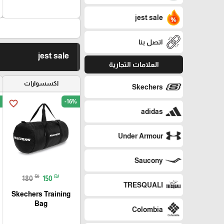
jest sale
اتصل بنا
jest sale
العلامات التجارية
اكسسوارات
Skechers
-16%
favorite_border
adidas
Under Armour
Saucony
₪
₪
180
150
TRESQUALI
Skechers Training
Bag
Colombia