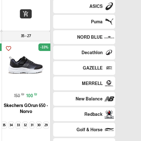
ASICS
add_shopping_cart
Puma
27 - 35
NORD BLUE
-33%
favorite_border
Decathlon
GAZELLE
MERRELL
₪
₪
150
100
New Balance
Skechers GOrun 650 -
Norvo
Redback
35
34
33
32
31
30
29
Golf & Horse