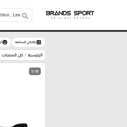
search
emoji_emotions
ballot
طلباتي السابقة
آر
الرئيسية
كل المنتجات
1 / 10