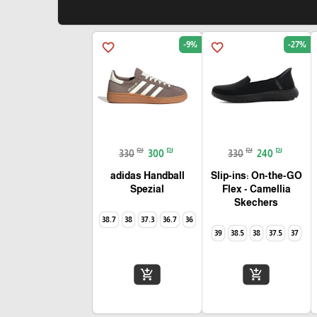
-9%
-27%
favorite_border
favorite_border
₪
₪
₪
₪
330
300
330
240
adidas Handball
Slip-ins: On-the-GO
Spezial
Skechers
38.7
38
37.3
36.7
36
39
38.5
38
37.5
37
add_shopping_cart
add_shopping_cart