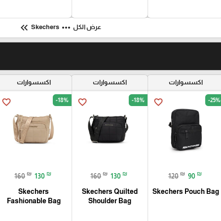
keyboard_double_arrow_left
more_horiz
عرض الكل
Skechers
اكسسوارات
اكسسوارات
اكسسوارات
-18%
-18%
-25%
favorite_border
favorite_border
favorite_border
₪
₪
₪
₪
₪
₪
160
130
160
130
120
90
Skechers
Skechers Quilted
Skechers Pouch Bag
Fashionable Bag
Shoulder Bag