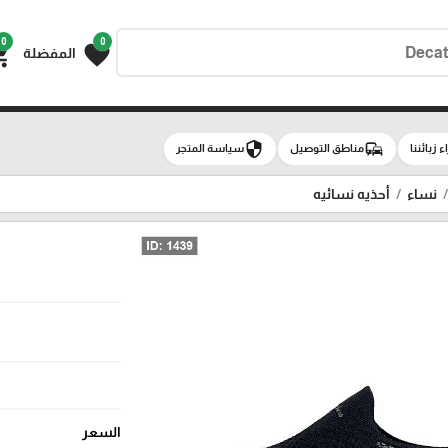
0
0
g_cart
favorite
المفضلة
security
commute
اء زبائننا
مناطق التوصيل
سياسة المتجر
نساء
أحذيه نسائيه
السعر