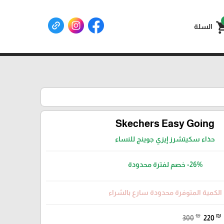
shoppin
السلة
Skechers Easy Going
حذاء سكيتشرز إيزي جوينج للنساء
-26%
خصم لفترة محدودة
الكمية المتوفرة محدودة سارع بالشراء
₪
₪
300
220