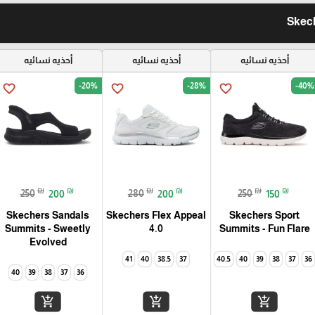
أحذيه نسائيه
أحذيه نسائيه
أحذيه نسائيه
-20%
-28%
-40%
favorite_border
favorite_border
favorite_border
₪
₪
₪
₪
₪
₪
250
200
280
200
250
150
Skechers Sandals
Skechers Flex Appeal
Skechers Sport
Summits - Fun Flare‏
4.0‏
Summits - Sweetly
Evolved‏
41
40
38.5
37
40.5
40
39
38
37
36
40
39
38
37
36
add_shopping_cart
add_shopping_cart
add_shopping_cart