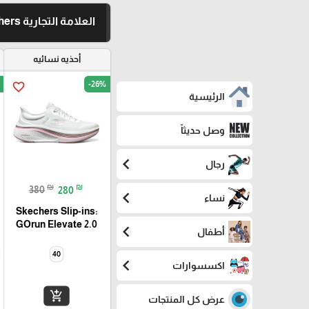
العلامة التجارية Skechers
أحذيه نسائيه
-26%
favorite_border
الرئيسية
وصل حديثاً
chevron_left
رجال
₪
₪
380
280
chevron_left
نساء
Skechers Slip-ins:
GOrun Elevate 2.0
chevron_left
أطفال
40
chevron_left
اكسسوارات
add_shopping_cart
عرض كل المنتجات