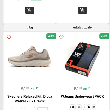
add_shopping_cart
add_shopping_cart
ملابس داخليه
رجال
-28%
-46%
favorite_border
favorite_border
₪
₪
₪
₪
350
250
150
80
Skechers Relaxed Fit: D'Lux
WJeans Underwear 3PACK
Walker 2.0 - Bravik
XXL
XL
L
M
S