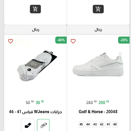
add_shopping_cart
add_shopping_cart
رجال
رجال
-40%
-28%
favorite_border
favorite_border
₪
₪
₪
₪
50
30
280
200
Golf & Horse - 20048
جرابات WJeans قياس 41 - 46
45
44
43
42
41
40