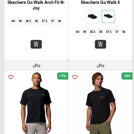
Skechers Go Walk Arch Fit N-
Skechers Go Walk 8
Joy
40
39
38.5
38
37.5
37
36
40
39
38.5
38
37.5
37
36
add_shopping_cart
add_shopping_cart
رجال
رجال
-17%
-16%
favorite_border
favorite_border