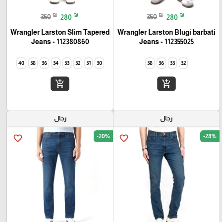
₪
₪
₪
₪
350
280
350
280
Wrangler Larston Slim Tapered
Wrangler Larston Blugi barbati
Jeans - 112380860
Jeans - 112355025
40
38
36
34
33
32
31
30
38
36
33
32
add_shopping_cart
add_shopping_cart
رجال
رجال
-20%
-28%
favorite_border
favorite_border