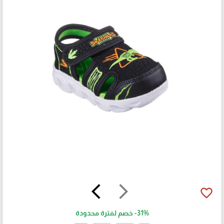
arrow_back_ios
arrow_forward_ios
favorite_border
-31%
خصم لفترة محدودة