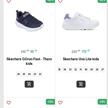
favorite_border
favorite_border
₪
₪
₪
₪
130
90
220
170
Skechers GOrun Fast - Tharo
Skechers Uno Lite kids
kids
35
34
33
32
31
30
29
28
27
26
25
24
23
22
add_shopping_cart
add_shopping_cart
-33%
-33%
favorite_border
favorite_border