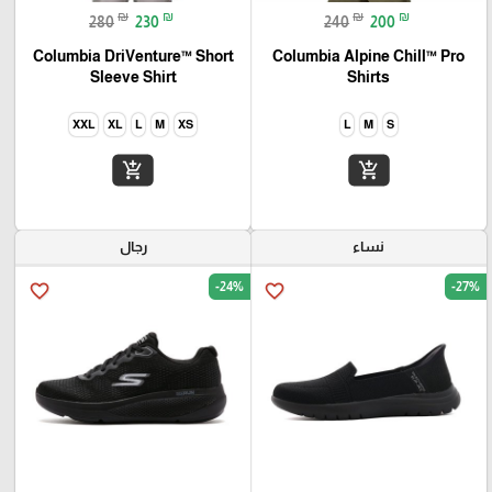
₪
₪
₪
₪
280
230
240
200
Columbia DriVenture™ Short
Columbia Alpine Chill™ Pro
Sleeve Shirt
Shirts
XXL
XL
L
M
XS
L
M
S
add_shopping_cart
add_shopping_cart
نساء
رجال
-24%
-27%
favorite_border
favorite_border