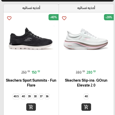
أحذيه نسائيه
أحذيه نسائيه
-40%
-26%
favorite_border
favorite_border
₪
₪
₪
₪
250
150
380
280
Skechers Sport Summits - Fun
Skechers Slip-ins: GOrun
Elevate 2.0
Flare‏
40.5
40
39
38
37
36
40
add_shopping_cart
add_shopping_cart