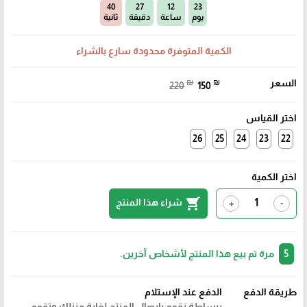
39
27
12
23
يوم
ساعة
دقيقة
ثانية
الكمية المتوفرة محدودة سارع بالشراء
السعر
₪
₪
220
150
اختر القياس
26
25
24
23
22
اختر الكمية
shopping_cart
شراء هذا المنتج
+
-
5
مرة تم بيع هذا المنتج لأشخاص آخرين.
طريقة الدفع
الدفع عند الإستلام
ببساطة نقوم بايصال المنتج لغاية منزلك وتقوم