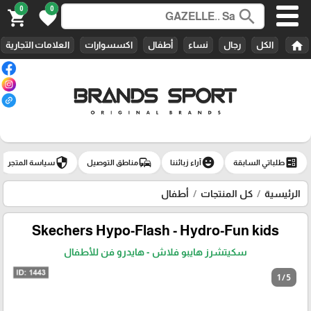
0
0
search
shopping_cart
favorite
home
الكل
رجال
نساء
أطفال
اكسسوارات
العلامات التجارية
security
commute
emoji_emotions
ballot
طلباتي السابقة
آراء زبائننا
مناطق التوصيل
سياسة المتجر
الرئيسية
كل المنتجات
أطفال
Skechers Hypo-Flash - Hydro-Fun kids
سكيتشرز هايبو فلاش - هايدرو فن للأطفال
1 / 5