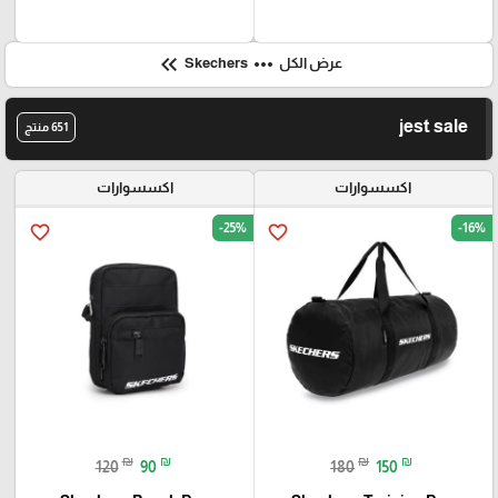
keyboard_double_arrow_left
more_horiz
عرض الكل
Skechers
jest sale
651 منتج
اكسسوارات
اكسسوارات
-25%
-16%
favorite_border
favorite_border
₪
₪
₪
₪
120
90
180
150