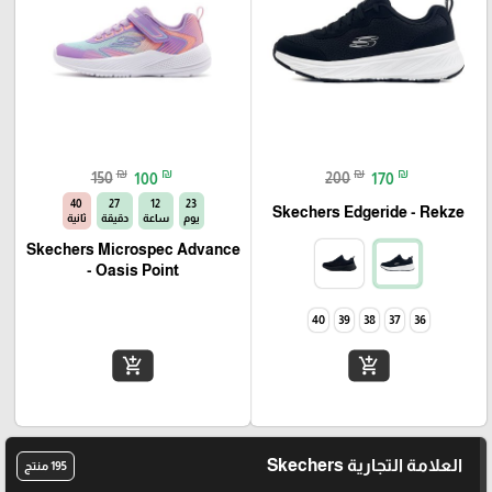
₪
₪
₪
₪
150
100
200
170
39
27
12
23
Skechers Edgeride - Rekze‏
يوم
ساعة
دقيقة
ثانية
Skechers Microspec Advance
- Oasis Point
40
39
38
37
36
add_shopping_cart
add_shopping_cart
العلامة التجارية Skechers
195 منتج