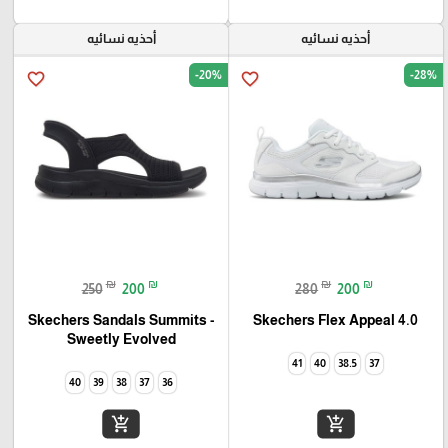
أحذيه نسائيه
أحذيه نسائيه
-20%
-28%
favorite_border
favorite_border
₪
₪
₪
₪
250
200
280
200
Skechers Flex Appeal 4.0‏
Skechers Sandals Summits -
Sweetly Evolved‏
41
40
38.5
37
40
39
38
37
36
add_shopping_cart
add_shopping_cart