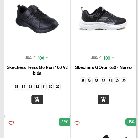
₪
₪
₪
₪
150
100
150
100
Skechers Tenis Go Run 400 V2
Skechers GOrun 650 - Norvo
kids
35
34
33
32
31
30
29
35
34
33
32
31
30
29
add_shopping_cart
add_shopping_cart
-33%
-15%
favorite_border
favorite_border