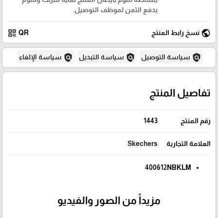
بدفع الثمن لموظف التوصيل.
qr_code
public
نسخ رابط المنتج
QR
policy
policy
policy
سياسة التوصيل
سياسة التبديل
سياسة الإلغاء
تفاصيل المنتج
رقم المنتج
1443
العلامة التجارية
Skechers
400612NBKLM
مزيداً من الصور والفيديو