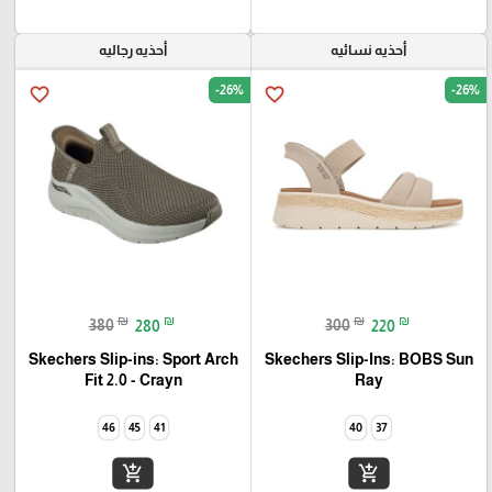
أحذيه نسائيه
أحذيه رجاليه
-26%
-26%
favorite_border
favorite_border
₪
₪
₪
₪
380
280
300
220
Skechers Slip-ins: Sport Arch
Skechers Slip-Ins: BOBS Sun
Fit 2.0 - Crayn
Ray
46
45
41
40
37
add_shopping_cart
add_shopping_cart