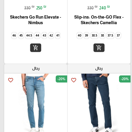
₪
₪
₪
₪
330
250
330
240
Skechers Go Run Elevate -
Slip-ins: On-the-GO Flex -
Camellia‏ Skechers
Nimbus
46
45
44.5
44
43
42
41
40
39
38.5
38
37.5
37
add_shopping_cart
add_shopping_cart
رجال
رجال
-20%
-20%
favorite_border
favorite_border