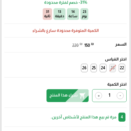
-31%
خصم لفترة محدودة
30
13
14
23
يوم
ساعة
دقيقة
ثانية
الكمية المتوفرة محدودة سارع بالشراء
السعر
₪
₪
220
150
اختر القياس
26
25
24
23
22
اختر الكمية
shopping_cart
شراء هذا المنتج
+
-
4
مرة تم بيع هذا المنتج لأشخاص آخرين.