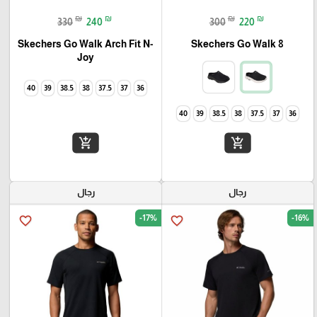
₪
₪
₪
₪
330
240
300
220
Skechers Go Walk Arch Fit N-
Skechers Go Walk 8
Joy
40
39
38.5
38
37.5
37
36
40
39
38.5
38
37.5
37
36
add_shopping_cart
add_shopping_cart
رجال
رجال
-17%
-16%
favorite_border
favorite_border