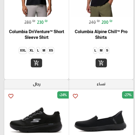
₪
₪
₪
₪
280
230
240
200
Columbia DriVenture™ Short
Columbia Alpine Chill™ Pro
Sleeve Shirt
Shirts
XXL
XL
L
M
XS
L
M
S
add_shopping_cart
add_shopping_cart
نساء
رجال
-24%
-27%
favorite_border
favorite_border