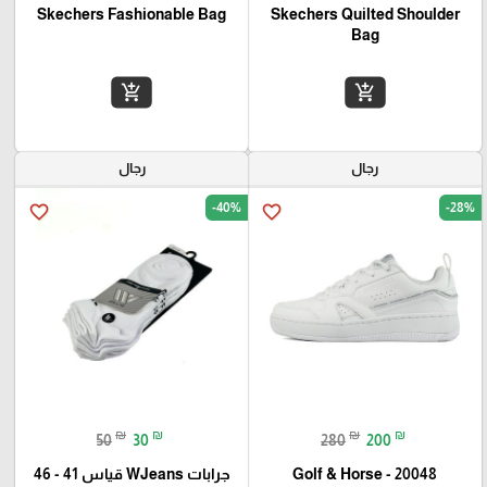
Skechers Fashionable Bag
Skechers Quilted Shoulder
Bag
add_shopping_cart
add_shopping_cart
رجال
رجال
-40%
-28%
favorite_border
favorite_border
₪
₪
₪
₪
50
30
280
200
Golf & Horse - 20048
جرابات WJeans قياس 41 - 46