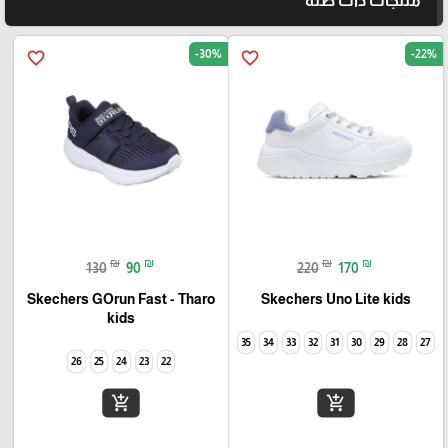
منتجات ذات صلة
-30%
-22%
favorite_border
favorite_border
₪
₪
₪
₪
130
90
220
170
Skechers GOrun Fast - Tharo
Skechers Uno Lite kids
kids
35
34
33
32
31
30
29
28
27
26
25
24
23
22
add_shopping_cart
add_shopping_cart