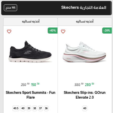
العلامة التجارية Skechers
195 منتج
أحذيه نسائيه
أحذيه نسائيه
-40%
-26%
favorite_border
favorite_border
₪
₪
₪
₪
250
150
380
280
Skechers Sport Summits - Fun
Skechers Slip-ins: GOrun
Elevate 2.0
Flare‏
40.5
40
39
38
37
36
40