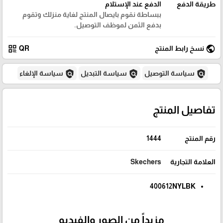
طريقة الدفع
الدفع عند الإستلام
ببساطة نقوم بايصال المنتج لغاية منزلك وتقوم
بدفع الثمن لموظف التوصيل.
qr_code
public
نسخ رابط المنتج
QR
policy
policy
policy
سياسة التوصيل
سياسة التبديل
سياسة الإلغاء
تفاصيل المنتج
رقم المنتج
1444
العلامة التجارية
Skechers
400612NYLBK
مزيداً من الصور والفيديو