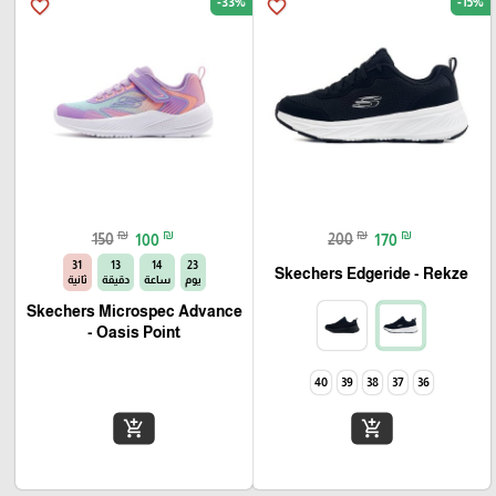
-33%
-15%
favorite_border
favorite_border
₪
₪
₪
₪
150
100
200
170
30
13
14
23
Skechers Edgeride - Rekze‏
يوم
ساعة
دقيقة
ثانية
Skechers Microspec Advance
- Oasis Point
40
39
38
37
36
add_shopping_cart
add_shopping_cart