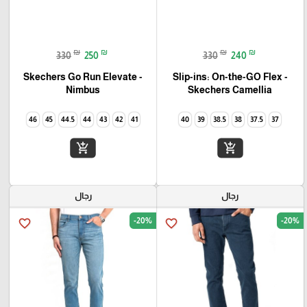
₪
₪
₪
₪
330
250
330
240
Skechers Go Run Elevate -
Slip-ins: On-the-GO Flex -
Camellia‏ Skechers
Nimbus
46
45
44.5
44
43
42
41
40
39
38.5
38
37.5
37
add_shopping_cart
add_shopping_cart
رجال
رجال
-20%
-20%
favorite_border
favorite_border