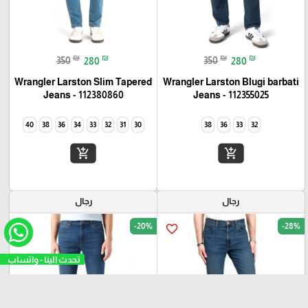
₪
₪
₪
₪
350
280
350
280
Wrangler Larston Slim Tapered
Wrangler Larston Blugi barbati
Jeans - 112380860
Jeans - 112355025
40
38
36
34
33
32
31
30
38
36
33
32
add_shopping_cart
add_shopping_cart
رجال
رجال
-20%
-28%
favorite_border
favorite_border
تحدث الينا - وات