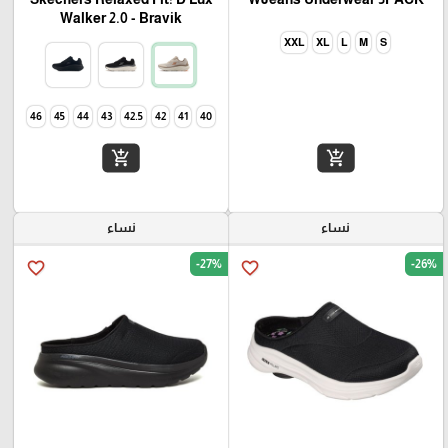
Walker 2.0 - Bravik
XXL
XL
L
M
S
46
45
44
43
42.5
42
41
40
add_shopping_cart
add_shopping_cart
نساء
نساء
-27%
-26%
favorite_border
favorite_border