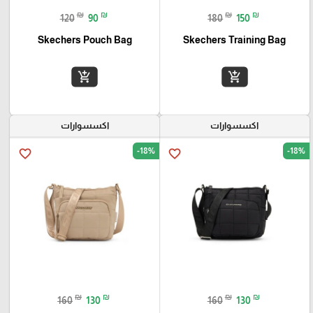
₪
₪
₪
₪
120
90
180
150
Skechers Pouch Bag
Skechers Training Bag
add_shopping_cart
add_shopping_cart
اكسسوارات
اكسسوارات
-18%
-18%
favorite_border
favorite_border
₪
₪
₪
₪
160
130
160
130