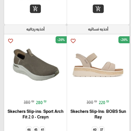
add_shopping_cart
add_shopping_cart
أحذيه نسائيه
أحذيه رجاليه
-26%
-26%
favorite_border
favorite_border
₪
₪
₪
₪
380
280
300
220
Skechers Slip-ins: Sport Arch
Skechers Slip-Ins: BOBS Sun
Fit 2.0 - Crayn
Ray
46
45
41
40
37