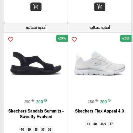
add_shopping_cart
add_shopping_cart
أحذيه نسائيه
أحذيه نسائيه
-20%
-28%
favorite_border
favorite_border
₪
₪
₪
₪
250
200
280
200
Skechers Flex Appeal 4.0‏
Skechers Sandals Summits -
Sweetly Evolved‏
41
40
38.5
37
40
39
38
37
36