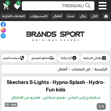
0
0
search
shopping_cart
favorite
home
الكل
رجال
نساء
أطفال
اكسسوارات
العلامات التجارية
security
commute
emoji_emotions
ballot
طلباتي السابقة
آراء زبائننا
مناطق التوصيل
سياسة المتجر
الرئيسية
كل المنتجات
أطفال
Skechers S-Lights - Hypno-Splash - Hydro-
Fun kids
سكيتشرز إس-لايتس - هيبنو-سبلاش - هايدرو-فن للأطفال
1 / 4