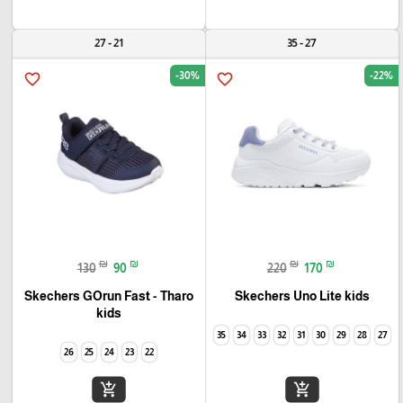
21 - 27
27 - 35
-30%
-22%
favorite_border
favorite_border
₪
₪
₪
₪
130
90
220
170
Skechers GOrun Fast - Tharo
Skechers Uno Lite kids
kids
35
34
33
32
31
30
29
28
27
26
25
24
23
22
add_shopping_cart
add_shopping_cart