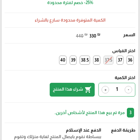
-25%
خصم لفترة محدودة
الكمية المتوفرة محدودة سارع بالشراء
السعر
₪
₪
440
330
اختر القياس
40
39
38.5
38
37.5
37
36
اختر الكمية
shopping_cart
شراء هذا المنتج
+
-
3
مرة تم بيع هذا المنتج لأشخاص آخرين.
طريقة الدفع
الدفع عند الإستلام
ببساطة نقوم بايصال المنتج لغاية منزلك وتقوم