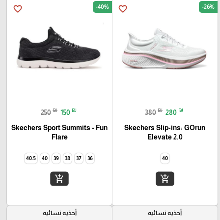
-40%
-26%
favorite_border
favorite_border
₪
₪
₪
₪
250
150
380
280
Skechers Sport Summits - Fun
Skechers Slip-ins: GOrun
Elevate 2.0
Flare‏
40.5
40
39
38
37
36
40
add_shopping_cart
add_shopping_cart
أحذيه نسائيه
أحذيه نسائيه