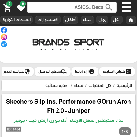
0
0
search
shopping_cart
favorite
home
الكل
رجال
نساء
أطفال
اكسسوارات
العلامات التجارية
security
commute
emoji_emotions
ballot
طلباتي السابقة
آراء زبائننا
مناطق التوصيل
سياسة المتجر
الرئيسية
كل المنتجات
نساء
أحذيه نسائيه
Skechers Slip-Ins: Performance GOrun Arch
Fit 2.0 - Juniper
حذاء سكيتشرز سهل الارتداء: أداء جو رن آرتش فيت - جونيبر
1 / 6