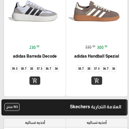
₪
₪
₪
230
330
300
adidas Barreda Decode
adidas Handball Spezial
39.3
38.7
38
37.3
36.7
36
38.7
38
37.3
36.7
36
add_shopping_cart
add_shopping_cart
العلامة التجارية Skechers
193 منتج
أحذيه نسائيه
أحذيه نسائيه