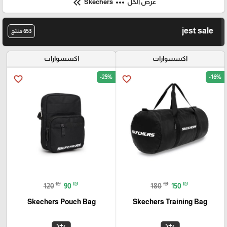
keyboard_double_arrow_left
more_horiz
عرض الكل
Skechers
jest sale
653 منتج
اكسسوارات
اكسسوارات
-25%
-16%
favorite_border
favorite_border
₪
₪
₪
₪
120
90
180
150
Skechers Pouch Bag
Skechers Training Bag