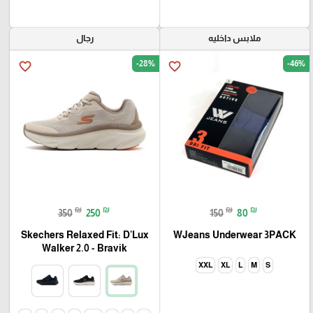
ملابس داخليه
رجال
-28%
-46%
favorite_border
favorite_border
₪
₪
₪
₪
350
250
150
80
Skechers Relaxed Fit: D'Lux
WJeans Underwear 3PACK
Walker 2.0 - Bravik
XXL
XL
L
M
S