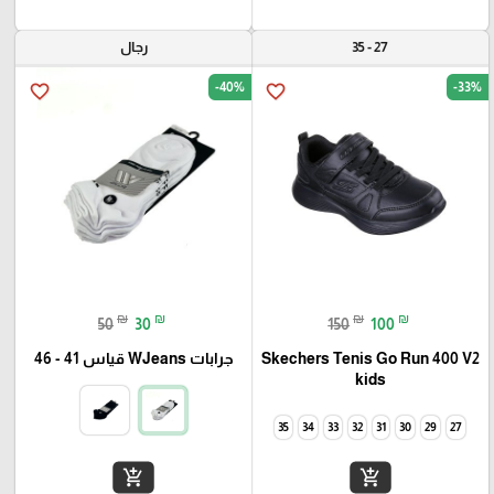
27 - 35
رجال
-40%
-33%
favorite_border
favorite_border
₪
₪
₪
₪
50
30
150
100
Skechers Tenis Go Run 400 V2
جرابات WJeans قياس 41 - 46
kids
35
34
33
32
31
30
29
27
add_shopping_cart
add_shopping_cart