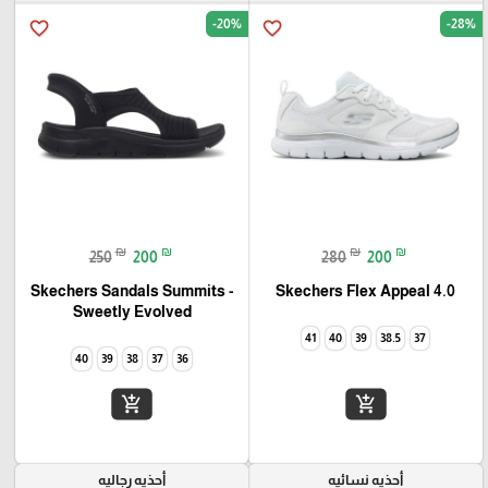
-20%
-28%
favorite_border
favorite_border
₪
₪
₪
₪
250
200
280
200
Skechers Flex Appeal 4.0‏
Skechers Sandals Summits -
Sweetly Evolved‏
41
40
39
38.5
37
40
39
38
37
36
add_shopping_cart
add_shopping_cart
أحذيه نسائيه
أحذيه رجاليه