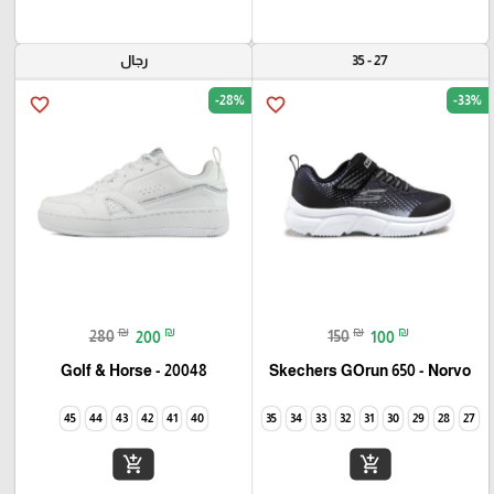
27 - 35
رجال
-28%
-33%
favorite_border
favorite_border
₪
₪
₪
₪
280
200
150
100
Golf & Horse - 20048
Skechers GOrun 650 - Norvo
45
44
43
42
41
40
35
34
33
32
31
30
29
28
27
add_shopping_cart
add_shopping_cart