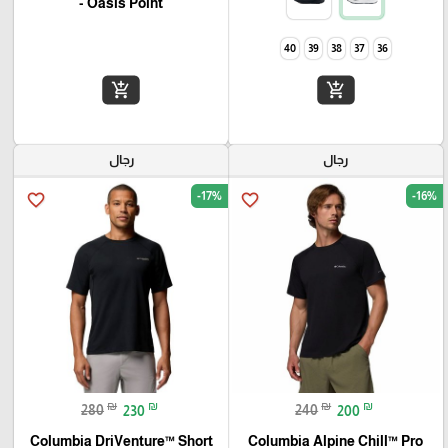
- Oasis Point
40
39
38
37
36
add_shopping_cart
add_shopping_cart
رجال
رجال
-17%
-16%
favorite_border
favorite_border
₪
₪
₪
₪
280
230
240
200
Columbia DriVenture™ Short
Columbia Alpine Chill™ Pro