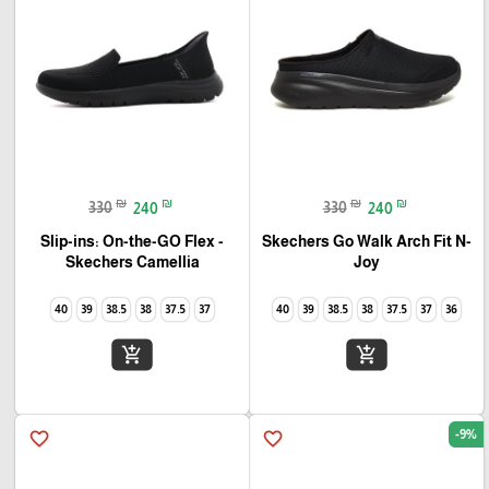
₪
₪
₪
₪
330
240
330
240
Slip-ins: On-the-GO Flex -
Skechers Go Walk Arch Fit N-
Joy
Camellia‏ Skechers
40
39
38.5
38
37.5
37
40
39
38.5
38
37.5
37
36
add_shopping_cart
add_shopping_cart
-9%
favorite_border
favorite_border