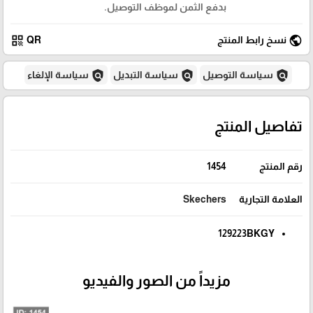
بدفع الثمن لموظف التوصيل.
qr_code
public
نسخ رابط المنتج
QR
policy
policy
policy
سياسة التوصيل
سياسة التبديل
سياسة الإلغاء
تفاصيل المنتج
رقم المنتج
1454
العلامة التجارية
Skechers
129223BKGY
مزيداً من الصور والفيديو