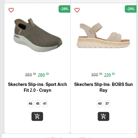
-26%
-26%
favorite_border
favorite_border
₪
₪
₪
₪
380
280
300
220
Skechers Slip-ins: Sport Arch
Skechers Slip-Ins: BOBS Sun
Fit 2.0 - Crayn
Ray
46
45
41
40
37
add_shopping_cart
add_shopping_cart