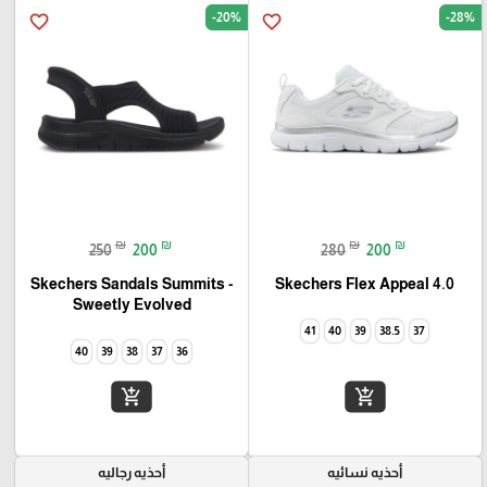
-20%
-28%
favorite_border
favorite_border
₪
₪
₪
₪
250
200
280
200
Skechers Flex Appeal 4.0‏
Skechers Sandals Summits -
Sweetly Evolved‏
41
40
39
38.5
37
40
39
38
37
36
add_shopping_cart
add_shopping_cart
أحذيه نسائيه
أحذيه رجاليه