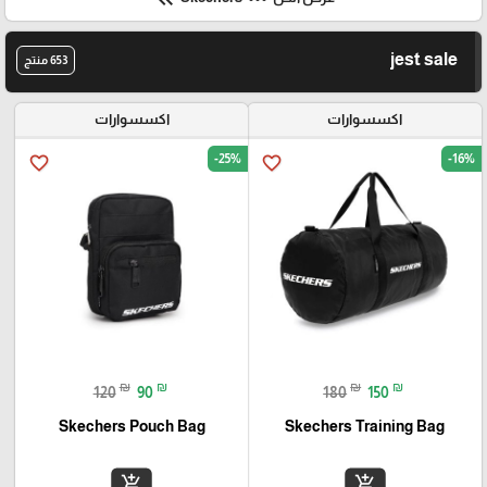
jest sale
653 منتج
اكسسوارات
اكسسوارات
-25%
-16%
favorite_border
favorite_border
₪
₪
₪
₪
120
90
180
150
Skechers Pouch Bag
Skechers Training Bag
add_shopping_cart
add_shopping_cart