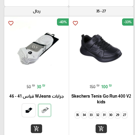
27 - 35
رجال
-40%
-33%
favorite_border
favorite_border
₪
₪
₪
₪
50
30
150
100
Skechers Tenis Go Run 400 V2
جرابات WJeans قياس 41 - 46
kids
35
34
33
32
31
30
29
27
add_shopping_cart
add_shopping_cart