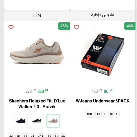
ملابس داخليه
رجال
-28%
-46%
favorite_border
favorite_border
₪
₪
₪
₪
350
250
150
80
Skechers Relaxed Fit: D'Lux
WJeans Underwear 3PACK
Walker 2.0 - Bravik
XXL
XL
L
M
S
46
45
44
43
42.5
42
41
40