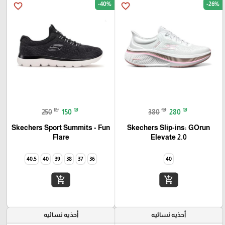
-40%
-26%
favorite_border
favorite_border
₪
₪
₪
₪
250
150
380
280
Skechers Sport Summits - Fun
Skechers Slip-ins: GOrun
Elevate 2.0
Flare‏
40.5
40
39
38
37
36
40
add_shopping_cart
add_shopping_cart
أحذيه نسائيه
أحذيه نسائيه