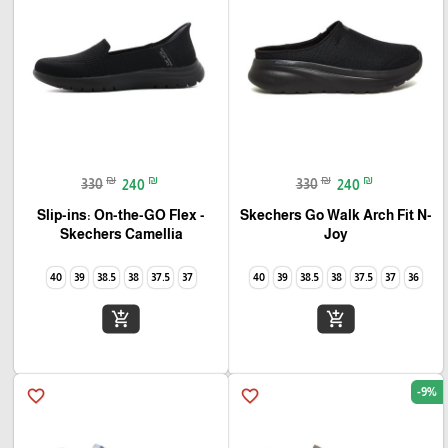
₪
₪
₪
₪
330
240
330
240
Slip-ins: On-the-GO Flex -
Skechers Go Walk Arch Fit N-
Joy
Camellia‏ Skechers
40
39
38.5
38
37.5
37
40
39
38.5
38
37.5
37
36
add_shopping_cart
add_shopping_cart
-9%
favorite_border
favorite_border