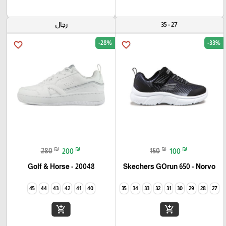
27 - 35
رجال
-28%
-33%
favorite_border
favorite_border
₪
₪
₪
₪
280
200
150
100
Golf & Horse - 20048
Skechers GOrun 650 - Norvo
45
44
43
42
41
40
35
34
33
32
31
30
29
28
27
add_shopping_cart
add_shopping_cart