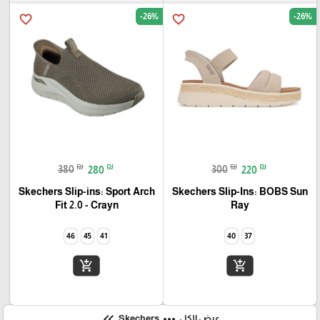
-26%
-26%
favorite_border
favorite_border
₪
₪
₪
₪
380
280
300
220
Skechers Slip-ins: Sport Arch
Skechers Slip-Ins: BOBS Sun
Fit 2.0 - Crayn
Ray
46
45
41
40
37
add_shopping_cart
add_shopping_cart
keyboard_double_arrow_left
more_horiz
عرض الكل
Skechers