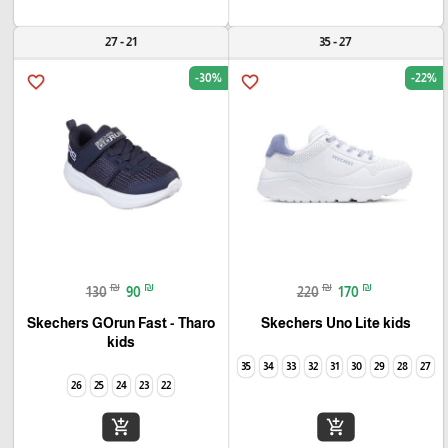
21 - 27
27 - 35
-30%
-22%
favorite_border
favorite_border
₪
₪
₪
₪
130
90
220
170
Skechers GOrun Fast - Tharo
Skechers Uno Lite kids
kids
35
34
33
32
31
30
29
28
27
26
25
24
23
22
add_shopping_cart
add_shopping_cart