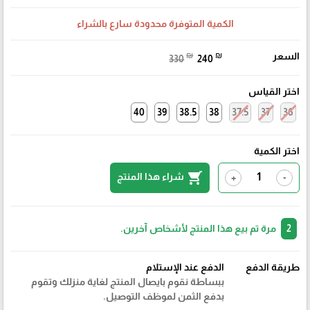
الكمية المتوفرة محدودة سارع بالشراء
السعر
₪
₪
330
240
اختر القياس
40
39
38.5
38
37.5
37
36
اختر الكمية
shopping_cart
شراء هذا المنتج
+
-
2
مرة تم بيع هذا المنتج لأشخاص آخرين.
طريقة الدفع
الدفع عند الإستلام
ببساطة نقوم بايصال المنتج لغاية منزلك وتقوم
بدفع الثمن لموظف التوصيل.