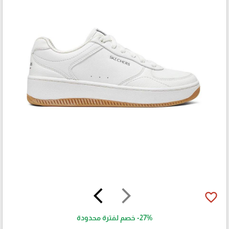
arrow_back_ios
arrow_forward_ios
favorite_border
-27%
خصم لفترة محدودة