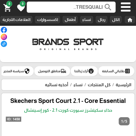
0
0
search
shopping_cart
favorite
home
الكل
رجال
نساء
أطفال
اكسسوارات
العلامات التجارية
security
commute
emoji_emotions
ballot
طلباتي السابقة
آراء زبائننا
مناطق التوصيل
سياسة المتجر
الرئيسية
كل المنتجات
نساء
أحذيه نسائيه
Skechers Sport Court 2.1 - Core Essential‏
حذاء سكيتشرز سبورت كورت 2.1 - كور إسينشال
1 / 5