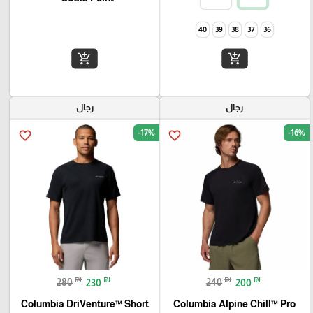
40
39
38
37
36
add_shopping_cart
add_shopping_cart
رجال
رجال
-17%
-16%
favorite_border
favorite_border
₪
₪
₪
₪
280
230
240
200
Columbia DriVenture™ Short
Columbia Alpine Chill™ Pro