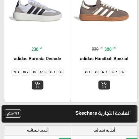
₪
₪
₪
230
330
300
adidas Barreda Decode
adidas Handball Spezial
39.3
38.7
38
37.3
36.7
36
38.7
38
37.3
36.7
36
add_shopping_cart
add_shopping_cart
العلامة التجارية Skechers
193 منتج
أحذيه نسائيه
أحذيه نسائيه