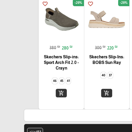
-26%
-26%
favorite_border
favorite_border
₪
₪
₪
₪
380
280
300
220
Skechers Slip-ins:
Skechers Slip-Ins:
Sport Arch Fit 2.0 -
BOBS Sun Ray
Crayn
40
37
46
45
41
add_shopping_cart
add_shopping_cart
653 منتج