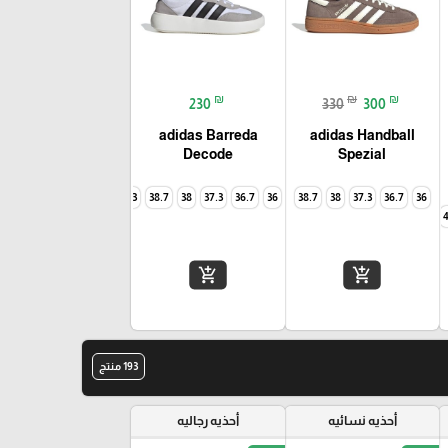
₪
₪
₪
230
330
300
adidas Barreda
adidas Handball
Decode
Spezial
39.3
38.7
38
37.3
36.7
36
38.7
38
37.3
36.7
36
add_shopping_cart
add_shopping_cart
193 منتج
أحذيه نسائيه
أحذيه رجاليه