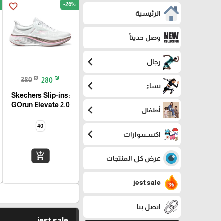
-26%
favorite_border
الرئيسية
وصل حديثاً
chevron_left
رجال
₪
₪
380
280
chevron_left
نساء
Skechers Slip-ins:
GOrun Elevate 2.0
chevron_left
أطفال
40
chevron_left
اكسسوارات
add_shopping_cart
عرض كل المنتجات
jest sale
اتصل بنا
jest sale