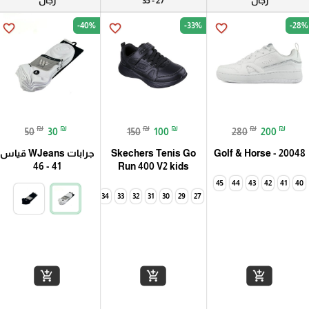
رجال
27 - 35
رجال
-40%
-33%
-28%
favorite_border
favorite_border
favorite_border
₪
₪
₪
₪
₪
₪
50
30
150
100
280
200
Golf & Horse - 20048
Skechers Tenis Go
جرابات WJeans قياس
41 - 46
Run 400 V2 kids
45
44
43
42
41
40
35
34
33
32
31
30
29
27
35
add_shopping_cart
add_shopping_cart
add_shopping_cart