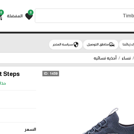
0
0
g_cart
favorite
المفضلة
security
commute
اء زبائننا
مناطق التوصيل
سياسة المتجر
نساء
أحذيه نسائيه
ct Steps
حذا
السعر