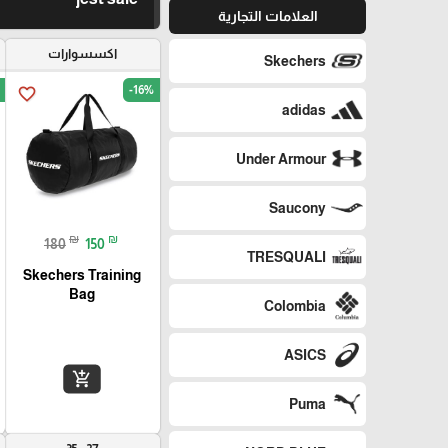
العلامات التجارية
اكسسوارات
Skechers
-16%
favorite_border
adidas
Under Armour
Saucony
₪
₪
180
150
TRESQUALI
Skechers Training
Bag
Colombia
ASICS
add_shopping_cart
Puma