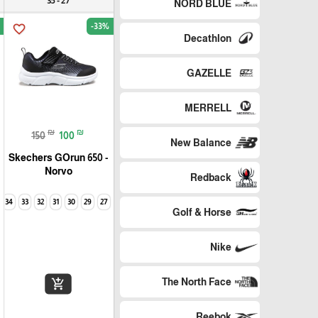
27 - 35
NORD BLUE
-33%
favorite_border
Decathlon
GAZELLE
MERRELL
₪
₪
150
100
New Balance
Skechers GOrun 650 -
Norvo
Redback
34
33
32
31
30
29
27
Golf & Horse
Nike
The North Face
add_shopping_cart
Reebok