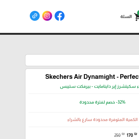
shoppin
السلة
Skechers Air Dynamight - Perfe‏
ء سكيتشرز إير داينامايت - بيرفكت ستيبس
-32%
خصم لفترة محدودة
الكمية المتوفرة محدودة سارع بالشراء
₪
₪
250
170