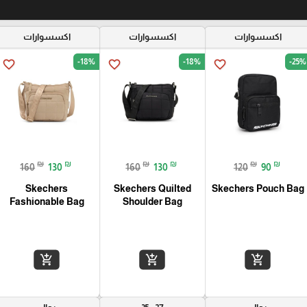
اكسسوارات
اكسسوارات
اكسسوارات
-18%
-18%
-25%
favorite_border
favorite_border
favorite_border
₪
₪
₪
₪
₪
₪
160
130
160
130
120
90
Skechers
Skechers Quilted
Skechers Pouch Bag
Fashionable Bag
Shoulder Bag
add_shopping_cart
add_shopping_cart
add_shopping_cart