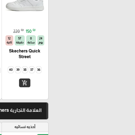
₪
₪
220
150
11
57
0
24
يوم
ساعة
دقيقة
ثانية
Skechers Quick
Street
40
39
38
37
36
add_shopping_cart
العلامة التجارية Skechers
أحذيه نسائيه