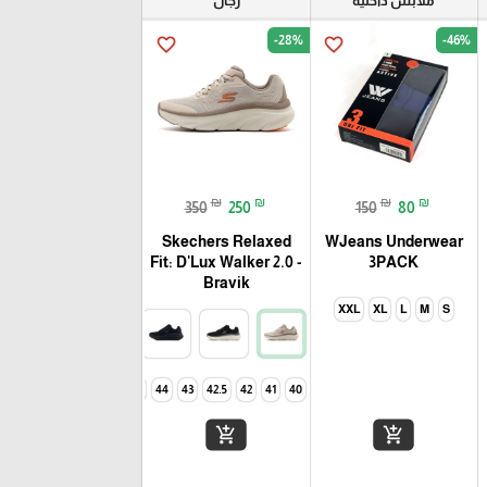
ملابس داخليه
رجال
-28%
-46%
favorite_border
favorite_border
₪
₪
₪
₪
350
250
150
80
Skechers Relaxed
WJeans Underwear
Fit: D'Lux Walker 2.0 -
3PACK
Bravik
XXL
XL
L
M
S
46
45
44
43
42.5
42
41
40
add_shopping_cart
add_shopping_cart