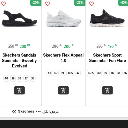
-20%
-28%
-40%
favorite_border
favorite_border
favorite_border
₪
₪
₪
₪
₪
₪
250
200
280
200
250
150
Skechers Sandals
Skechers Flex Appeal
Skechers Sport
Summits - Fun Flare‏
4.0‏
Summits - Sweetly
Evolved‏
41
40
39
38.5
37
40.5
40
39
38
37
36
40
39
38
37
36
add_shopping_cart
add_shopping_cart
add_shopping_cart
keyboard_double_arrow_left
more_horiz
عرض الكل
Skechers