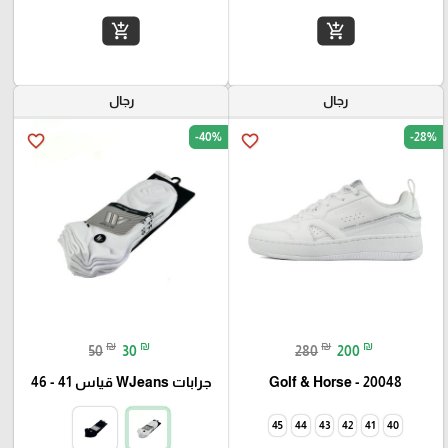
add_shopping_cart
add_shopping_cart
رجال
رجال
-40%
-28%
favorite_border
favorite_border
₪
₪
₪
₪
50
30
280
200
Golf & Horse - 20048
جرابات WJeans قياس 41 - 46
45
44
43
42
41
40