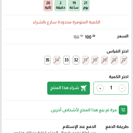
19
2
19
21
يوم
ساعة
دقيقة
ثانية
الكمية المتوفرة محدودة سارع بالشراء
السعر
₪
₪
150
100
اختر القياس
35
34
33
32
31
30
29
28
27
اختر الكمية
shopping_cart
شراء هذا المنتج
+
-
12
مرة تم بيع هذا المنتج لأشخاص آخرين.
طريقة الدفع
الدفع عند الإستلام
ببساطة نقوم بايصال المنتج لغاية منزلك وتقوم