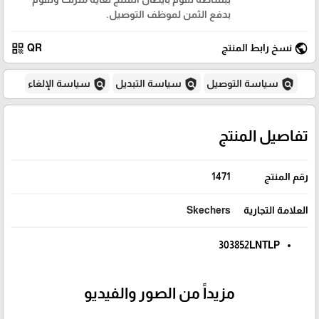
بدفع الثمن لموظف التوصيل.
qr_code
public
نسخ رابط المنتج
QR
policy
policy
policy
سياسة التوصيل
سياسة التبديل
سياسة الإلغاء
تفاصيل المنتج
رقم المنتج
1471
العلامة التجارية
Skechers
303852LNTLP
مزيداً من الصور والفيديو