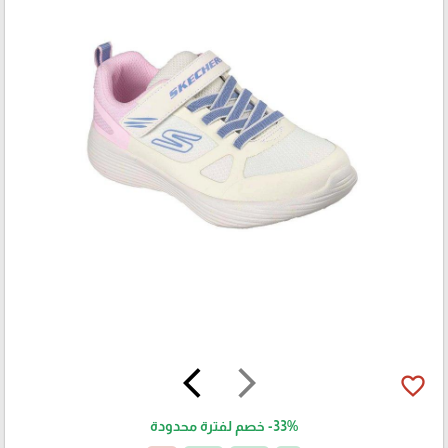
arrow_back_ios
arrow_forward_ios
favorite_border
-33%
خصم لفترة محدودة