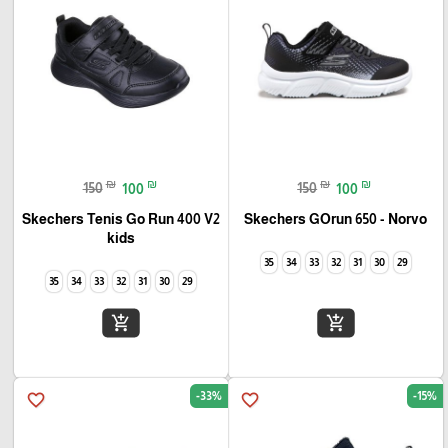
₪
₪
₪
₪
150
100
150
100
Skechers Tenis Go Run 400 V2
Skechers GOrun 650 - Norvo
kids
35
34
33
32
31
30
29
35
34
33
32
31
30
29
add_shopping_cart
add_shopping_cart
-33%
-15%
favorite_border
favorite_border