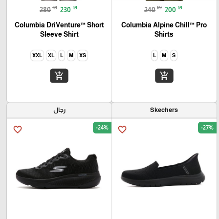
₪
₪
₪
₪
280
230
240
200
Columbia DriVenture™ Short
Columbia Alpine Chill™ Pro
Sleeve Shirt
Shirts
XXL
XL
L
M
XS
L
M
S
add_shopping_cart
add_shopping_cart
Skechers
رجال
-24%
-27%
favorite_border
favorite_border