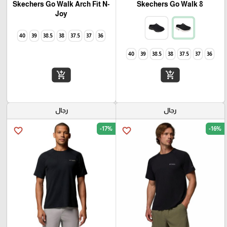
Skechers Go Walk Arch Fit N-
Skechers Go Walk 8
Joy
40
39
38.5
38
37.5
37
36
40
39
38.5
38
37.5
37
36
add_shopping_cart
add_shopping_cart
رجال
رجال
-17%
-16%
favorite_border
favorite_border