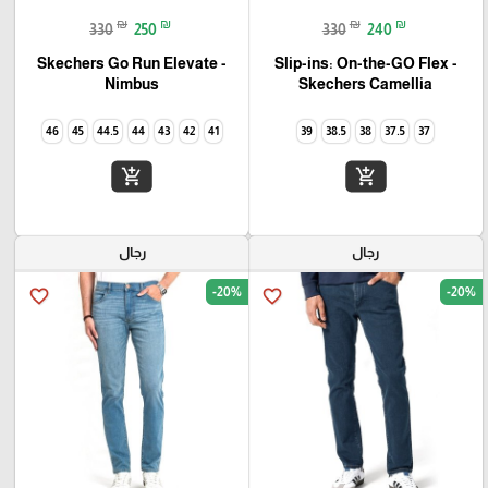
₪
₪
₪
₪
330
250
330
240
Skechers Go Run Elevate -
Slip-ins: On-the-GO Flex -
Camellia‏ Skechers
Nimbus
46
45
44.5
44
43
42
41
39
38.5
38
37.5
37
add_shopping_cart
add_shopping_cart
رجال
رجال
-20%
-20%
favorite_border
favorite_border