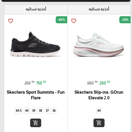
أحذيه نسائيه
أحذيه نسائيه
-40%
-26%
favorite_border
favorite_border
₪
₪
₪
₪
250
150
380
280
Skechers Sport Summits - Fun
Skechers Slip-ins: GOrun
Elevate 2.0
Flare‏
40.5
40
39
38
37
36
40
add_shopping_cart
add_shopping_cart