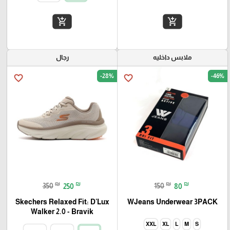
add_shopping_cart
add_shopping_cart
ملابس داخليه
رجال
-28%
-46%
favorite_border
favorite_border
₪
₪
₪
₪
350
250
150
80
Skechers Relaxed Fit: D'Lux
WJeans Underwear 3PACK
Walker 2.0 - Bravik
XXL
XL
L
M
S