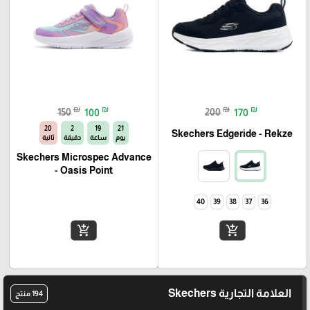
₪
₪
₪
₪
150
100
200
170
19
2
19
21
Skechers Edgeride - Rekze‏
يوم
ساعة
دقيقة
ثانية
Skechers Microspec Advance
- Oasis Point
40
39
38
37
36
add_shopping_cart
add_shopping_cart
العلامة التجارية Skechers
194 منتج