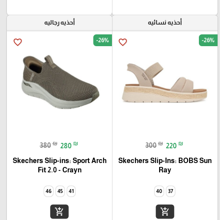
أحذيه نسائيه
أحذيه رجاليه
-26%
-26%
favorite_border
favorite_border
₪
₪
₪
₪
380
280
300
220
Skechers Slip-ins: Sport Arch
Skechers Slip-Ins: BOBS Sun
Fit 2.0 - Crayn
Ray
46
45
41
40
37
add_shopping_cart
add_shopping_cart