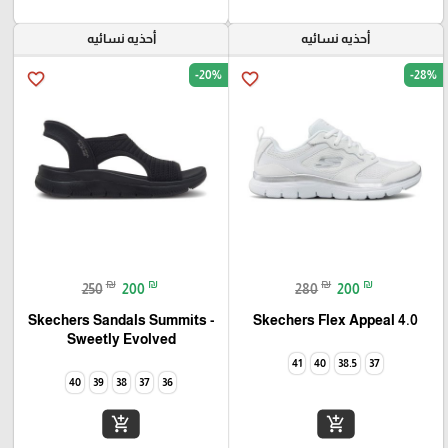
أحذيه نسائيه
أحذيه نسائيه
-20%
-28%
favorite_border
favorite_border
₪
₪
₪
₪
250
200
280
200
Skechers Flex Appeal 4.0‏
Skechers Sandals Summits -
Sweetly Evolved‏
41
40
38.5
37
40
39
38
37
36
add_shopping_cart
add_shopping_cart