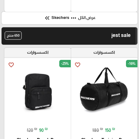
keyboard_double_arrow_left
more_horiz
عرض الكل
Skechers
jest sale
650 منتج
اكسسوارات
اكسسوارات
-25%
-16%
favorite_border
favorite_border
₪
₪
₪
₪
120
90
180
150