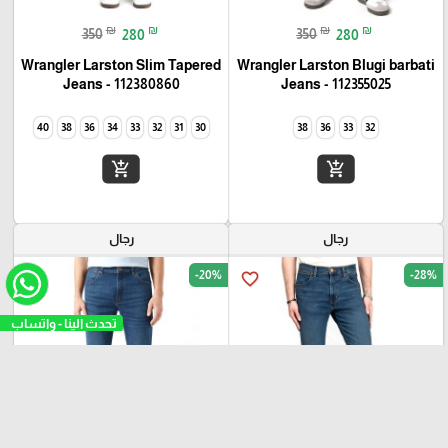
₪
₪
₪
₪
350
280
350
280
Wrangler Larston Slim Tapered
Wrangler Larston Blugi barbati
Jeans - 112380860
Jeans - 112355025
40
38
36
34
33
32
31
30
38
36
33
32
add_shopping_cart
add_shopping_cart
رجال
رجال
-20%
-28%
favorite_border
favorite_border