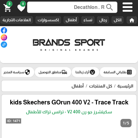
0
0
search
shopping_cart
favorite
home
الكل
رجال
نساء
أطفال
اكسسوارات
العلامات التجارية
security
commute
emoji_emotions
ballot
طلباتي السابقة
آراء زبائننا
مناطق التوصيل
سياسة المتجر
الرئيسية
كل المنتجات
أطفال
Skechers GOrun 400 V2 - Trace Track‏ kids
سكيتشرز جو رن 400 V2 - ترانس تراك للأطفال
1 / 5