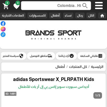
0
0
search
shopping_cart
favorite
home
الكل
رجال
نساء
أطفال
اكسسوارات
العلامات التجارية
security
commute
emoji_emotions
ballot
طلباتي السابقة
آراء زبائننا
مناطق التوصيل
سياسة المتجر
الرئيسية
كل المنتجات
أطفال
adidas Sportswear X_PLRPATH Kids
أديداس سبورت سوير إكس_بي إل آر باث للأطفال
1 / 5