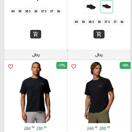
40
39
38.5
38
37.5
37
36
40
39
38.5
38
37.5
37
36
add_shopping_cart
add_shopping_cart
رجال
رجال
-17%
-16%
favorite_border
favorite_border
₪
₪
₪
₪
280
230
240
200