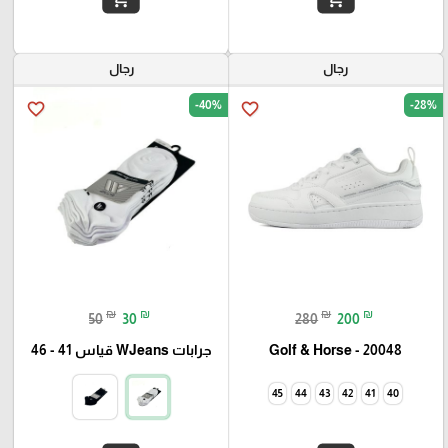
رجال
رجال
-40%
-28%
favorite_border
favorite_border
₪
₪
₪
₪
50
30
280
200
Golf & Horse - 20048
جرابات WJeans قياس 41 - 46
45
44
43
42
41
40