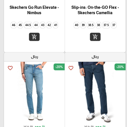
Skechers Go Run Elevate -
Slip-ins: On-the-GO Flex -
Camellia‏ Skechers
Nimbus
46
45
44.5
44
43
42
41
40
39
38.5
38
37.5
37
add_shopping_cart
add_shopping_cart
رجال
رجال
-20%
-20%
favorite_border
favorite_border
₪
₪
₪
₪