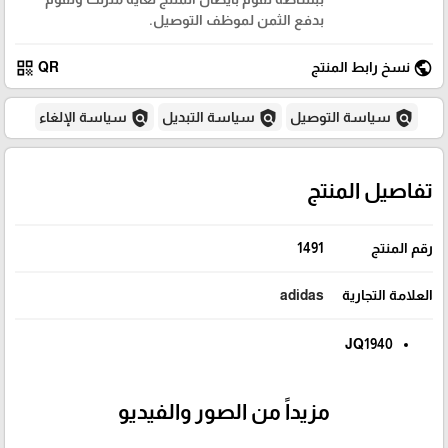
بدفع الثمن لموظف التوصيل.
qr_code
public
نسخ رابط المنتج
QR
policy
policy
policy
سياسة التوصيل
سياسة التبديل
سياسة الإلغاء
تفاصيل المنتج
رقم المنتج
1491
العلامة التجارية
adidas
JQ1940
مزيداً من الصور والفيديو