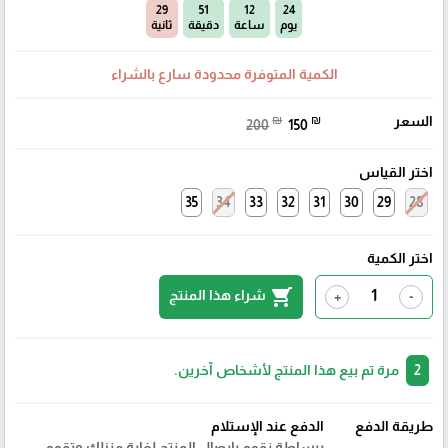
28
51
12
24
يوم
ساعة
دقيقة
ثانية
الكمية المتوفرة محدودة سارع بالشراء
السعر
₪
₪
200
150
اختر القياس
35
34
33
32
31
30
29
28
اختر الكمية
shopping_cart
شراء هذا المنتج
+
-
2
مرة تم بيع هذا المنتج لأشخاص آخرين.
طريقة الدفع
الدفع عند الإستلام
ببساطة نقوم بايصال المنتج لغاية منزلك وتقوم