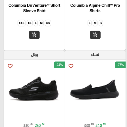
Columbia DriVenture™ Short
Columbia Alpine Chill™ Pro
Sleeve Shirt
Shirts
XXL
XL
L
M
XS
L
M
S
add_shopping_cart
add_shopping_cart
نساء
رجال
-24%
-27%
favorite_border
favorite_border
₪
₪
₪
₪
330
250
330
240