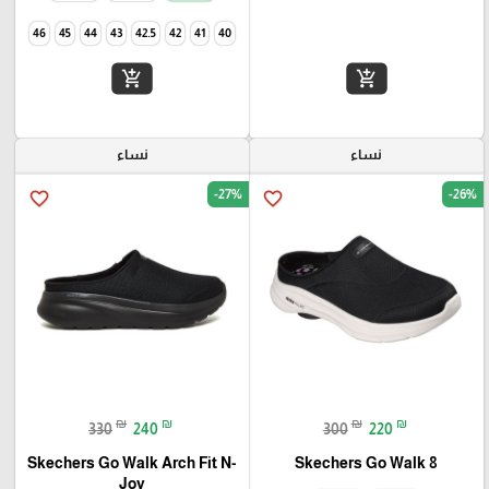
46
45
44
43
42.5
42
41
40
add_shopping_cart
add_shopping_cart
نساء
نساء
-27%
-26%
favorite_border
favorite_border
₪
₪
₪
₪
330
240
300
220
Skechers Go Walk Arch Fit N-
Skechers Go Walk 8
Joy