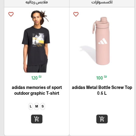
اكسسوارات
ملابس رجاليه
favorite_border
favorite_border
₪
₪
120
100
adidas memories of sport
adidas Metal Bottle Screw Top
outdoor graphic T-shirt
0.6 L
L
M
S
add_shopping_cart
add_shopping_cart