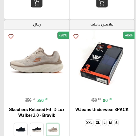
add_shopping_cart
add_shopping_cart
ملابس داخليه
رجال
-28%
-46%
favorite_border
favorite_border
₪
₪
₪
₪
350
250
150
80
Skechers Relaxed Fit: D'Lux
WJeans Underwear 3PACK
Walker 2.0 - Bravik
XXL
XL
L
M
S