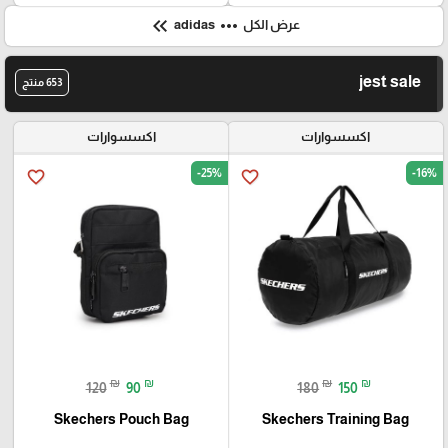
keyboard_double_arrow_left
more_horiz
عرض الكل
adidas
jest sale
653 منتج
اكسسوارات
اكسسوارات
-25%
-16%
favorite_border
favorite_border
₪
₪
₪
₪
120
90
180
150
Skechers Pouch Bag
Skechers Training Bag