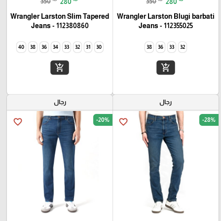
350
280
350
280
Wrangler Larston Slim Tapered
Wrangler Larston Blugi barbati
Jeans - 112380860
Jeans - 112355025
40
38
36
34
33
32
31
30
38
36
33
32
add_shopping_cart
add_shopping_cart
رجال
رجال
-20%
-28%
favorite_border
favorite_border