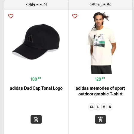
ملابس رجاليه
اكسسوارات
favorite_border
favorite_border
₪
₪
100
120
adidas Dad Cap Tonal Logo
adidas memories of sport
outdoor graphic T-shirt
XL
L
M
S
add_shopping_cart
add_shopping_cart