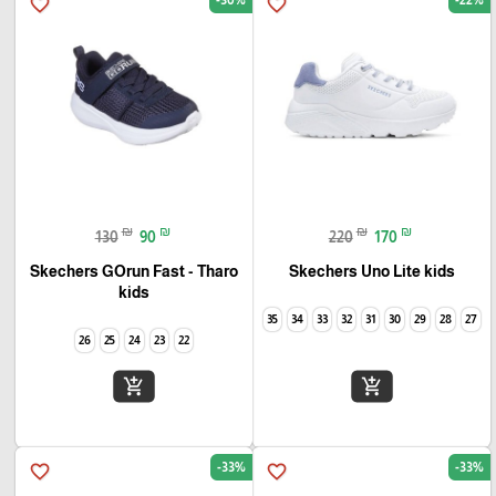
favorite_border
favorite_border
₪
₪
₪
₪
130
90
220
170
Skechers GOrun Fast - Tharo
Skechers Uno Lite kids
kids
35
34
33
32
31
30
29
28
27
26
25
24
23
22
add_shopping_cart
add_shopping_cart
-33%
-33%
favorite_border
favorite_border