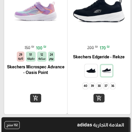
₪
₪
₪
₪
150
100
200
170
28
51
12
24
Skechers Edgeride - Rekze‏
يوم
ساعة
دقيقة
ثانية
Skechers Microspec Advance
- Oasis Point
40
39
38
37
36
add_shopping_cart
add_shopping_cart
العلامة التجارية adidas
132 منتج