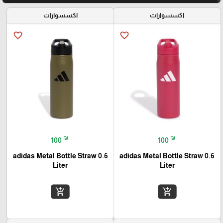
اكسسوارات
اكسسوارات
favorite_border
favorite_border
₪
₪
100
100
adidas Metal Bottle Straw 0.6
adidas Metal Bottle Straw 0.6
Liter
Liter
add_shopping_cart
add_shopping_cart