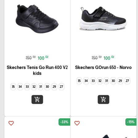
₪
₪
₪
₪
150
100
150
100
Skechers Tenis Go Run 400 V2
Skechers GOrun 650 - Norvo
kids
35
34
33
32
31
30
29
27
35
34
33
32
31
30
29
27
add_shopping_cart
add_shopping_cart
-33%
-15%
favorite_border
favorite_border