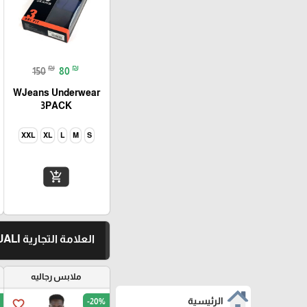
₪
₪
150
80
WJeans Underwear
3PACK
XXL
XL
L
M
S
add_shopping_cart
العلامة التجارية TRESQUALI
ملابس رجاليه
الرئيسية
-20%
favorite_border