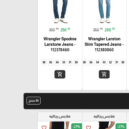
₪
₪
₪
₪
350
250
350
280
Wrangler Spodnie
Wrangler Larston
Larstone Jeans -
Slim Tapered Jeans -
112378460
112380860
38
36
34
33
31
30
40
38
36
34
33
32
31
30
add_shopping_cart
add_shopping_cart
34 منتج
ملابس رجاليه
ملابس رجاليه
-27%
-27%
favorite_border
favorite_border