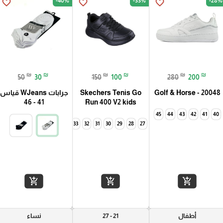
-40%
-33%
-28%
favorite_border
favorite_border
favorite_border
₪
₪
₪
₪
₪
₪
50
30
150
100
280
200
Golf & Horse - 20048
Skechers Tenis Go
جرابات WJeans قياس
41 - 46
Run 400 V2 kids
45
44
43
42
41
40
35
34
33
32
31
30
29
28
27
35
34
add_shopping_cart
add_shopping_cart
add_shopping_cart
أطفال
21 - 27
نساء