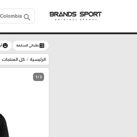
search
emoji_emotions
ballot
طلباتي السابقة
آر
الرئيسية
كل المنتجات
1 / 3