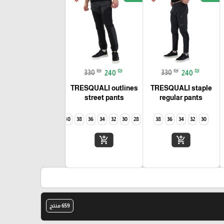
₪
₪
₪
₪
330
240
330
240
TRESQUALI outlines
TRESQUALI staple
street pants
regular pants
40
38
36
34
32
30
28
38
36
34
32
30
add_shopping_cart
add_shopping_cart
659 منتج