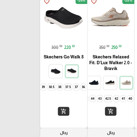
-26%
-28%
favorite_border
favorite_border
₪
₪
₪
₪
300
220
350
250
Skechers Go Walk 8
Skechers Relaxed
Fit: D'Lux Walker 2.0 -
Bravik
40
39
38.5
38
37.5
37
36
46
45
44
43
42.5
42
41
40
add_shopping_cart
add_shopping_cart
رجال
رجال