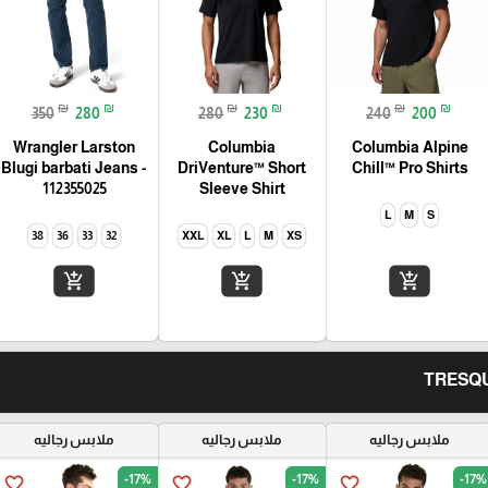
₪
₪
₪
₪
₪
₪
350
280
280
230
240
200
Wrangler Larston
Columbia
Columbia Alpine
Blugi barbati Jeans -
DriVenture™ Short
Chill™ Pro Shirts
112355025
Sleeve Shirt
L
M
S
38
36
33
32
XXL
XL
L
M
XS
add_shopping_cart
add_shopping_cart
add_shopping_cart
ملابس رجاليه
ملابس رجاليه
ملابس رجاليه
-17%
-17%
-17%
favorite_border
favorite_border
favorite_border