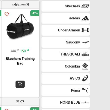
اكسسوارات
Skechers
-16%
favorite_border
adidas
Under Armour
Saucony
₪
₪
180
150
TRESQUALI
Skechers Training
Bag
Colombia
ASICS
add_shopping_cart
Puma
27 - 35
NORD BLUE