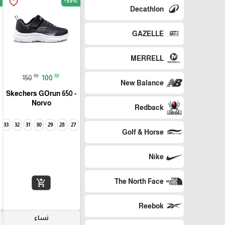
-33%
favorite_border
Decathlon
GAZELLE
MERRELL
₪
₪
150
100
New Balance
Skechers GOrun 650 -
Norvo
Redback
33
32
31
30
29
28
27
Golf & Horse
Nike
The North Face
add_shopping_cart
Reebok
نساء