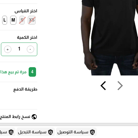
اختر القياس
L
M
S
XS
اختر الكمية
+
-
4
مرة تم بيع هذا
arrow_back_ios
arrow_forward_ios
طريقة الدفع
public
نسخ رابط المنتج
policy
policy
policy
سياسة التوصيل
سياسة التبديل
سياس