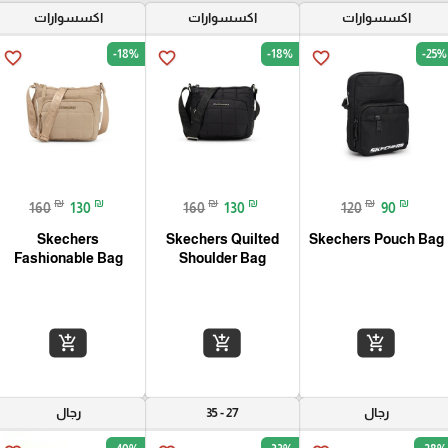
اكسسوارات
اكسسوارات
اكسسوارات
-18%
-18%
-25%
favorite_border
favorite_border
favorite_border
₪
₪
₪
₪
₪
₪
160
130
160
130
120
90
Skechers
Skechers Quilted
Skechers Pouch Bag
Fashionable Bag
Shoulder Bag
add_shopping_cart
add_shopping_cart
add_shopping_cart
رجال
27 - 35
رجال