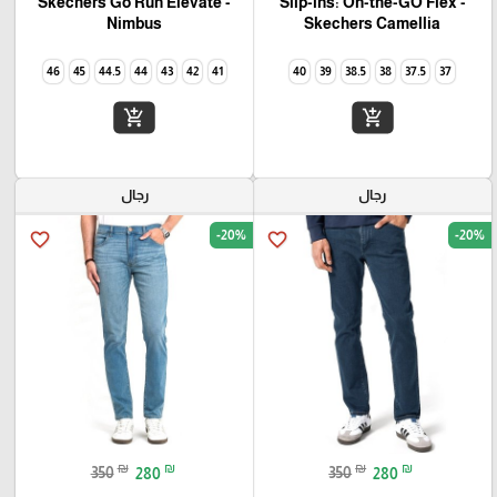
Skechers Go Run Elevate -
Slip-ins: On-the-GO Flex -
Camellia‏ Skechers
Nimbus
46
45
44.5
44
43
42
41
40
39
38.5
38
37.5
37
add_shopping_cart
add_shopping_cart
رجال
رجال
-20%
-20%
favorite_border
favorite_border
₪
₪
₪
₪
350
280
350
280