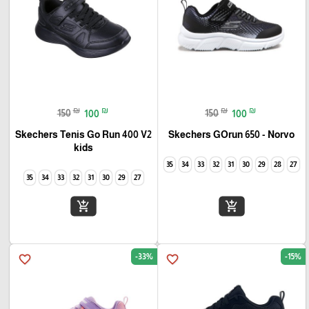
₪
₪
₪
₪
150
100
150
100
Skechers Tenis Go Run 400 V2
Skechers GOrun 650 - Norvo
kids
35
34
33
32
31
30
29
28
27
35
34
33
32
31
30
29
27
add_shopping_cart
add_shopping_cart
-33%
-15%
favorite_border
favorite_border