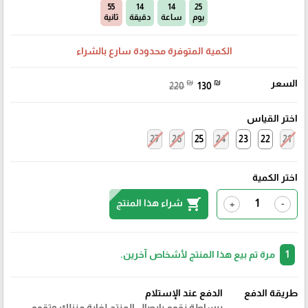
54
14
14
25
يوم
ساعة
دقيقة
ثانية
الكمية المتوفرة محدودة سارع بالشراء
السعر
₪
₪
220
130
اختر القياس
27
26
25
24
23
22
21
اختر الكمية
shopping_cart
شراء هذا المنتج
+
-
1
مرة تم بيع هذا المنتج لأشخاص آخرين.
طريقة الدفع
الدفع عند الإستلام
ببساطة نقوم بايصال المنتج لغاية منزلك وتقوم