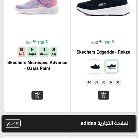
₪
₪
₪
₪
150
100
200
170
54
14
14
25
Skechers Edgeride - Rekze‏
يوم
ساعة
دقيقة
ثانية
Skechers Microspec Advance
- Oasis Point
40
39
38
37
36
add_shopping_cart
add_shopping_cart
العلامة التجارية adidas
132 منتج