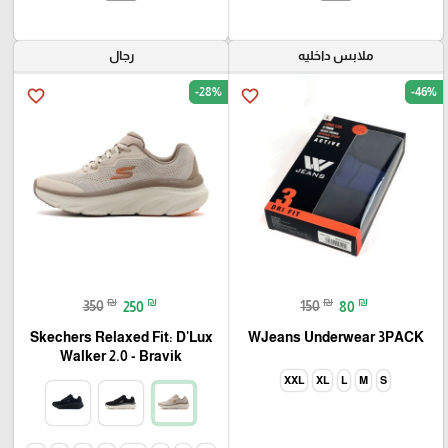
ملابس داخليه
رجال
-28%
-46%
favorite_border
favorite_border
₪
₪
₪
₪
350
250
150
80
Skechers Relaxed Fit: D'Lux
WJeans Underwear 3PACK
Walker 2.0 - Bravik
XXL
XL
L
M
S