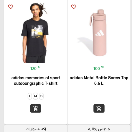
favorite_border
favorite_border
₪
₪
120
100
adidas memories of sport
adidas Metal Bottle Screw Top
outdoor graphic T-shirt
0.6 L
L
M
S
add_shopping_cart
add_shopping_cart
ملابس رجاليه
اكسسوارات