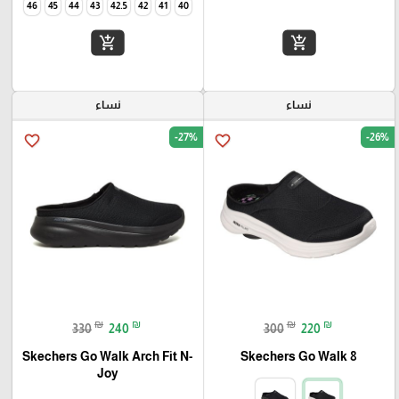
46
45
44
43
42.5
42
41
40
add_shopping_cart
add_shopping_cart
نساء
نساء
-27%
-26%
favorite_border
favorite_border
₪
₪
₪
₪
330
240
300
220
Skechers Go Walk Arch Fit N-
Skechers Go Walk 8
Joy