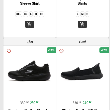
Sleeve Shirt
Shirts
XXL
XL
L
M
XS
L
M
S
add_shopping_cart
add_shopping_cart
نساء
رجال
-24%
-27%
favorite_border
favorite_border
₪
₪
₪
₪
330
250
330
240