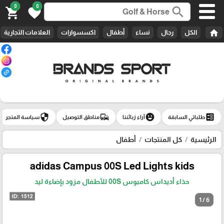
0
0
search
shopping_cart
favorite
home
الكل
رجال
نساء
أطفال
اكسسوارات
العلامات التجارية
security
commute
emoji_emotions
ballot
طلباتي السابقة
آراء زبائننا
مناطق التوصيل
سياسة المتجر
الرئيسية
كل المنتجات
أطفال
adidas Campus 00S Led Lights kids‏
حذاء أديداس كامبوس 00S للأطفال مزود بإضاءة ليد
1 / 6