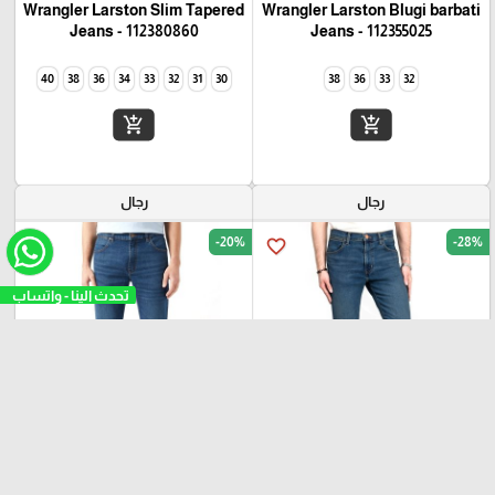
Wrangler Larston Slim Tapered
Wrangler Larston Blugi barbati
Jeans - 112380860
Jeans - 112355025
40
38
36
34
33
32
31
30
38
36
33
32
add_shopping_cart
add_shopping_cart
رجال
رجال
-20%
-28%
favorite_border
favorite_border
₪
₪
₪
₪
350
280
350
250