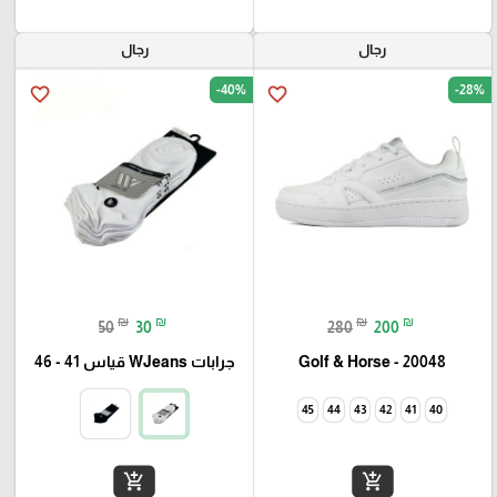
رجال
رجال
-40%
-28%
favorite_border
favorite_border
₪
₪
₪
₪
50
30
280
200
Golf & Horse - 20048
جرابات WJeans قياس 41 - 46
45
44
43
42
41
40
add_shopping_cart
add_shopping_cart