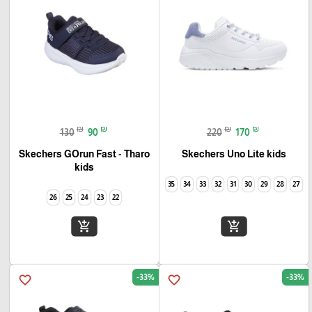
₪
₪
₪
₪
130
90
220
170
Skechers GOrun Fast - Tharo
Skechers Uno Lite kids
kids
35
34
33
32
31
30
29
28
27
26
25
24
23
22
add_shopping_cart
add_shopping_cart
-33%
-33%
favorite_border
favorite_border