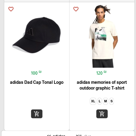
favorite_border
favorite_border
₪
₪
100
120
adidas Dad Cap Tonal Logo
adidas memories of sport
outdoor graphic T-shirt
XL
L
M
S
add_shopping_cart
add_shopping_cart