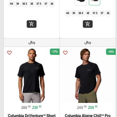
40
39
38.5
38
37.5
37
36
40
39
38.5
38
37.5
37
36
add_shopping_cart
add_shopping_cart
رجال
رجال
-17%
-16%
favorite_border
favorite_border
₪
₪
₪
₪
280
230
240
200
Columbia DriVenture™ Short
Columbia Alpine Chill™ Pro