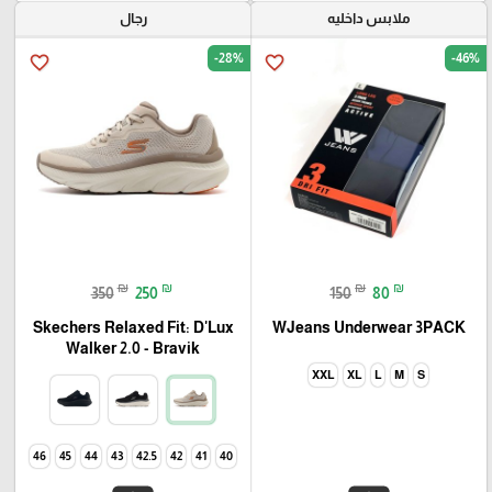
ملابس داخليه
رجال
-28%
-46%
favorite_border
favorite_border
₪
₪
₪
₪
350
250
150
80
Skechers Relaxed Fit: D'Lux
WJeans Underwear 3PACK
Walker 2.0 - Bravik
XXL
XL
L
M
S
46
45
44
43
42.5
42
41
40