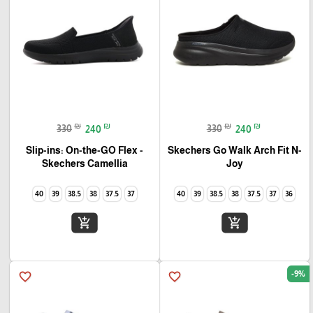
₪
₪
₪
₪
330
240
330
240
Slip-ins: On-the-GO Flex -
Skechers Go Walk Arch Fit N-
Joy
Camellia‏ Skechers
40
39
38.5
38
37.5
37
40
39
38.5
38
37.5
37
36
add_shopping_cart
add_shopping_cart
-9%
favorite_border
favorite_border