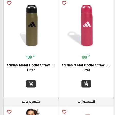
favorite_border
favorite_border
₪
₪
100
100
adidas Metal Bottle Straw 0.6
adidas Metal Bottle Straw 0.6
Liter
Liter
add_shopping_cart
add_shopping_cart
اكسسوارات
ملابس رجاليه
favorite_border
favorite_border