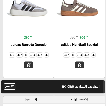
₪
₪
₪
230
330
300
adidas Barreda Decode
adidas Handball Spezial
39.3
38.7
38
37.3
36.7
36
38.7
38
37.3
36.7
36
add_shopping_cart
add_shopping_cart
العلامة التجارية adidas
130 منتج
اكسسوارات
اكسسوارات