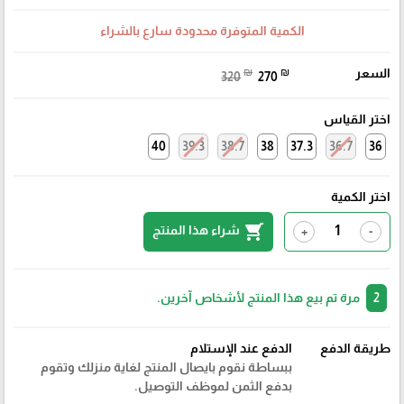
الكمية المتوفرة محدودة سارع بالشراء
السعر
₪
₪
320
270
اختر القياس
40
39.3
38.7
38
37.3
36.7
36
اختر الكمية
shopping_cart
شراء هذا المنتج
+
-
2
مرة تم بيع هذا المنتج لأشخاص آخرين.
طريقة الدفع
الدفع عند الإستلام
ببساطة نقوم بايصال المنتج لغاية منزلك وتقوم
بدفع الثمن لموظف التوصيل.