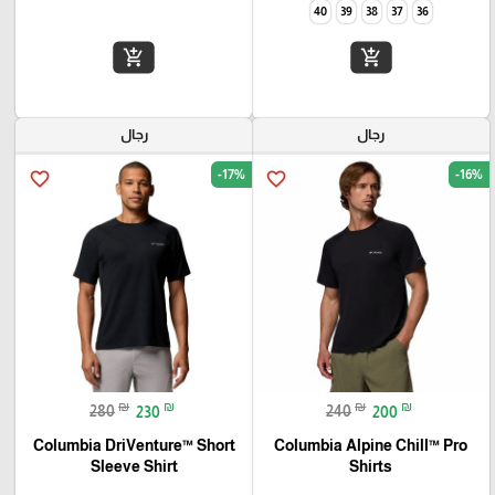
40
39
38
37
36
add_shopping_cart
add_shopping_cart
رجال
رجال
-17%
-16%
favorite_border
favorite_border
₪
₪
₪
₪
280
230
240
200
Columbia DriVenture™ Short
Columbia Alpine Chill™ Pro
Sleeve Shirt
Shirts