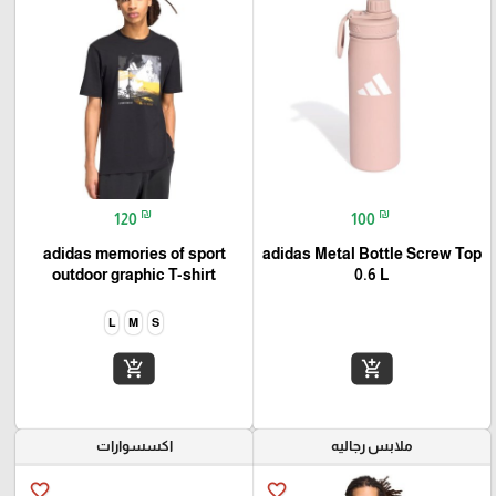
₪
₪
120
100
adidas memories of sport
adidas Metal Bottle Screw Top
outdoor graphic T-shirt
0.6 L
L
M
S
add_shopping_cart
add_shopping_cart
ملابس رجاليه
اكسسوارات
favorite_border
favorite_border