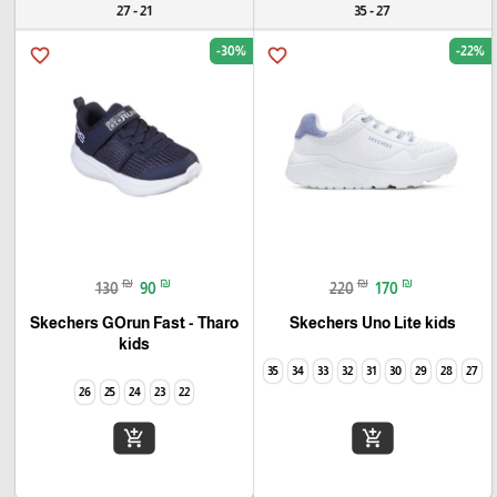
21 - 27
27 - 35
-30%
-22%
favorite_border
favorite_border
₪
₪
₪
₪
130
90
220
170
Skechers GOrun Fast - Tharo
Skechers Uno Lite kids
kids
35
34
33
32
31
30
29
28
27
26
25
24
23
22
add_shopping_cart
add_shopping_cart