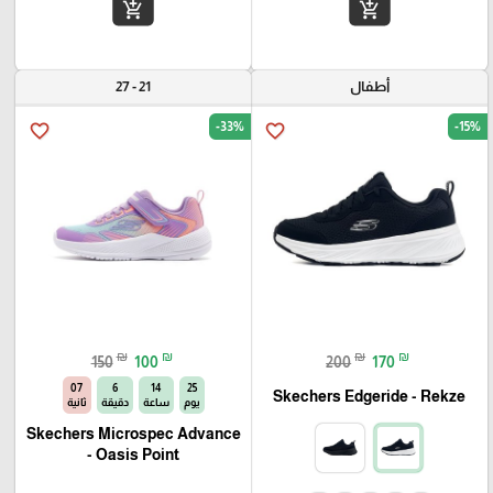
add_shopping_cart
add_shopping_cart
أطفال
21 - 27
-33%
-15%
favorite_border
favorite_border
₪
₪
₪
₪
150
100
200
170
06
6
14
25
Skechers Edgeride - Rekze‏
يوم
ساعة
دقيقة
ثانية
Skechers Microspec Advance
- Oasis Point