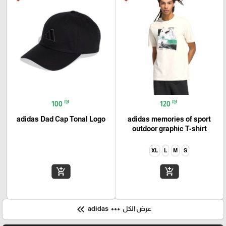
₪
₪
100
120
adidas Dad Cap Tonal Logo
adidas memories of sport
outdoor graphic T-shirt
XL
L
M
S
add_shopping_cart
add_shopping_cart
keyboard_double_arrow_left
more_horiz
عرض الكل
adidas