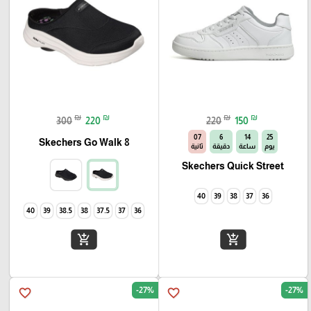
₪
₪
₪
₪
300
220
220
150
06
6
14
25
Skechers Go Walk 8
يوم
ساعة
دقيقة
ثانية
Skechers Quick Street
40
39
38
37
36
40
39
38.5
38
37.5
37
36
add_shopping_cart
add_shopping_cart
-27%
-27%
favorite_border
favorite_border