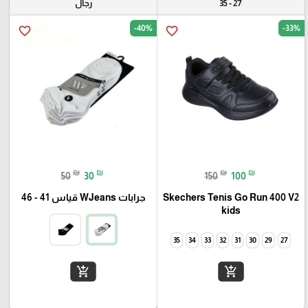
27 - 35
رجال
-40%
-33%
favorite_border
favorite_border
₪
₪
₪
₪
50
30
150
100
Skechers Tenis Go Run 400 V2
جرابات WJeans قياس 41 - 46
kids
35
34
33
32
31
30
29
27
add_shopping_cart
add_shopping_cart