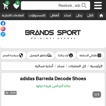
0
0
search
shopping_cart
favorite
home
الكل
رجال
نساء
أطفال
اكسسوارات
العلامات التجارية
security
commute
emoji_emotions
ballot
طلباتي السابقة
آراء زبائننا
مناطق التوصيل
سياسة المتجر
الرئيسية
كل المنتجات
نساء
أحذيه نسائيه
adidas Barreda Decode Shoes
حذاء أديداس باريدا ديكود
1 / 5