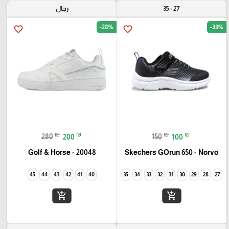
27 - 35
رجال
-28%
-33%
favorite_border
favorite_border
₪
₪
₪
₪
280
200
150
100
Golf & Horse - 20048
Skechers GOrun 650 - Norvo
45
44
43
42
41
40
35
34
33
32
31
30
29
28
27
add_shopping_cart
add_shopping_cart