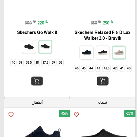
₪
₪
₪
₪
300
220
350
250
Skechers Go Walk 8
Skechers Relaxed Fit: D'Lux
Walker 2.0 - Bravik
40
39
38.5
38
37.5
37
36
46
45
44
43
42.5
42
41
40
add_shopping_cart
add_shopping_cart
نساء
أطفال
-15%
-27%
favorite_border
favorite_border