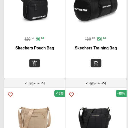
₪
₪
₪
₪
120
90
180
150
Skechers Pouch Bag
Skechers Training Bag
add_shopping_cart
add_shopping_cart
اكسسوارات
اكسسوارات
-18%
-18%
favorite_border
favorite_border