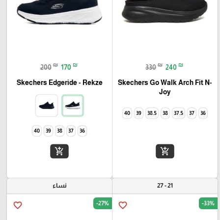
₪
₪
₪
₪
200
170
330
240
Skechers Go Walk Arch Fit N-
Skechers Edgeride - Rekze‏
Joy
40
39
38.5
38
37.5
37
36
40
39
38
37
36
add_shopping_cart
add_shopping_cart
21 - 27
نساء
-27%
-33%
favorite_border
favorite_border