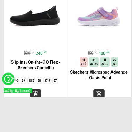
₪
₪
₪
₪
330
240
150
100
10
31
11
25
Slip-ins: On-the-GO Flex -
يوم
ساعة
دقيقة
ثانية
Camellia‏ Skechers
Skechers Microspec Advance
- Oasis Point
40
39
38.5
38
37.5
37
add_shopping_cart
add_shopping_cart
رجال
رجال
-20%
-24%
favorite_border
favorite_border