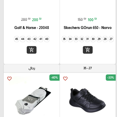
₪
₪
₪
₪
280
200
150
100
Golf & Horse - 20048
Skechers GOrun 650 - Norvo
45
44
43
42
41
40
35
34
33
32
31
30
29
28
27
add_shopping_cart
add_shopping_cart
27 - 35
رجال
-40%
-33%
favorite_border
favorite_border