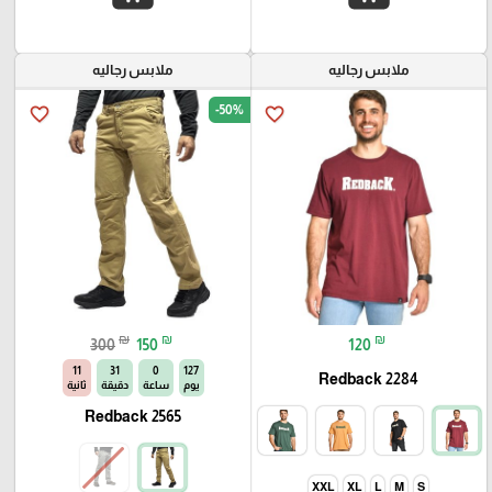
ملابس رجاليه
ملابس رجاليه
-50%
favorite_border
favorite_border
₪
₪
₪
300
150
120
10
31
0
127
Redback 2284
يوم
ساعة
دقيقة
ثانية
Redback 2565
XXL
XL
L
M
S