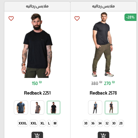
ملابس رجاليه
ملابس رجاليه
-28%
favorite_border
favorite_border
₪
₪
₪
150
380
270
Redback 2251
Redback 2578
XXXL
XXL
XL
L
M
38
36
34
32
30
28
add_shopping_cart
add_shopping_cart