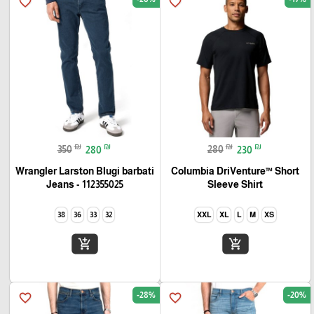
favorite_border
favorite_border
₪
₪
₪
₪
350
280
280
230
Wrangler Larston Blugi barbati
Columbia DriVenture™ Short
Jeans - 112355025
Sleeve Shirt
38
36
33
32
XXL
XL
L
M
XS
add_shopping_cart
add_shopping_cart
-28%
-20%
favorite_border
favorite_border