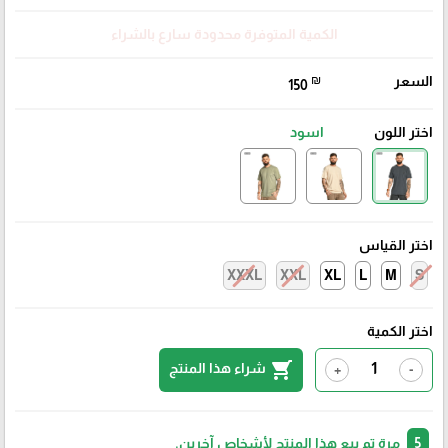
الكمية المتوفرة محدودة سارع بالشراء
السعر
₪
150
اختر اللون
اسود
اختر القياس
XXXL
XXL
XL
L
M
S
اختر الكمية
shopping_cart
شراء هذا المنتج
+
-
5
مرة تم بيع هذا المنتج لأشخاص آخرين.