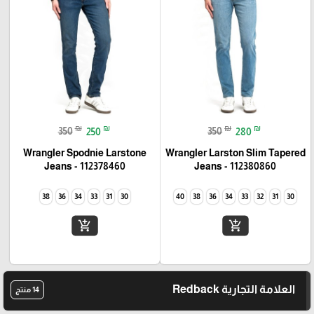
₪
₪
₪
₪
350
250
350
280
Wrangler Spodnie Larstone
Wrangler Larston Slim Tapered
Jeans - 112378460
Jeans - 112380860
38
36
34
33
31
30
40
38
36
34
33
32
31
30
add_shopping_cart
add_shopping_cart
العلامة التجارية Redback
14 منتج