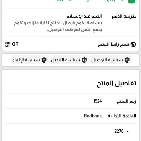
طريقة الدفع
الدفع عند الإستلام
ببساطة نقوم بايصال المنتج لغاية منزلك وتقوم
بدفع الثمن لموظف التوصيل.
qr_code
public
نسخ رابط المنتج
QR
policy
policy
policy
سياسة التوصيل
سياسة التبديل
سياسة الإلغاء
تفاصيل المنتج
رقم المنتج
1524
العلامة التجارية
Redback
2276