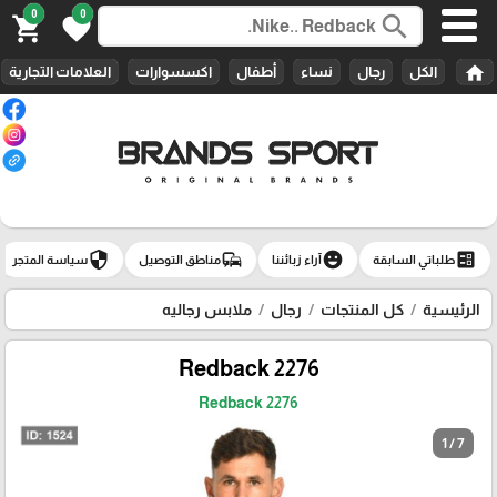
0
0
search
shopping_cart
favorite
home
الكل
رجال
نساء
أطفال
اكسسوارات
العلامات التجارية
security
commute
emoji_emotions
ballot
طلباتي السابقة
آراء زبائننا
مناطق التوصيل
سياسة المتجر
الرئيسية
كل المنتجات
رجال
ملابس رجاليه
Redback 2276
Redback 2276
1 / 7