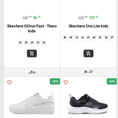
₪
₪
₪
₪
130
90
220
170
Skechers GOrun Fast - Tharo
Skechers Uno Lite kids
kids
35
34
33
32
31
30
29
28
27
26
25
24
23
22
add_shopping_cart
add_shopping_cart
27 - 35
رجال
-28%
-33%
favorite_border
favorite_border