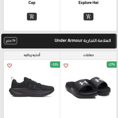
Cap
Explore Hat
add_shopping_cart
add_shopping_cart
العلامة التجارية Under Armour
79 منتج
حفايات
أحذيه رجاليه
-33%
-27%
favorite_border
favorite_border