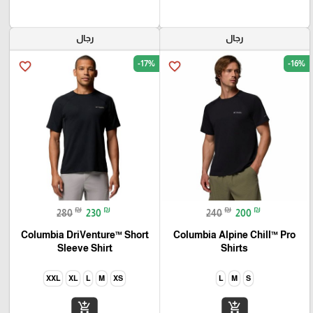
رجال
رجال
-17%
-16%
favorite_border
favorite_border
₪
₪
₪
₪
280
230
240
200
Columbia DriVenture™ Short
Columbia Alpine Chill™ Pro
Sleeve Shirt
Shirts
XXL
XL
L
M
XS
L
M
S
add_shopping_cart
add_shopping_cart