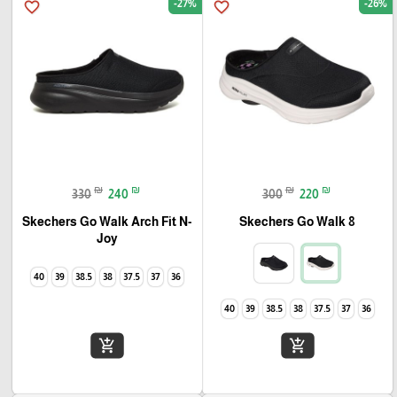
-27%
-26%
favorite_border
favorite_border
₪
₪
₪
₪
330
240
300
220
Skechers Go Walk Arch Fit N-
Skechers Go Walk 8
Joy
40
39
38.5
38
37.5
37
36
40
39
38.5
38
37.5
37
36
add_shopping_cart
add_shopping_cart