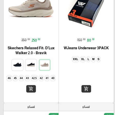
₪
₪
₪
₪
350
250
150
80
Skechers Relaxed Fit: D'Lux
WJeans Underwear 3PACK
Walker 2.0 - Bravik
XXL
XL
L
M
S
46
45
44
43
42.5
42
41
40
add_shopping_cart
add_shopping_cart
نساء
نساء