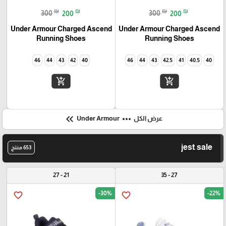
₪
₪
₪
₪
300
200
300
200
Under Armour Charged Ascend
Under Armour Charged Ascend
Running Shoes
Running Shoes
46
44
43
42
40
46
44
43
42.5
41
40.5
40
add_shopping_cart
add_shopping_cart
keyboard_double_arrow_left
more_horiz
عرض الكل
Under Armour
jest sale
653 منتج
21 - 27
27 - 35
-30%
-22%
favorite_border
favorite_border