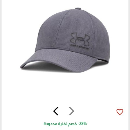
arrow_back_ios
arrow_forward_ios
favorite_border
-28%
خصم لفترة محدودة