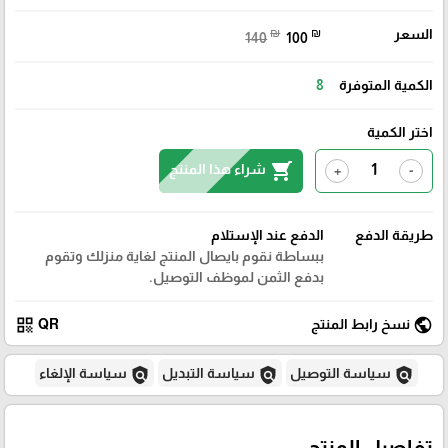
السعر
₪
₪
140
100
الكمية المتوفرة
8
اختر الكمية
shopping_cart
شراء هذا المنتج
+
-
طريقة الدفع
الدفع عند الإستلام
ببساطة نقوم بايصال المنتج لغاية منزلك وتقوم
بدفع الثمن لموظف التوصيل.
qr_code
public
نسخ رابط المنتج
QR
policy
policy
policy
سياسة التوصيل
سياسة التبديل
سياسة الإلغاء
تفاصيل المنتج