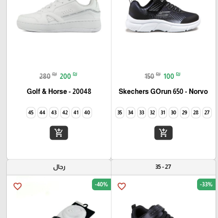
₪
₪
₪
₪
280
200
150
100
Golf & Horse - 20048
Skechers GOrun 650 - Norvo
45
44
43
42
41
40
35
34
33
32
31
30
29
28
27
add_shopping_cart
add_shopping_cart
27 - 35
رجال
-40%
-33%
favorite_border
favorite_border