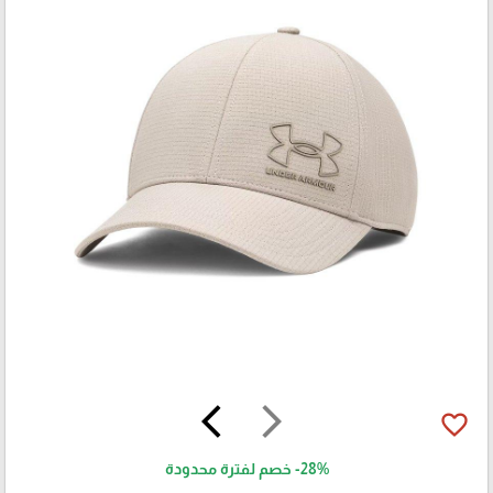
arrow_back_ios
arrow_forward_ios
favorite_border
-28%
خصم لفترة محدودة