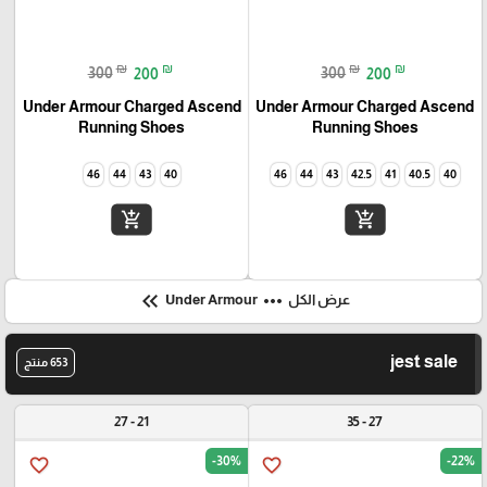
₪
₪
₪
₪
300
200
300
200
Under Armour Charged Ascend
Under Armour Charged Ascend
Running Shoes
Running Shoes
46
44
43
40
46
44
43
42.5
41
40.5
40
add_shopping_cart
add_shopping_cart
keyboard_double_arrow_left
more_horiz
عرض الكل
Under Armour
jest sale
653 منتج
21 - 27
27 - 35
-30%
-22%
favorite_border
favorite_border