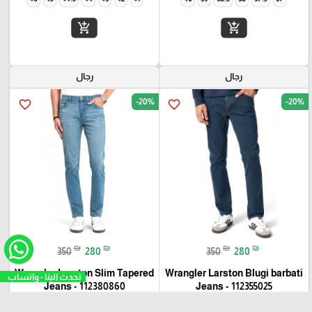
add_shopping_cart
add_shopping_cart
رجال
رجال
-20%
-20%
favorite_border
favorite_border
₪
₪
₪
₪
350
280
350
280
Wrangler Larston Slim Tapered
Wrangler Larston Blugi barbati
تحدث الينا -
Jeans - 112380860
Jeans - 112355025