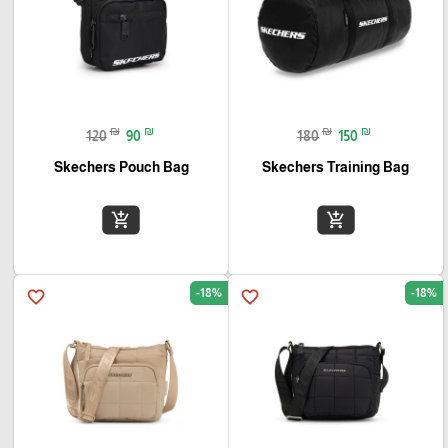
₪
₪
₪
₪
120
90
180
150
Skechers Pouch Bag
Skechers Training Bag
add_shopping_cart
add_shopping_cart
-18%
-18%
favorite_border
favorite_border