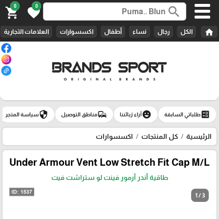
0
0
search
shopping_cart
favorite
home
الكل
رجال
نساء
أطفال
اكسسوارات
العلامات التجارية
security
commute
emoji_emotions
ballot
طلباتي السابقة
آراء زبائننا
مناطق التوصيل
سياسة المتجر
الرئيسية
كل المنتجات
اكسسوارات
Under Armour Vent Low Stretch Fit Cap M/L
طاقية أندر آرمور فينت لو ستراشت فيت
1 / 3