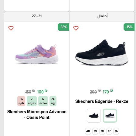
أطفال
21 - 27
-33%
-15%
favorite_border
favorite_border
₪
₪
₪
₪
150
100
200
170
35
2
6
24
Skechers Edgeride - Rekze‏
يوم
ساعة
دقيقة
ثانية
Skechers Microspec Advance
- Oasis Point
40
39
38
37
36