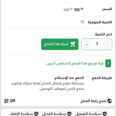
السعر
₪
₪
140
100
الكمية المتوفرة
13
اختر الكمية
shopping_cart
شراء هذا المنتج
+
-
1
مرة تم بيع هذا المنتج لأشخاص آخرين.
طريقة الدفع
الدفع عند الإستلام
ببساطة نقوم بايصال المنتج لغاية منزلك وتقوم
بدفع الثمن لموظف التوصيل.
qr_code
public
نسخ رابط المنتج
QR
policy
policy
policy
سياسة التوصيل
سياسة التبديل
سياسة الإلغاء