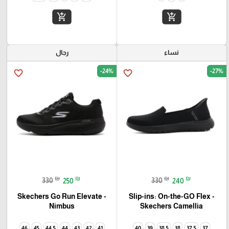
add_shopping_cart
add_shopping_cart
نساء
رجال
-24%
-27%
favorite_border
favorite_border
₪
₪
₪
₪
330
250
330
240
Skechers Go Run Elevate -
Slip-ins: On-the-GO Flex -
Camellia‏ Skechers
Nimbus
46
45
44.5
44
43
42
41
40
39
38.5
38
37.5
37