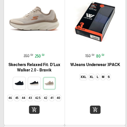
₪
₪
₪
₪
350
250
150
80
Skechers Relaxed Fit: D'Lux
WJeans Underwear 3PACK
Walker 2.0 - Bravik
XXL
XL
L
M
S
46
45
44
43
42.5
42
41
40
add_shopping_cart
add_shopping_cart