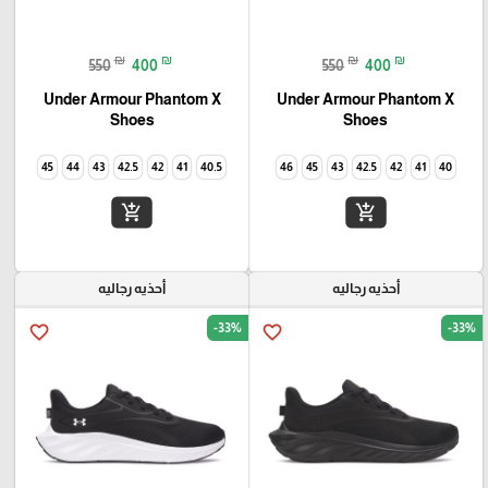
₪
₪
₪
₪
550
400
550
400
Under Armour Phantom X
Under Armour Phantom X
Shoes
Shoes
45
44
43
42.5
42
41
40.5
46
45
43
42.5
42
41
40
add_shopping_cart
add_shopping_cart
أحذيه رجاليه
أحذيه رجاليه
-33%
-33%
favorite_border
favorite_border