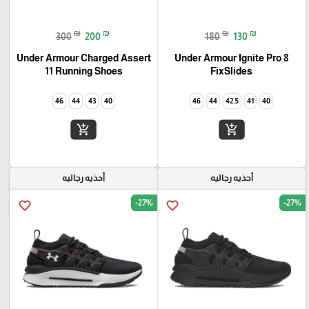
₪
₪
₪
₪
300
200
180
130
Under Armour Charged Assert
Under Armour Ignite Pro 8
11 Running Shoes
FixSlides
46
44
43
40
46
44
42.5
41
40
add_shopping_cart
add_shopping_cart
أحذيه رجاليه
أحذيه رجاليه
-27%
-27%
favorite_border
favorite_border