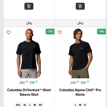
add_shopping_cart
add_shopping_cart
رجال
رجال
-17%
-16%
favorite_border
favorite_border
₪
₪
₪
₪
280
230
240
200
Columbia DriVenture™ Short
Columbia Alpine Chill™ Pro
Sleeve Shirt
Shirts
XXL
XL
L
M
XS
L
M
S