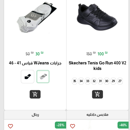
₪
₪
₪
₪
50
30
150
100
Skechers Tenis Go Run 400 V2
جرابات WJeans قياس 41 - 46
kids
35
34
33
32
31
30
29
27
add_shopping_cart
add_shopping_cart
ملابس داخليه
رجال
-28%
-46%
favorite_border
favorite_border