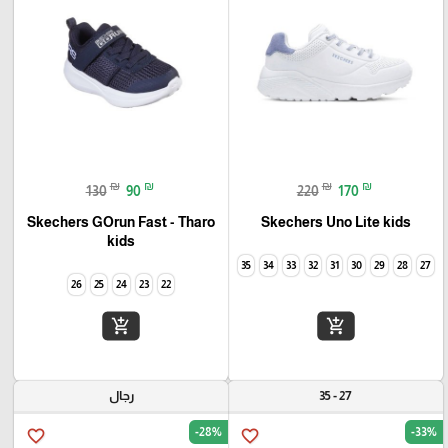
₪
₪
₪
₪
130
90
220
170
Skechers GOrun Fast - Tharo
Skechers Uno Lite kids
kids
35
34
33
32
31
30
29
28
27
26
25
24
23
22
add_shopping_cart
add_shopping_cart
27 - 35
رجال
-28%
-33%
favorite_border
favorite_border