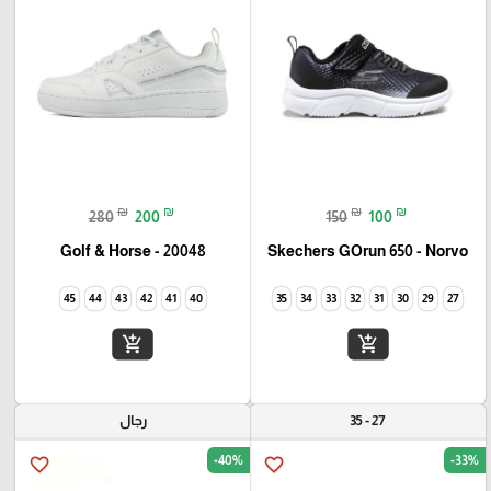
₪
₪
₪
₪
280
200
150
100
Golf & Horse - 20048
Skechers GOrun 650 - Norvo
45
44
43
42
41
40
35
34
33
32
31
30
29
27
add_shopping_cart
add_shopping_cart
27 - 35
رجال
-40%
-33%
favorite_border
favorite_border