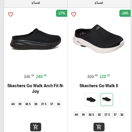
نساء
نساء
-27%
-26%
favorite_border
favorite_border
₪
₪
₪
₪
330
240
300
220
Skechers Go Walk Arch Fit N-
Skechers Go Walk 8
Joy
40
39
38.5
38
37.5
37
36
40
39
38.5
38
37.5
37
36
add_shopping_cart
add_shopping_cart