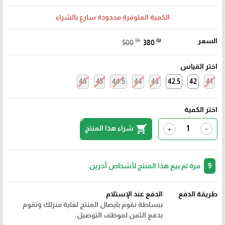
الكمية المتوفرة محدودة سارع بالشراء
السعر
₪
₪
500
380
اختر القياس
46
45
44.5
44
43
42.5
42
41
اختر الكمية
shopping_cart
شراء هذا المنتج
+
-
9
مرة تم بيع هذا المنتج لأشخاص آخرين.
طريقة الدفع
الدفع عند الإستلام
ببساطة نقوم بايصال المنتج لغاية منزلك وتقوم
بدفع الثمن لموظف التوصيل.