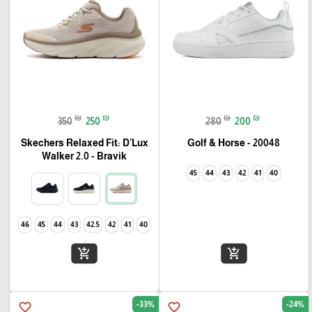
₪
₪
₪
₪
350
250
280
200
Skechers Relaxed Fit: D'Lux
Golf & Horse - 20048
Walker 2.0 - Bravik
45
44
43
42
41
40
46
45
44
43
42.5
42
41
40
add_shopping_cart
add_shopping_cart
-33%
-24%
favorite_border
favorite_border