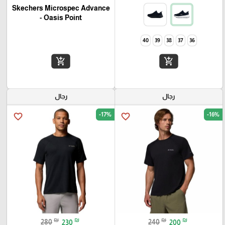
Skechers Microspec Advance
- Oasis Point
40
39
38
37
36
add_shopping_cart
add_shopping_cart
رجال
رجال
-17%
-16%
favorite_border
favorite_border
₪
₪
₪
₪
280
230
240
200