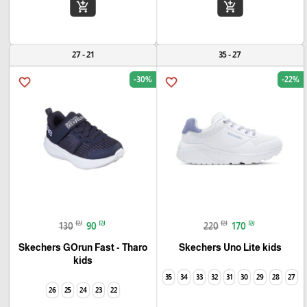
add_shopping_cart
add_shopping_cart
21 - 27
27 - 35
-30%
-22%
favorite_border
favorite_border
₪
₪
₪
₪
130
90
220
170
Skechers GOrun Fast - Tharo
Skechers Uno Lite kids
kids
35
34
33
32
31
30
29
28
27
26
25
24
23
22