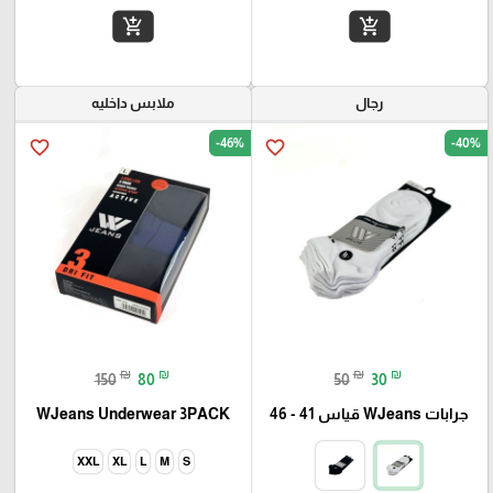
add_shopping_cart
add_shopping_cart
رجال
ملابس داخليه
-46%
-40%
favorite_border
favorite_border
₪
₪
₪
₪
150
80
50
30
جرابات WJeans قياس 41 - 46
WJeans Underwear 3PACK
XXL
XL
L
M
S