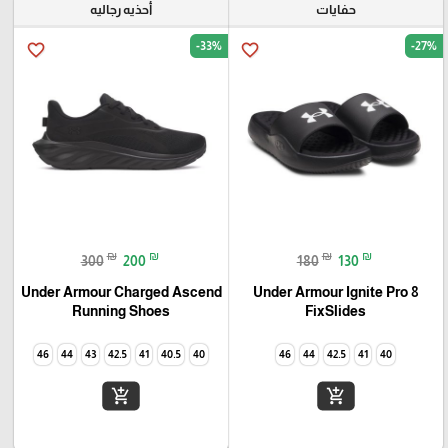
حفايات
أحذيه رجاليه
-33%
-27%
favorite_border
favorite_border
₪
₪
₪
₪
300
200
180
130
Under Armour Charged Ascend
Under Armour Ignite Pro 8
Running Shoes
FixSlides
46
44
43
42.5
41
40.5
40
46
44
42.5
41
40
add_shopping_cart
add_shopping_cart