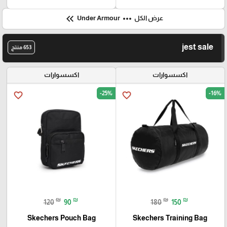
keyboard_double_arrow_left
more_horiz
عرض الكل
Under Armour
jest sale
653 منتج
اكسسوارات
اكسسوارات
-25%
-16%
favorite_border
favorite_border
₪
₪
₪
₪
120
90
180
150
Skechers Pouch Bag
Skechers Training Bag