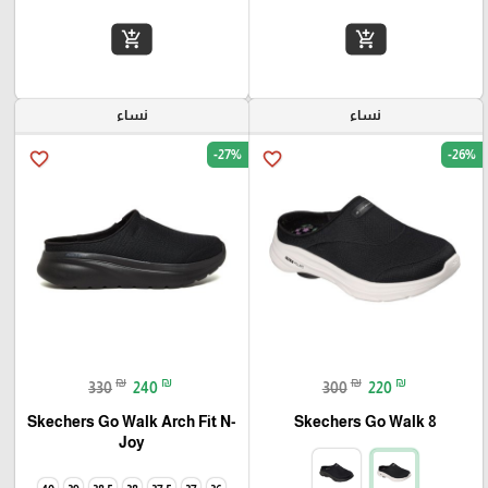
add_shopping_cart
add_shopping_cart
نساء
نساء
-27%
-26%
favorite_border
favorite_border
₪
₪
₪
₪
330
240
300
220
Skechers Go Walk Arch Fit N-
Skechers Go Walk 8
Joy