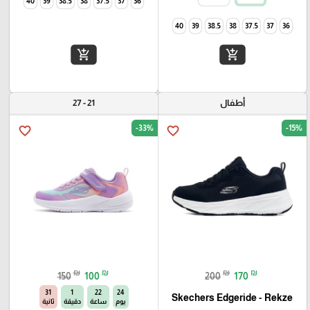
40
39
38.5
38
37.5
37
36
40
39
38.5
38
37.5
37
36
add_shopping_cart
add_shopping_cart
أطفال
21 - 27
-33%
-15%
favorite_border
favorite_border
₪
₪
₪
₪
150
100
200
170
30
1
22
24
Skechers Edgeride - Rekze‏
يوم
ساعة
دقيقة
ثانية