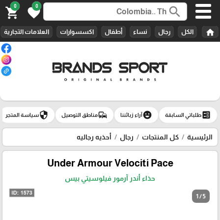
0
0
search
shopping_cart
favorite
home
الكل
رجال
نساء
أطفال
اكسسوارات
العلامات التجارية
security
commute
emoji_emotions
ballot
طلباتي السابقة
آراء زبائننا
مناطق التوصيل
سياسة المتجر
الرئيسية
كل المنتجات
رجال
أحذيه رجاليه
Under Armour Velociti Pace
حذاء أندر آرمور فيلوسيتي بيس
1 / 5