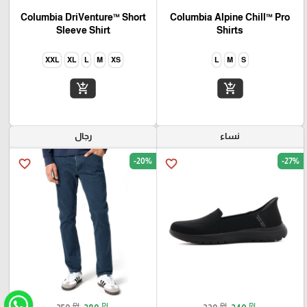
Columbia DriVenture™ Short
Columbia Alpine Chill™ Pro
Sleeve Shirt
Shirts
XXL
XL
L
M
XS
L
M
S
add_shopping_cart
add_shopping_cart
نساء
رجال
-20%
-27%
favorite_border
favorite_border
₪
₪
₪
₪