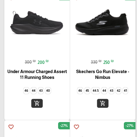
₪
₪
₪
₪
300
200
330
250
Under Armour Charged Assert
Skechers Go Run Elevate -
11 Running Shoes
Nimbus
46
44
43
40
46
45
44.5
44
43
42
41
add_shopping_cart
add_shopping_cart
-27%
-27%
favorite_border
favorite_border