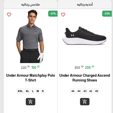
أحذيه رجاليه
ملابس رجاليه
-31%
-33%
favorite_border
favorite_border
₪
₪
₪
₪
220
150
300
200
Under Armour Matchplay Polo
Under Armour Charged Ascend
T-Shirt
Running Shoes
XXL
XL
L
M
S
46
44
43
42
40
add_shopping_cart
add_shopping_cart