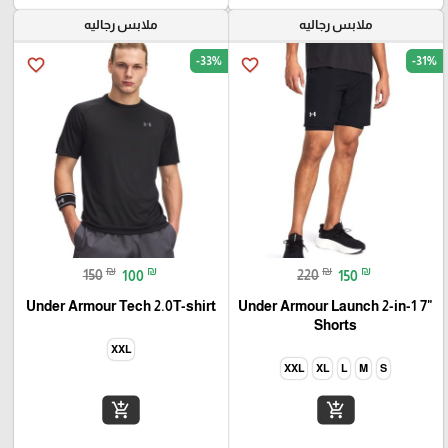
ملابس رجاليه
ملابس رجاليه
-33%
-31%
favorite_border
favorite_border
₪
₪
₪
₪
150
100
220
150
Under Armour Tech 2.0T-shirt
Under Armour Launch 2-in-1 7"
Shorts
XXL
XXL
XL
L
M
S
add_shopping_cart
add_shopping_cart