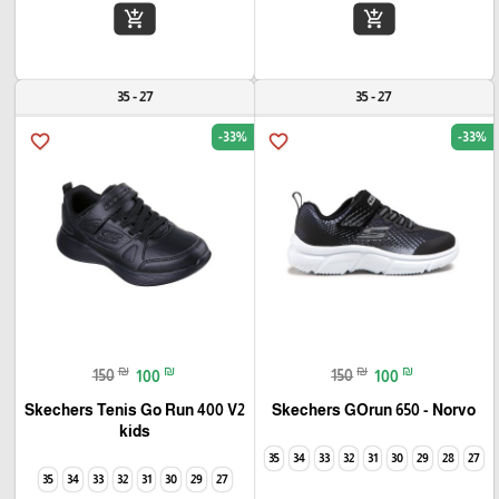
add_shopping_cart
add_shopping_cart
27 - 35
27 - 35
-33%
-33%
favorite_border
favorite_border
₪
₪
₪
₪
150
100
150
100
Skechers Tenis Go Run 400 V2
Skechers GOrun 650 - Norvo
kids
35
34
33
32
31
30
29
28
27
35
34
33
32
31
30
29
27