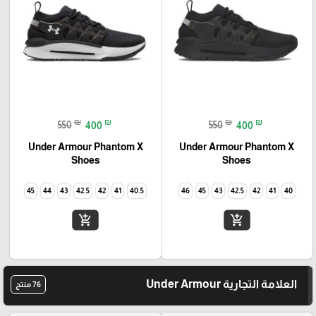
₪
₪
₪
₪
550
400
550
400
Under Armour Phantom X
Under Armour Phantom X
Shoes
Shoes
45
44
43
42.5
42
41
40.5
46
45
43
42.5
42
41
40
add_shopping_cart
add_shopping_cart
العلامة التجارية Under Armour
76 منتج