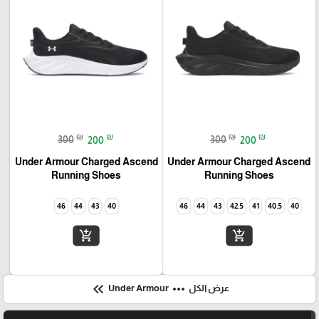
₪
₪
₪
₪
300
200
300
200
Under Armour Charged Ascend
Under Armour Charged Ascend
Running Shoes
Running Shoes
46
44
43
40
46
44
43
42.5
41
40.5
40
add_shopping_cart
add_shopping_cart
keyboard_double_arrow_left
more_horiz
عرض الكل
Under Armour