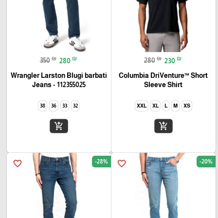
₪
₪
₪
₪
350
280
280
230
Wrangler Larston Blugi barbati
Columbia DriVenture™ Short
Jeans - 112355025
Sleeve Shirt
38
36
33
32
XXL
XL
L
M
XS
add_shopping_cart
add_shopping_cart
-28%
-20%
favorite_border
favorite_border