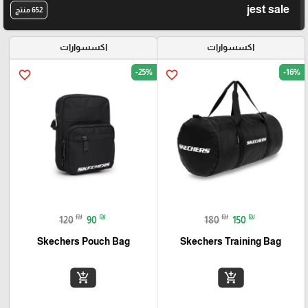
jest sale
652 منتج
اكسسوارات
اكسسوارات
-25%
-16%
favorite_border
favorite_border
₪
₪
₪
₪
120
90
180
150
Skechers Pouch Bag
Skechers Training Bag
add_shopping_cart
add_shopping_cart