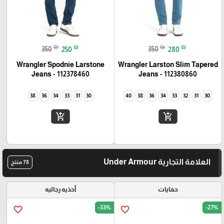
₪
₪
₪
₪
350
250
350
280
Wrangler Spodnie Larstone
Wrangler Larston Slim Tapered
Jeans - 112378460
Jeans - 112380860
38
36
34
33
31
30
40
38
36
34
33
32
31
30
add_shopping_cart
add_shopping_cart
العلامة التجارية Under Armour
78 منتج
حفايات
أحذيه رجاليه
-33%
-27%
favorite_border
favorite_border