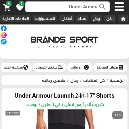
0
0
search
shopping_cart
favorite
home
الكل
رجال
نساء
أطفال
اكسسوارات
العلامات التجارية
security
commute
emoji_emotions
ballot
طلباتي السابقة
آراء زبائننا
مناطق التوصيل
سياسة المتجر
الرئيسية
كل المنتجات
رجال
ملابس رجاليه
Under Armour Launch 2-in-1 7" Shorts
شورت أندر آرمور لانش 2 في 1 بطول 7 بوصات
1 / 6