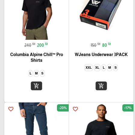
₪
₪
₪
₪
240
200
150
80
Columbia Alpine Chill™ Pro
WJeans Underwear 3PACK
Shirts
XXL
XL
L
M
S
L
M
S
add_shopping_cart
add_shopping_cart
-20%
-17%
favorite_border
favorite_border