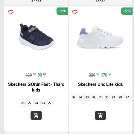
21 - 27
27 - 35
-30%
-22%
favorite_border
favorite_border
₪
₪
₪
₪
130
90
220
170
Skechers GOrun Fast - Tharo
Skechers Uno Lite kids
kids
35
34
33
32
31
30
29
28
27
26
25
24
23
22
add_shopping_cart
add_shopping_cart