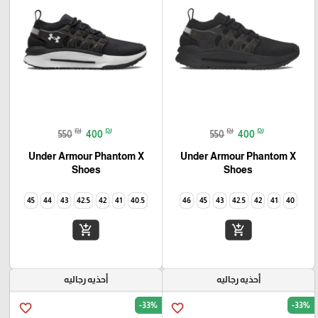
₪
₪
₪
₪
550
400
550
400
Under Armour Phantom X
Under Armour Phantom X
Shoes
Shoes
45
44
43
42.5
42
41
40.5
46
45
43
42.5
42
41
40
add_shopping_cart
add_shopping_cart
أحذيه رجاليه
أحذيه رجاليه
-33%
-33%
favorite_border
favorite_border