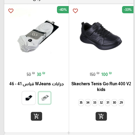
-40%
-33%
favorite_border
favorite_border
₪
₪
₪
₪
50
30
150
100
Skechers Tenis Go Run 400 V2
جرابات WJeans قياس 41 - 46
kids
35
34
33
32
31
30
29
add_shopping_cart
add_shopping_cart