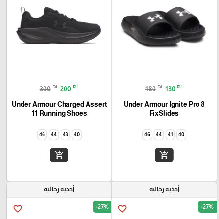
₪
₪
₪
₪
300
200
180
130
Under Armour Charged Assert
Under Armour Ignite Pro 8
11 Running Shoes
FixSlides
46
44
43
40
46
44
41
40
add_shopping_cart
add_shopping_cart
أحذيه رجاليه
أحذيه رجاليه
-27%
-27%
favorite_border
favorite_border