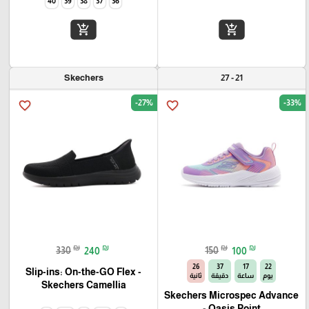
40
39
38
37
36
add_shopping_cart
add_shopping_cart
Skechers
21 - 27
-27%
-33%
favorite_border
favorite_border
₪
₪
₪
₪
330
240
150
100
25
37
17
22
Slip-ins: On-the-GO Flex -
يوم
ساعة
دقيقة
ثانية
Camellia‏ Skechers
Skechers Microspec Advance
- Oasis Point