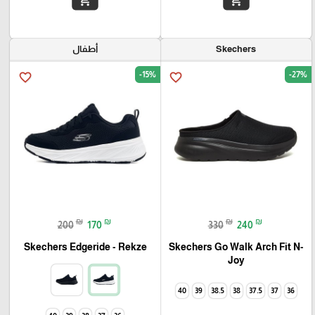
Skechers
أطفال
-15%
-27%
favorite_border
favorite_border
₪
₪
₪
₪
200
170
330
240
Skechers Go Walk Arch Fit N-
Skechers Edgeride - Rekze‏
Joy
40
39
38.5
38
37.5
37
36