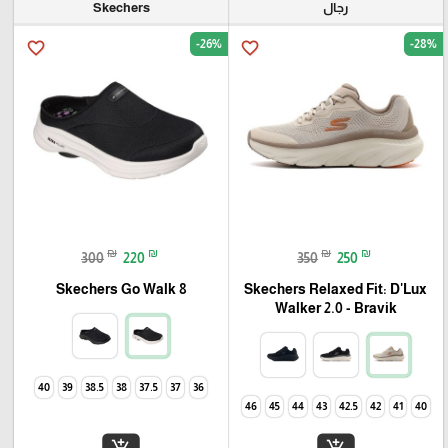
رجال
Skechers
-26%
-28%
favorite_border
favorite_border
₪
₪
₪
₪
300
220
350
250
Skechers Go Walk 8
Skechers Relaxed Fit: D'Lux
Walker 2.0 - Bravik
40
39
38.5
38
37.5
37
36
46
45
44
43
42.5
42
41
40
add_shopping_cart
add_shopping_cart