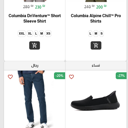
₪
₪
₪
₪
280
230
240
200
Columbia DriVenture™ Short
Columbia Alpine Chill™ Pro
Sleeve Shirt
Shirts
XXL
XL
L
M
XS
L
M
S
add_shopping_cart
add_shopping_cart
نساء
رجال
-20%
-27%
favorite_border
favorite_border