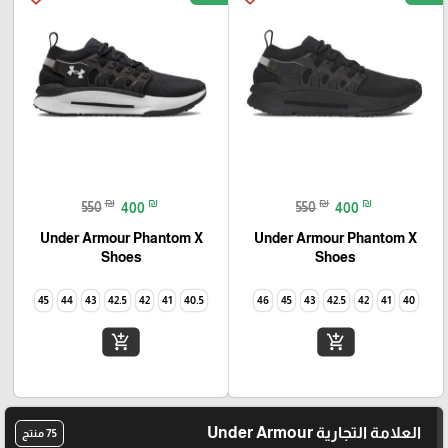
₪
₪
₪
₪
550
400
550
400
Under Armour Phantom X
Under Armour Phantom X
Shoes
Shoes
45
44
43
42.5
42
41
40.5
46
45
43
42.5
42
41
40
add_shopping_cart
add_shopping_cart
العلامة التجارية Under Armour
75 منتج