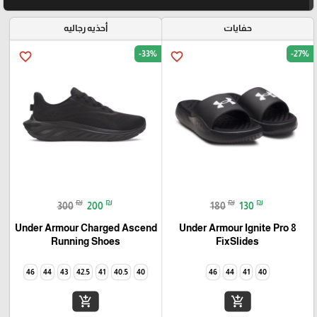
حفايات
أحذيه رجاليه
-33%
-27%
favorite_border
favorite_border
₪
₪
₪
₪
300
200
180
130
Under Armour Charged Ascend
Under Armour Ignite Pro 8
Running Shoes
FixSlides
46
44
43
42.5
41
40.5
40
46
44
41
40
add_shopping_cart
add_shopping_cart