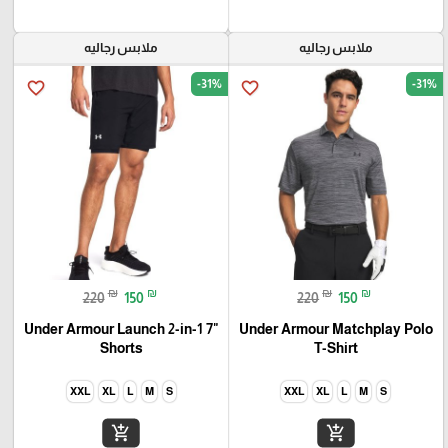
ملابس رجاليه
ملابس رجاليه
-31%
-31%
favorite_border
favorite_border
₪
₪
₪
₪
220
150
220
150
Under Armour Launch 2-in-1 7"
Under Armour Matchplay Polo
Shorts
T-Shirt
XXL
XL
L
M
S
XXL
XL
L
M
S
add_shopping_cart
add_shopping_cart