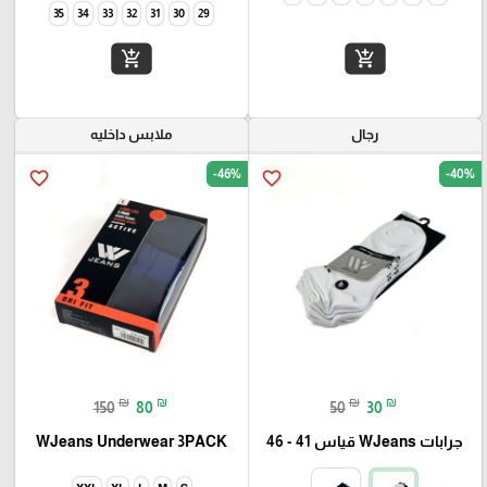
35
34
33
32
31
30
29
add_shopping_cart
add_shopping_cart
رجال
ملابس داخليه
-46%
-40%
favorite_border
favorite_border
₪
₪
₪
₪
150
80
50
30
جرابات WJeans قياس 41 - 46
WJeans Underwear 3PACK