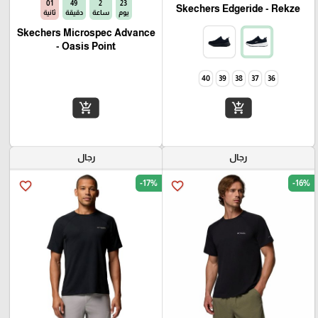
00
49
2
23
Skechers Edgeride - Rekze‏
يوم
ساعة
دقيقة
ثانية
Skechers Microspec Advance
- Oasis Point
40
39
38
37
36
add_shopping_cart
add_shopping_cart
رجال
رجال
-17%
-16%
favorite_border
favorite_border