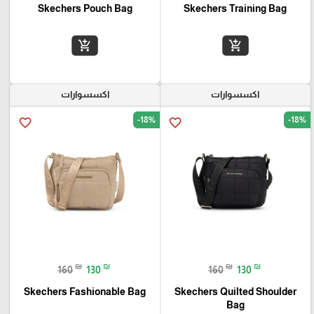
Skechers Pouch Bag
Skechers Training Bag
add_shopping_cart
add_shopping_cart
اكسسوارات
اكسسوارات
-18%
-18%
favorite_border
favorite_border
₪
₪
₪
₪
160
130
160
130
Skechers Fashionable Bag
Skechers Quilted Shoulder
Bag