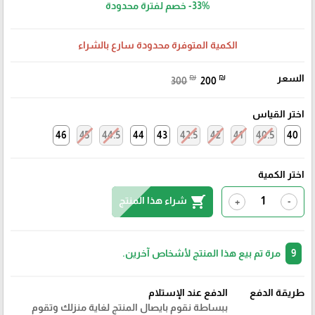
-33%
خصم لفترة محدودة
الكمية المتوفرة محدودة سارع بالشراء
السعر
₪
₪
300
200
اختر القياس
46
45
44.5
44
43
42.5
42
41
40.5
40
اختر الكمية
shopping_cart
شراء هذا المنتج
+
-
9
مرة تم بيع هذا المنتج لأشخاص آخرين.
طريقة الدفع
الدفع عند الإستلام
ببساطة نقوم بايصال المنتج لغاية منزلك وتقوم