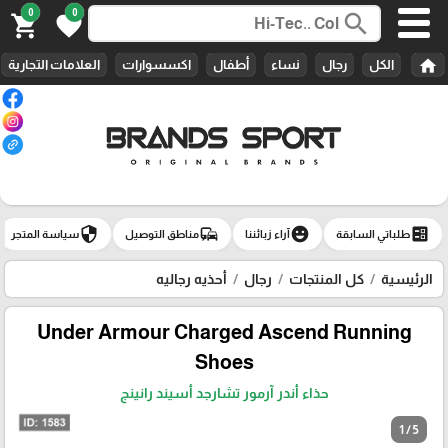
0
0
search
shopping_cart
favorite
home
الكل
رجال
نساء
أطفال
اكسسوارات
العلامات التجارية
security
commute
emoji_emotions
ballot
طلباتي السابقة
آراء زبائننا
مناطق التوصيل
سياسة المتجر
الرئيسية
كل المنتجات
رجال
أحذيه رجاليه
Under Armour Charged Ascend Running
Shoes
حذاء أندر آرمور تشارجد أسيند رانينج
1 / 5