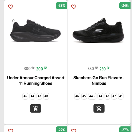
-33%
-24%
favorite_border
favorite_border
₪
₪
₪
₪
300
200
330
250
Under Armour Charged Assert
Skechers Go Run Elevate -
11 Running Shoes
Nimbus
46
44
43
40
46
45
44.5
44
43
42
41
add_shopping_cart
add_shopping_cart
-27%
-27%
favorite_border
favorite_border