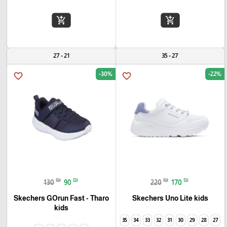
add_shopping_cart
add_shopping_cart
21 - 27
27 - 35
-30%
-22%
favorite_border
favorite_border
₪
₪
₪
₪
130
90
220
170
Skechers GOrun Fast - Tharo
Skechers Uno Lite kids
kids
35
34
33
32
31
30
29
28
27