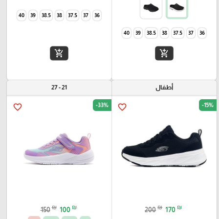
40
39
38.5
38
37.5
37
36
40
39
38.5
38
37.5
37
36
add_shopping_cart
add_shopping_cart
أطفال
21 - 27
-33%
-15%
favorite_border
favorite_border
₪
₪
₪
₪
150
100
200
170