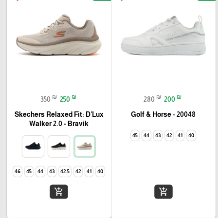
₪
₪
₪
₪
350
250
280
200
Skechers Relaxed Fit: D'Lux
Golf & Horse - 20048
Walker 2.0 - Bravik
45
44
43
42
41
40
46
45
44
43
42.5
42
41
40
add_shopping_cart
add_shopping_cart