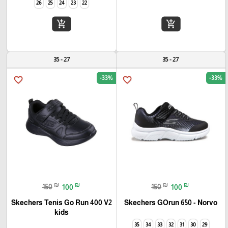
26
25
24
23
22
add_shopping_cart
add_shopping_cart
27 - 35
27 - 35
-33%
-33%
favorite_border
favorite_border
₪
₪
₪
₪
150
100
150
100
Skechers Tenis Go Run 400 V2
Skechers GOrun 650 - Norvo
kids
35
34
33
32
31
30
29