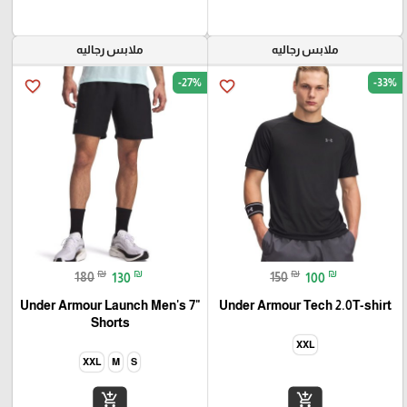
ملابس رجاليه
ملابس رجاليه
-27%
-33%
favorite_border
favorite_border
₪
₪
₪
₪
180
130
150
100
Under Armour Launch Men's 7"
Under Armour Tech 2.0T-shirt
Shorts
XXL
XXL
M
S
add_shopping_cart
add_shopping_cart