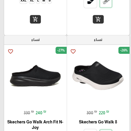
XXL
XL
L
M
S
add_shopping_cart
add_shopping_cart
نساء
نساء
-27%
-26%
favorite_border
favorite_border
₪
₪
₪
₪
330
240
300
220
Skechers Go Walk Arch Fit N-
Skechers Go Walk 8
Joy