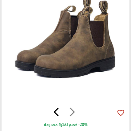
arrow_back_ios
arrow_forward_ios
favorite_border
-20%
خصم لفترة محدودة