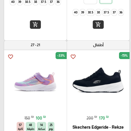
40
39
38.5
38
37.5
37
36
40
39
38.5
38
37.5
37
36
add_shopping_cart
add_shopping_cart
أطفال
21 - 27
-33%
-15%
favorite_border
favorite_border
₪
₪
₪
₪
150
100
200
170
56
48
14
25
Skechers Edgeride - Rekze‏
يوم
ساعة
دقيقة
ثانية