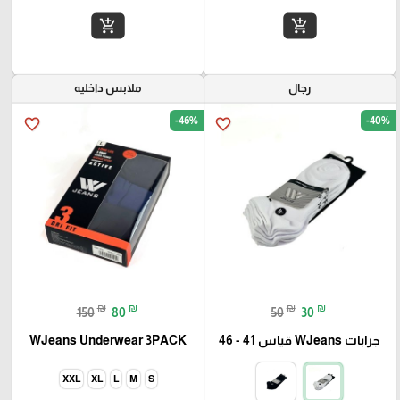
add_shopping_cart
add_shopping_cart
رجال
ملابس داخليه
-46%
-40%
favorite_border
favorite_border
₪
₪
₪
₪
150
80
50
30
جرابات WJeans قياس 41 - 46
WJeans Underwear 3PACK
XXL
XL
L
M
S