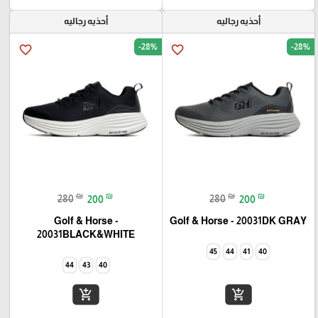
أحذيه رجاليه
أحذيه رجاليه
-28%
-28%
favorite_border
favorite_border
₪
₪
₪
₪
280
200
280
200
Golf & Horse -
Golf & Horse - 20031DK GRAY
20031BLACK&WHITE
45
44
41
40
44
43
40
add_shopping_cart
add_shopping_cart