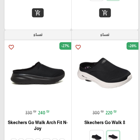
add_shopping_cart
add_shopping_cart
نساء
نساء
-27%
-26%
favorite_border
favorite_border
₪
₪
₪
₪
330
240
300
220
Skechers Go Walk Arch Fit N-
Skechers Go Walk 8
Joy