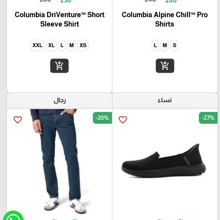
Columbia DriVenture™ Short
Columbia Alpine Chill™ Pro
Sleeve Shirt
Shirts
XXL
XL
L
M
XS
L
M
S
add_shopping_cart
add_shopping_cart
نساء
رجال
-20%
-27%
favorite_border
favorite_border