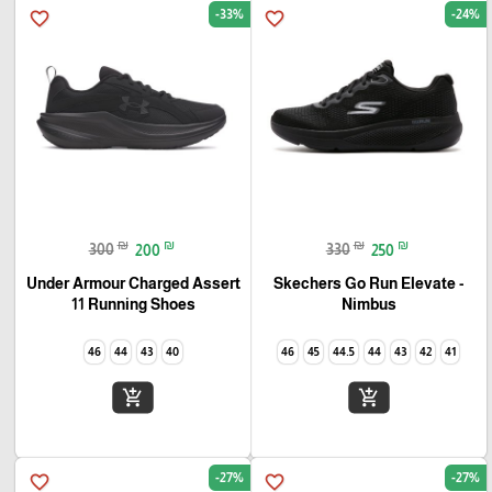
-33%
-24%
favorite_border
favorite_border
₪
₪
₪
₪
300
200
330
250
Under Armour Charged Assert
Skechers Go Run Elevate -
11 Running Shoes
Nimbus
46
44
43
40
46
45
44.5
44
43
42
41
add_shopping_cart
add_shopping_cart
-27%
-27%
favorite_border
favorite_border