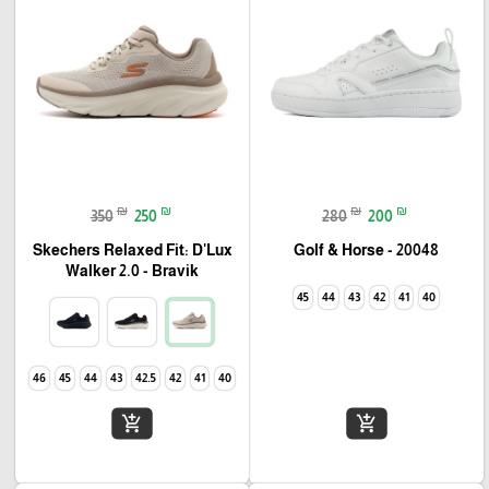
₪
₪
₪
₪
350
250
280
200
Skechers Relaxed Fit: D'Lux
Golf & Horse - 20048
Walker 2.0 - Bravik
45
44
43
42
41
40
46
45
44
43
42.5
42
41
40
add_shopping_cart
add_shopping_cart