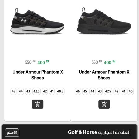
₪
₪
₪
₪
550
400
550
400
Under Armour Phantom X
Under Armour Phantom X
Shoes
Shoes
45
44
43
42.5
42
41
40.5
46
45
44
43
42.5
42
41
40
add_shopping_cart
add_shopping_cart
العلامة التجارية Golf & Horse
51 منتج