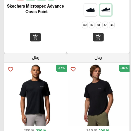
Skechers Microspec Advance
- Oasis Point
40
39
38
37
36
add_shopping_cart
add_shopping_cart
رجال
رجال
-17%
-16%
favorite_border
favorite_border
₪
₪
₪
₪
280
230
240
200