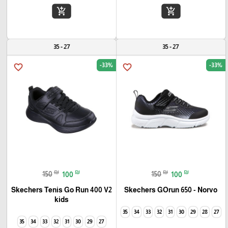
add_shopping_cart
add_shopping_cart
27 - 35
27 - 35
-33%
-33%
favorite_border
favorite_border
₪
₪
₪
₪
150
100
150
100
Skechers Tenis Go Run 400 V2
Skechers GOrun 650 - Norvo
kids
35
34
33
32
31
30
29
28
27
35
34
33
32
31
30
29
27