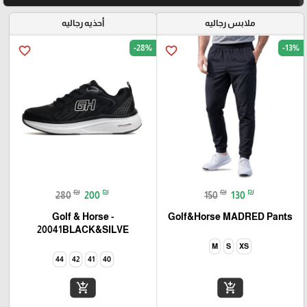
ملابس رجاليه
أحذيه رجاليه
-28%
-13%
favorite_border
favorite_border
₪
₪
₪
₪
280
200
150
130
Golf & Horse -
Golf&Horse MADRED Pants
20041BLACK&SILVE
M
S
XS
44
42
41
40
add_shopping_cart
add_shopping_cart