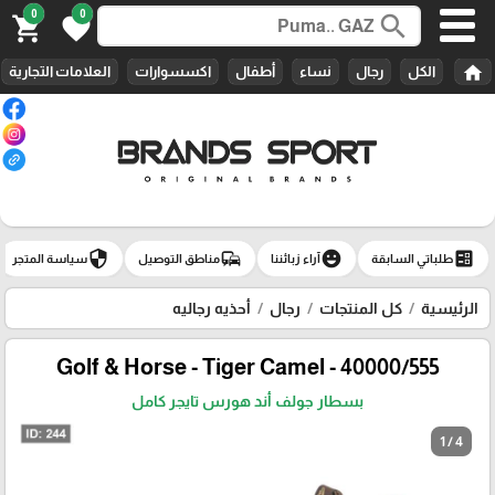
0
0
search
shopping_cart
favorite
home
الكل
رجال
نساء
أطفال
اكسسوارات
العلامات التجارية
security
commute
emoji_emotions
ballot
طلباتي السابقة
آراء زبائننا
مناطق التوصيل
سياسة المتجر
الرئيسية
كل المنتجات
رجال
أحذيه رجاليه
Golf & Horse - Tiger Camel - 40000/555
بسطار جولف أند هورس تايجر كامل
1 / 4