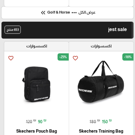
keyboard_double_arrow_left
more_horiz
عرض الكل
Golf & Horse
jest sale
653 منتج
اكسسوارات
اكسسوارات
-25%
-16%
favorite_border
favorite_border
₪
₪
₪
₪
120
90
180
150
Skechers Pouch Bag
Skechers Training Bag