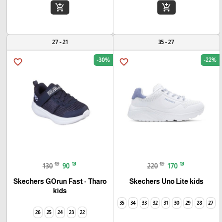
add_shopping_cart
add_shopping_cart
21 - 27
27 - 35
-30%
-22%
favorite_border
favorite_border
₪
₪
₪
₪
130
90
220
170
Skechers GOrun Fast - Tharo
Skechers Uno Lite kids
kids
35
34
33
32
31
30
29
28
27
26
25
24
23
22