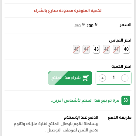
الكمية المتوفرة محدودة سارع بالشراء
السعر
₪
₪
250
200
اختر القياس
45
44
43
42
41
40
اختر الكمية
shopping_cart
شراء هذا المنتج
+
-
53
مرة تم بيع هذا المنتج لأشخاص آخرين.
طريقة الدفع
الدفع عند الإستلام
ببساطة نقوم بايصال المنتج لغاية منزلك وتقوم
بدفع الثمن لموظف التوصيل.