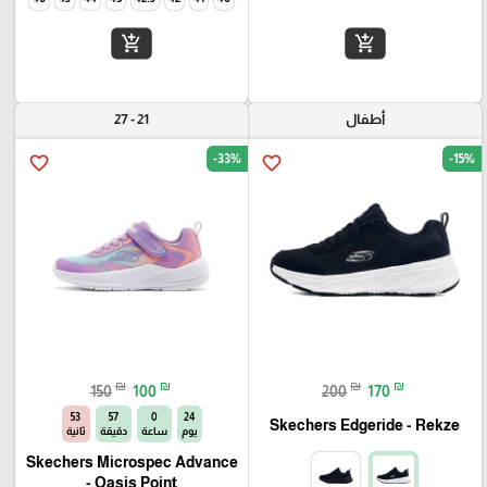
add_shopping_cart
add_shopping_cart
أطفال
21 - 27
-33%
-15%
favorite_border
favorite_border
₪
₪
₪
₪
150
100
200
170
52
57
0
24
Skechers Edgeride - Rekze‏
يوم
ساعة
دقيقة
ثانية
Skechers Microspec Advance
- Oasis Point