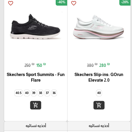
-40%
-26%
favorite_border
favorite_border
₪
₪
₪
₪
250
150
380
280
Skechers Sport Summits - Fun
Skechers Slip-ins: GOrun
Elevate 2.0
Flare‏
40.5
40
39
38
37
36
40
add_shopping_cart
add_shopping_cart
أحذيه نسائيه
أحذيه نسائيه