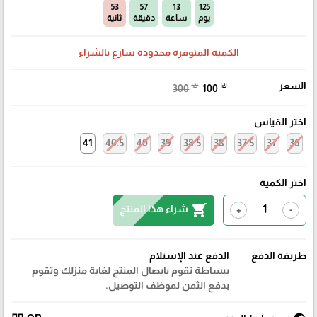
52
57
13
125
يوم
ساعة
دقيقة
ثانية
الكمية المتوفرة محدودة سارع بالشراء
السعر
₪
₪
300
100
اختر القياس
41
40.5
40
39
38.5
38
37.5
37
36
اختر الكمية
shopping_cart
شراء هذا المنتج
+
-
طريقة الدفع
الدفع عند الإستلام
ببساطة نقوم بايصال المنتج لغاية منزلك وتقوم
بدفع الثمن لموظف التوصيل.