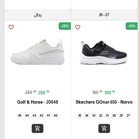
27 - 35
رجال
-28%
-33%
favorite_border
favorite_border
₪
₪
₪
₪
280
200
150
100
Golf & Horse - 20048
Skechers GOrun 650 - Norvo
45
44
43
42
41
40
35
34
33
32
31
30
29
27
add_shopping_cart
add_shopping_cart