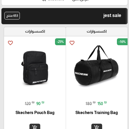
jest sale
653 منتج
اكسسوارات
اكسسوارات
-25%
-16%
favorite_border
favorite_border
₪
₪
₪
₪
120
90
180
150
Skechers Pouch Bag
Skechers Training Bag
add_shopping_cart
add_shopping_cart