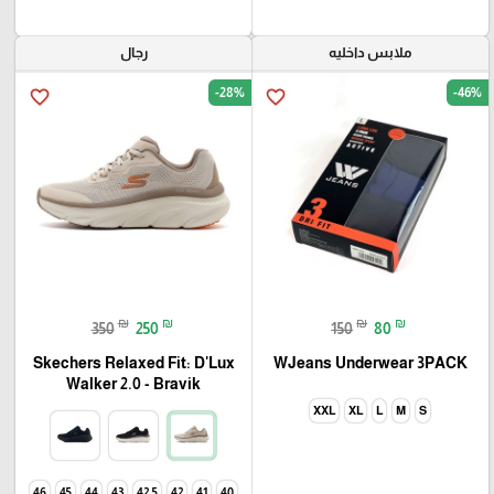
ملابس داخليه
رجال
-28%
-46%
favorite_border
favorite_border
₪
₪
₪
₪
350
250
150
80
Skechers Relaxed Fit: D'Lux
WJeans Underwear 3PACK
Walker 2.0 - Bravik
XXL
XL
L
M
S
46
45
44
43
42.5
42
41
40