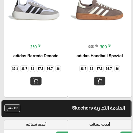
₪
₪
₪
230
330
300
adidas Barreda Decode
adidas Handball Spezial
39.3
38.7
38
37.3
36.7
36
38.7
38
37.3
36.7
36
add_shopping_cart
add_shopping_cart
العلامة التجارية Skechers
193 منتج
أحذيه نسائيه
أحذيه نسائيه