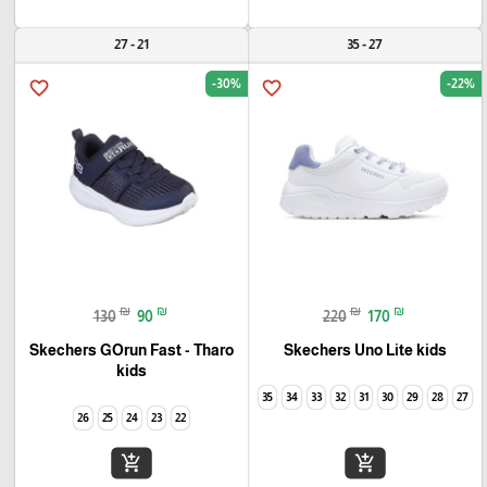
21 - 27
27 - 35
-30%
-22%
favorite_border
favorite_border
₪
₪
₪
₪
130
90
220
170
Skechers GOrun Fast - Tharo
Skechers Uno Lite kids
kids
35
34
33
32
31
30
29
28
27
26
25
24
23
22
add_shopping_cart
add_shopping_cart