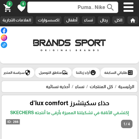
0
0
search
shopping_cart
favorite
home
الكل
رجال
نساء
أطفال
اكسسوارات
العلامات التجارية
security
commute
emoji_emotions
ballot
طلباتي السابقة
آراء زبائننا
مناطق التوصيل
سياسة المتجر
الرئيسية
كل المنتجات
نساء
أحذيه نسائيه
حذاء سكيتشرز d'lux comfort
إكتشفي الأناقة في تشكيلتنا المميزة بأرقى ما أنتجته SKECHERS
1 / 4