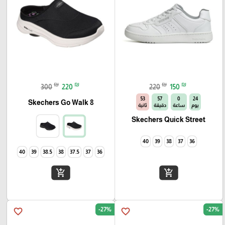
₪
₪
₪
₪
300
220
220
150
52
57
0
24
Skechers Go Walk 8
يوم
ساعة
دقيقة
ثانية
Skechers Quick Street
40
39
38
37
36
40
39
38.5
38
37.5
37
36
add_shopping_cart
add_shopping_cart
-27%
-27%
favorite_border
favorite_border