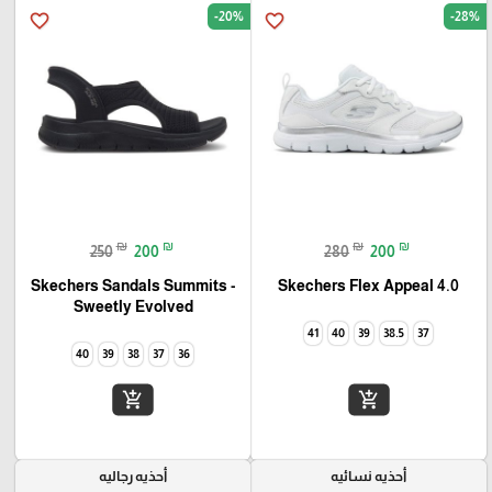
-20%
-28%
favorite_border
favorite_border
₪
₪
₪
₪
250
200
280
200
Skechers Flex Appeal 4.0‏
Skechers Sandals Summits -
Sweetly Evolved‏
41
40
39
38.5
37
40
39
38
37
36
add_shopping_cart
add_shopping_cart
أحذيه نسائيه
أحذيه رجاليه