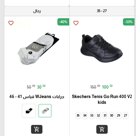
27 - 35
رجال
-40%
-33%
favorite_border
favorite_border
₪
₪
₪
₪
50
30
150
100
Skechers Tenis Go Run 400 V2
جرابات WJeans قياس 41 - 46
kids
35
34
33
32
31
30
29
27
add_shopping_cart
add_shopping_cart