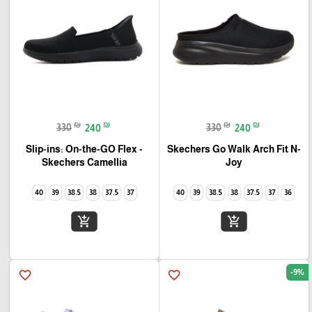
₪
₪
₪
₪
330
240
330
240
Slip-ins: On-the-GO Flex -
Skechers Go Walk Arch Fit N-
Joy
Camellia‏ Skechers
40
39
38.5
38
37.5
37
40
39
38.5
38
37.5
37
36
add_shopping_cart
add_shopping_cart
-9%
favorite_border
favorite_border