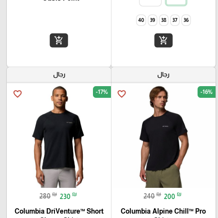
40
39
38
37
36
add_shopping_cart
add_shopping_cart
رجال
رجال
-17%
-16%
favorite_border
favorite_border
₪
₪
₪
₪
280
230
240
200
Columbia DriVenture™ Short
Columbia Alpine Chill™ Pro