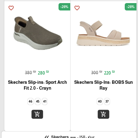
-26%
-26%
favorite_border
favorite_border
₪
₪
₪
₪
380
280
300
220
Skechers Slip-ins: Sport Arch
Skechers Slip-Ins: BOBS Sun
Fit 2.0 - Crayn
Ray
46
45
41
40
37
add_shopping_cart
add_shopping_cart
keyboard_double_arrow_left
more_horiz
عرض الكل
Skechers