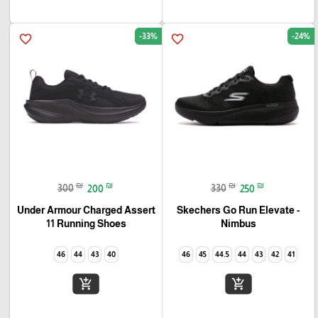
-33%
-24%
favorite_border
favorite_border
₪
₪
₪
₪
300
200
330
250
Under Armour Charged Assert
Skechers Go Run Elevate -
11 Running Shoes
Nimbus
46
44
43
40
46
45
44.5
44
43
42
41
add_shopping_cart
add_shopping_cart