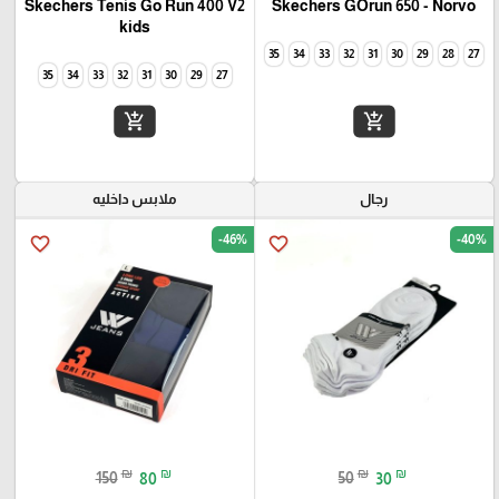
Skechers Tenis Go Run 400 V2
Skechers GOrun 650 - Norvo
kids
35
34
33
32
31
30
29
28
27
35
34
33
32
31
30
29
27
add_shopping_cart
add_shopping_cart
رجال
ملابس داخليه
-46%
-40%
favorite_border
favorite_border
₪
₪
₪
₪
150
80
50
30