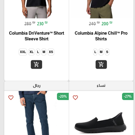
₪
₪
₪
₪
280
230
240
200
Columbia DriVenture™ Short
Columbia Alpine Chill™ Pro
Sleeve Shirt
Shirts
XXL
XL
L
M
XS
L
M
S
add_shopping_cart
add_shopping_cart
نساء
رجال
-20%
-27%
favorite_border
favorite_border