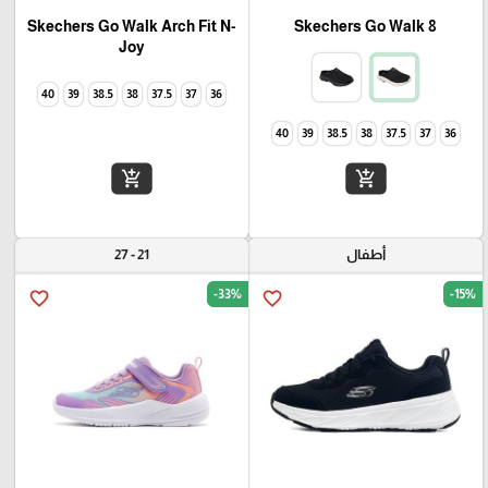
Skechers Go Walk Arch Fit N-
Skechers Go Walk 8
Joy
40
39
38.5
38
37.5
37
36
40
39
38.5
38
37.5
37
36
add_shopping_cart
add_shopping_cart
أطفال
21 - 27
-33%
-15%
favorite_border
favorite_border