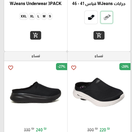
جرابات WJeans قياس 41 - 46
WJeans Underwear 3PACK
XXL
XL
L
M
S
add_shopping_cart
add_shopping_cart
نساء
نساء
-27%
-26%
favorite_border
favorite_border
₪
₪
₪
₪
330
240
300
220