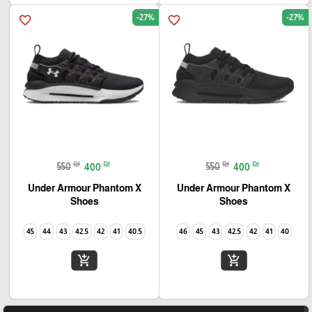
-27%
-27%
favorite_border
favorite_border
₪
₪
₪
₪
550
400
550
400
Under Armour Phantom X
Under Armour Phantom X
Shoes
Shoes
45
44
43
42.5
42
41
40.5
46
45
43
42.5
42
41
40
add_shopping_cart
add_shopping_cart