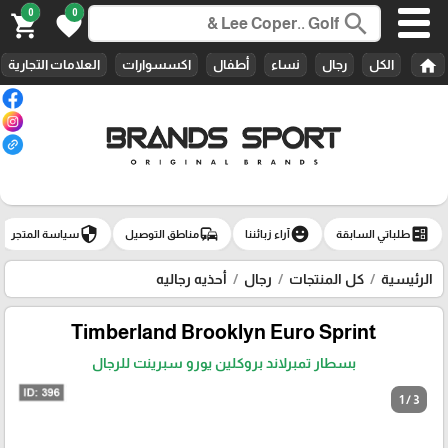
0
0
search
shopping_cart
favorite
home
الكل
رجال
نساء
أطفال
اكسسوارات
العلامات التجارية
security
commute
emoji_emotions
ballot
طلباتي السابقة
آراء زبائننا
مناطق التوصيل
سياسة المتجر
الرئيسية
كل المنتجات
رجال
أحذيه رجاليه
Timberland Brooklyn Euro Sprint
بسطار تمبرلاند بروكلين يورو سبرينت للرجال
1 / 3