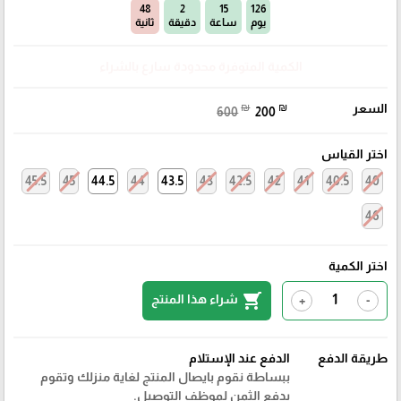
47
2
15
126
يوم
ساعة
دقيقة
ثانية
الكمية المتوفرة محدودة سارع بالشراء
السعر
₪
₪
600
200
اختر القياس
45.5
45
44.5
44
43.5
43
42.5
42
41
40.5
40
46
اختر الكمية
shopping_cart
شراء هذا المنتج
+
-
طريقة الدفع
الدفع عند الإستلام
ببساطة نقوم بايصال المنتج لغاية منزلك وتقوم
بدفع الثمن لموظف التوصيل.