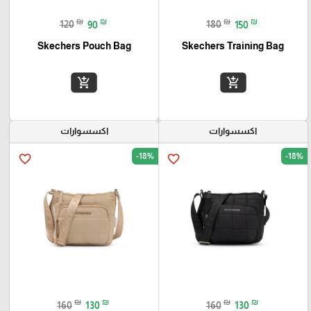
₪
₪
₪
₪
120
90
180
150
Skechers Pouch Bag
Skechers Training Bag
add_shopping_cart
add_shopping_cart
اكسسوارات
اكسسوارات
-18%
-18%
favorite_border
favorite_border
₪
₪
₪
₪
160
130
160
130