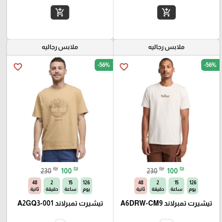
add_shopping_cart
add_shopping_cart
ملابس رجاليه
ملابس رجاليه
-56%
-56%
favorite_border
favorite_border
₪
₪
₪
₪
230
100
230
100
47
2
15
126
47
2
15
126
يوم
ساعة
دقيقة
ثانية
يوم
ساعة
دقيقة
ثانية
تيشيرت تمبرلاند A6DRW-CM9
تيشيرت تمبرلاند A2GQ3-001