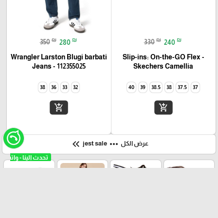
₪
₪
₪
₪
350
280
330
240
Wrangler Larston Blugi barbati
Slip-ins: On-the-GO Flex -
Camellia‏ Skechers
Jeans - 112355025
38
36
33
32
40
39
38.5
38
37.5
37
add_shopping_cart
add_shopping_cart
keyboard_double_arrow_left
more_horiz
عرض الكل
jest sale
رجال
نساء
أطفال
اكسسوارات