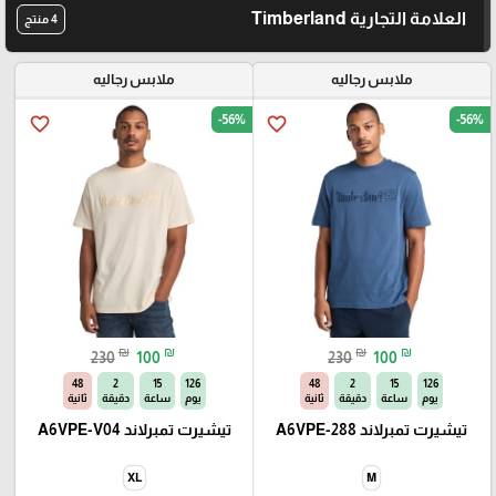
العلامة التجارية Timberland
4 منتج
ملابس رجاليه
ملابس رجاليه
-56%
-56%
favorite_border
favorite_border
₪
₪
₪
₪
230
100
230
100
47
2
15
126
47
2
15
126
يوم
ساعة
دقيقة
ثانية
يوم
ساعة
دقيقة
ثانية
تيشيرت تمبرلاند A6VPE-288
تيشيرت تمبرلاند A6VPE-V04
XL
M