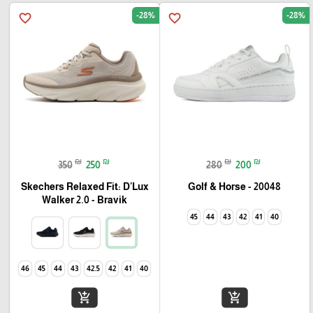
-28%
-28%
favorite_border
favorite_border
₪
₪
₪
₪
350
250
280
200
Skechers Relaxed Fit: D'Lux
Golf & Horse - 20048
Walker 2.0 - Bravik
45
44
43
42
41
40
46
45
44
43
42.5
42
41
40
add_shopping_cart
add_shopping_cart