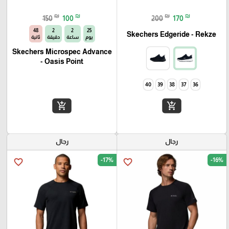
₪
₪
₪
₪
150
100
200
170
47
2
2
25
Skechers Edgeride - Rekze‏
يوم
ساعة
دقيقة
ثانية
Skechers Microspec Advance
- Oasis Point
40
39
38
37
36
add_shopping_cart
add_shopping_cart
رجال
رجال
-17%
-16%
favorite_border
favorite_border