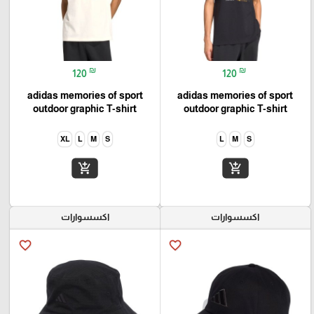
₪
₪
120
120
adidas memories of sport
adidas memories of sport
outdoor graphic T-shirt
outdoor graphic T-shirt
XL
L
M
S
L
M
S
add_shopping_cart
add_shopping_cart
اكسسوارات
اكسسوارات
favorite_border
favorite_border