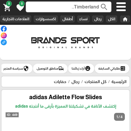
0
0
search
shopping_cart
favorite
home
الكل
رجال
نساء
أطفال
اكسسوارات
العلامات التجارية
security
commute
emoji_emotions
ballot
طلباتي السابقة
آراء زبائننا
مناطق التوصيل
سياسة المتجر
الرئيسية
كل المنتجات
رجال
حفايات
adidas Adilette Flow Slides
إكتشف الأناقة في تشكيلتنا المميزة بأرقى ما أنتجته adidas
1 / 4