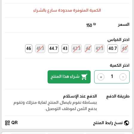
الكمية المتوفرة محدودة سارع بالشراء
السعر
₪
150
اختر القياس
46
45.3
44.7
43
42.3
42
41.3
40.7
40
اختر الكمية
shopping_cart
شراء هذا المنتج
+
-
طريقة الدفع
الدفع عند الإستلام
ببساطة نقوم بايصال المنتج لغاية منزلك وتقوم
بدفع الثمن لموظف التوصيل.
qr_code
public
نسخ رابط المنتج
QR