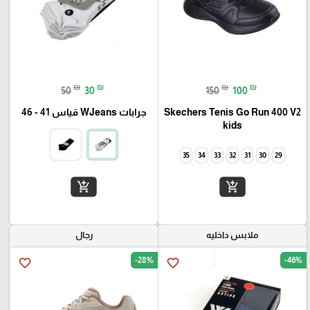
₪
₪
₪
₪
50
30
150
100
Skechers Tenis Go Run 400 V2
جرابات WJeans قياس 41 - 46
kids
35
34
33
32
31
30
29
add_shopping_cart
add_shopping_cart
ملابس داخليه
رجال
-28%
-46%
favorite_border
favorite_border