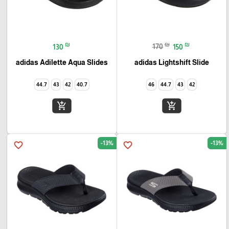
₪
₪
₪
130
170
150
adidas Lightshift Slide‏
adidas Adilette Aqua Slides
44.7
43
42
40.7
46
44.7
43
42
add_shopping_cart
add_shopping_cart
-13%
-13%
favorite_border
favorite_border