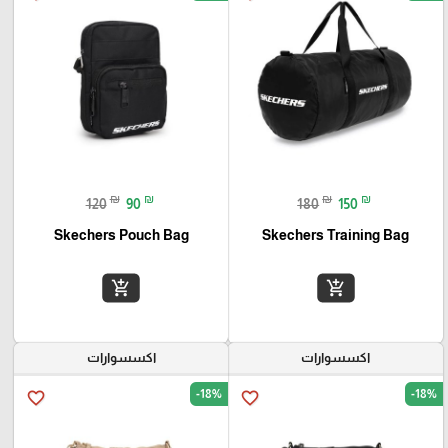
₪
₪
₪
₪
120
90
180
150
Skechers Pouch Bag
Skechers Training Bag
add_shopping_cart
add_shopping_cart
اكسسوارات
اكسسوارات
-18%
-18%
favorite_border
favorite_border