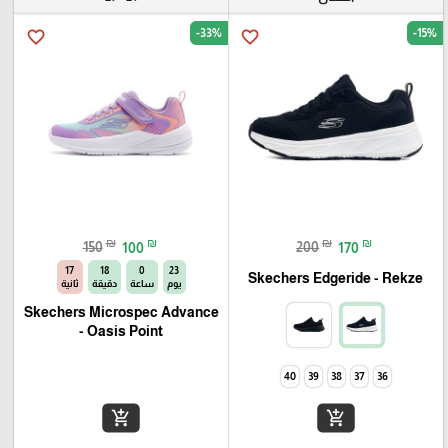
-33%
-15%
favorite_border
favorite_border
₪
₪
₪
₪
150
100
200
170
16
18
0
23
Skechers Edgeride - Rekze‏
يوم
ساعة
دقيقة
ثانية
Skechers Microspec Advance
- Oasis Point
40
39
38
37
36
add_shopping_cart
add_shopping_cart