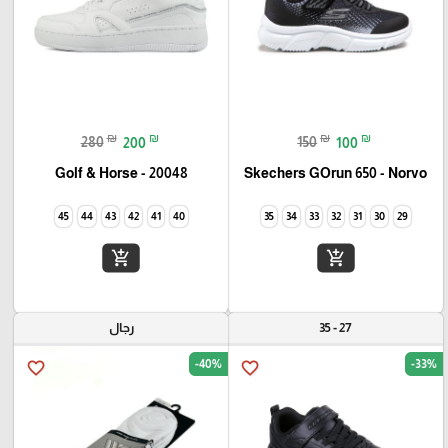
₪
₪
₪
₪
280
200
150
100
Golf & Horse - 20048
Skechers GOrun 650 - Norvo
45
44
43
42
41
40
35
34
33
32
31
30
29
add_shopping_cart
add_shopping_cart
27 - 35
رجال
-40%
-33%
favorite_border
favorite_border