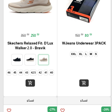
₪
₪
₪
₪
350
250
150
80
Skechers Relaxed Fit: D'Lux
WJeans Underwear 3PACK
Walker 2.0 - Bravik
XXL
XL
L
M
S
46
45
44
43
42.5
42
41
40
add_shopping_cart
add_shopping_cart
نساء
نساء
-27%
-26%
favorite_border
favorite_border