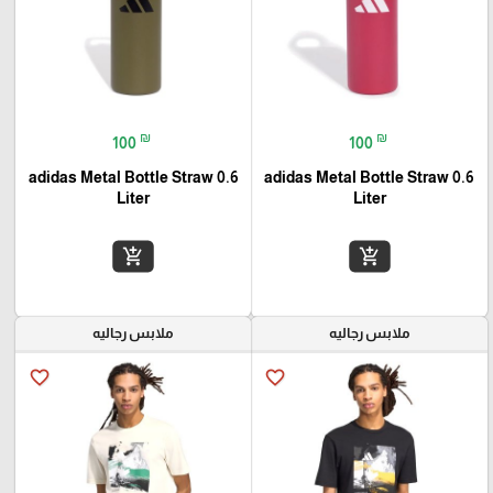
₪
₪
100
100
adidas Metal Bottle Straw 0.6
adidas Metal Bottle Straw 0.6
Liter
Liter
add_shopping_cart
add_shopping_cart
ملابس رجاليه
ملابس رجاليه
favorite_border
favorite_border