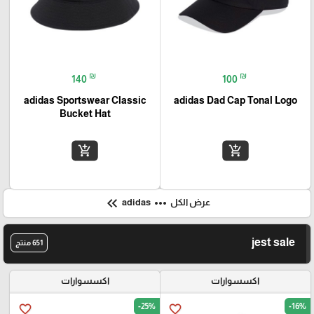
₪
₪
140
100
adidas Sportswear Classic
adidas Dad Cap Tonal Logo
Bucket Hat
add_shopping_cart
add_shopping_cart
keyboard_double_arrow_left
more_horiz
عرض الكل
adidas
jest sale
651 منتج
اكسسوارات
اكسسوارات
-25%
-16%
favorite_border
favorite_border