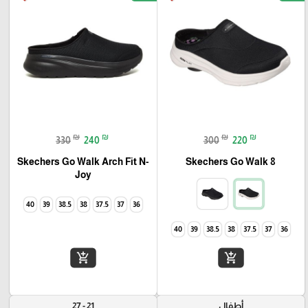
₪
₪
₪
₪
330
240
300
220
Skechers Go Walk Arch Fit N-
Skechers Go Walk 8
Joy
40
39
38.5
38
37.5
37
36
40
39
38.5
38
37.5
37
36
add_shopping_cart
add_shopping_cart
أطفال
21 - 27