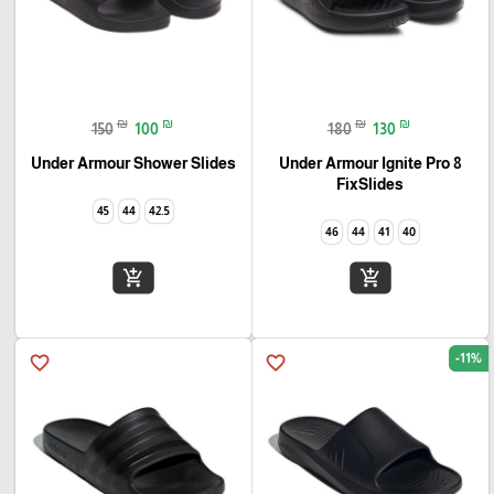
₪
₪
₪
₪
150
100
180
130
Under Armour Shower Slides
Under Armour Ignite Pro 8
FixSlides
45
44
42.5
46
44
41
40
add_shopping_cart
add_shopping_cart
-11%
favorite_border
favorite_border