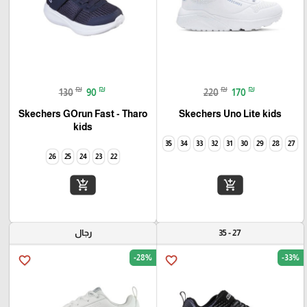
₪
₪
₪
₪
130
90
220
170
Skechers GOrun Fast - Tharo
Skechers Uno Lite kids
kids
35
34
33
32
31
30
29
28
27
26
25
24
23
22
add_shopping_cart
add_shopping_cart
27 - 35
رجال
-28%
-33%
favorite_border
favorite_border