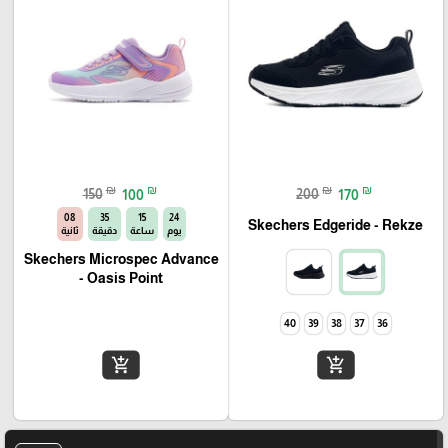
₪
₪
₪
₪
150
100
200
170
07
35
15
24
Skechers Edgeride - Rekze‏
يوم
ساعة
دقيقة
ثانية
Skechers Microspec Advance
- Oasis Point
40
39
38
37
36
add_shopping_cart
add_shopping_cart