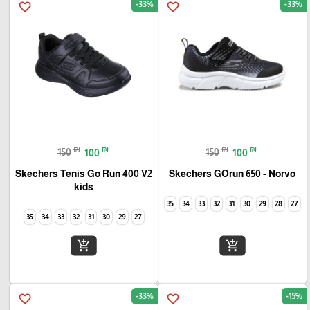
-33%
-33%
favorite_border
favorite_border
₪
₪
₪
₪
150
100
150
100
Skechers Tenis Go Run 400 V2
Skechers GOrun 650 - Norvo
kids
35
34
33
32
31
30
29
28
27
35
34
33
32
31
30
29
27
add_shopping_cart
add_shopping_cart
-33%
-15%
favorite_border
favorite_border