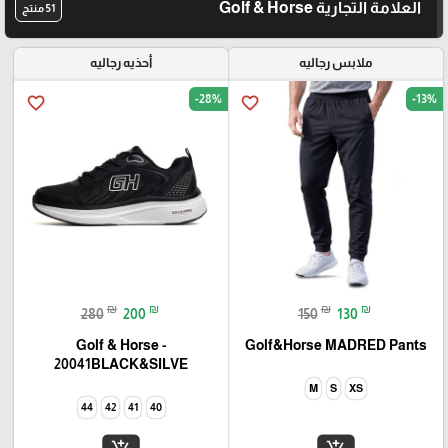
العلامة التجارية Golf & Horse
51 منتج
ملابس رجاليه
أحذيه رجاليه
-28%
-13%
favorite_border
favorite_border
₪
₪
₪
₪
280
200
150
130
Golf & Horse -
Golf&Horse MADRED Pants
20041BLACK&SILVE
M
S
XS
44
42
41
40