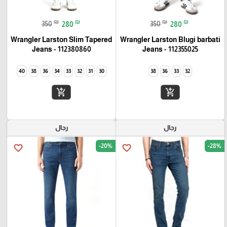
₪
₪
₪
₪
350
280
350
280
Wrangler Larston Slim Tapered
Wrangler Larston Blugi barbati
Jeans - 112380860
Jeans - 112355025
40
38
36
34
33
32
31
30
38
36
33
32
add_shopping_cart
add_shopping_cart
رجال
رجال
-20%
-28%
favorite_border
favorite_border