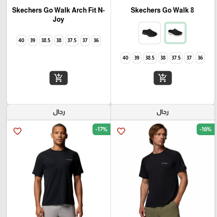
Skechers Go Walk Arch Fit N-
Skechers Go Walk 8
Joy
40
39
38.5
38
37.5
37
36
40
39
38.5
38
37.5
37
36
add_shopping_cart
add_shopping_cart
رجال
رجال
-17%
-16%
favorite_border
favorite_border