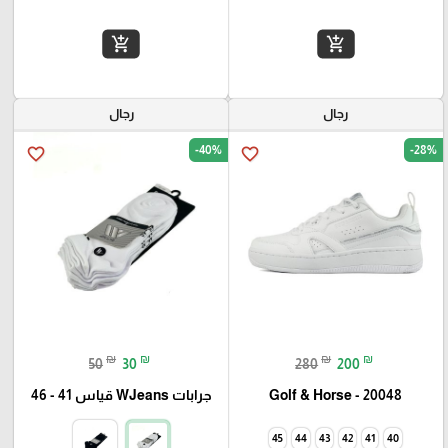
add_shopping_cart
add_shopping_cart
رجال
رجال
-40%
-28%
favorite_border
favorite_border
₪
₪
₪
₪
50
30
280
200
Golf & Horse - 20048
جرابات WJeans قياس 41 - 46
45
44
43
42
41
40