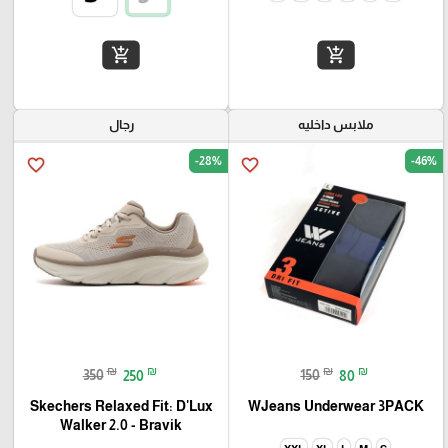
add_shopping_cart
add_shopping_cart
ملابس داخليه
رجال
-28%
-46%
favorite_border
favorite_border
₪
₪
₪
₪
350
250
150
80
Skechers Relaxed Fit: D'Lux
WJeans Underwear 3PACK
Walker 2.0 - Bravik