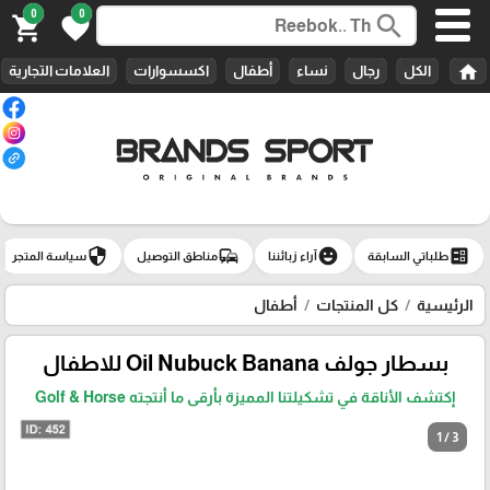
0
0
search
shopping_cart
favorite
home
الكل
رجال
نساء
أطفال
اكسسوارات
العلامات التجارية
security
commute
emoji_emotions
ballot
طلباتي السابقة
آراء زبائننا
مناطق التوصيل
سياسة المتجر
الرئيسية
كل المنتجات
أطفال
بسطار جولف Oil Nubuck Banana للاطفال
إكتشف الأناقة في تشكيلتنا المميزة بأرقى ما أنتجته Golf & Horse
1 / 3