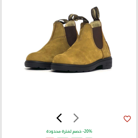
arrow_back_ios
arrow_forward_ios
favorite_border
-20%
خصم لفترة محدودة