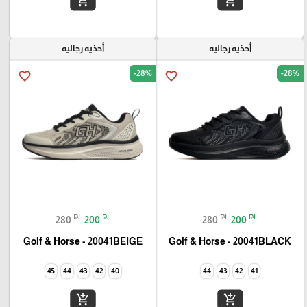
add_shopping_cart
add_shopping_cart
أحذيه رجاليه
أحذيه رجاليه
-28%
-28%
favorite_border
favorite_border
₪
₪
₪
₪
280
200
280
200
Golf & Horse - 20041BEIGE
Golf & Horse - 20041BLACK
45
44
43
42
40
44
43
42
41
add_shopping_cart
add_shopping_cart