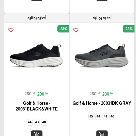
أحذيه رجاليه
أحذيه رجاليه
-28%
-28%
favorite_border
favorite_border
₪
₪
₪
₪
280
200
280
200
Golf & Horse -
Golf & Horse - 20031DK GRAY
20031BLACK&WHITE
45
44
41
40
44
43
40
add_shopping_cart
add_shopping_cart