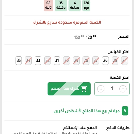
07
35
4
126
يوم
ساعة
دقيقة
ثانية
الكمية المتوفرة محدودة سارع بالشراء
السعر
₪
₪
150
120
اختر القياس
35
34
33
32
31
30
29
28
27
26
25
24
اختر الكمية
shopping_cart
شراء هذا المنتج
+
-
5
مرة تم بيع هذا المنتج لأشخاص آخرين.
طريقة الدفع
الدفع عند الإستلام
ببساطة نقوم بايصال المنتج لغاية منزلك وتقوم