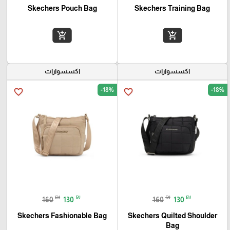
Skechers Pouch Bag
Skechers Training Bag
add_shopping_cart
add_shopping_cart
اكسسوارات
اكسسوارات
-18%
-18%
favorite_border
favorite_border
₪
₪
₪
₪
160
130
160
130
Skechers Fashionable Bag
Skechers Quilted Shoulder
Bag