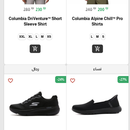
₪
₪
₪
₪
280
230
240
200
Columbia DriVenture™ Short
Columbia Alpine Chill™ Pro
Sleeve Shirt
Shirts
XXL
XL
L
M
XS
L
M
S
add_shopping_cart
add_shopping_cart
نساء
رجال
-24%
-27%
favorite_border
favorite_border