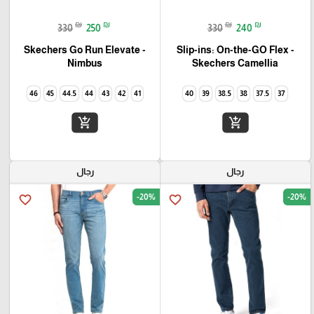
₪
₪
₪
₪
330
250
330
240
Skechers Go Run Elevate -
Slip-ins: On-the-GO Flex -
Camellia‏ Skechers
Nimbus
46
45
44.5
44
43
42
41
40
39
38.5
38
37.5
37
add_shopping_cart
add_shopping_cart
رجال
رجال
-20%
-20%
favorite_border
favorite_border