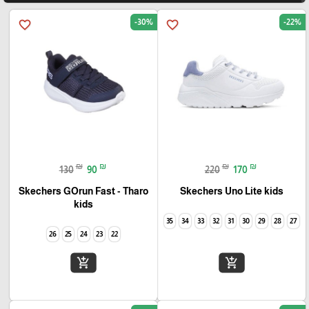
-30%
-22%
favorite_border
favorite_border
₪
₪
₪
₪
130
90
220
170
Skechers GOrun Fast - Tharo
Skechers Uno Lite kids
kids
35
34
33
32
31
30
29
28
27
26
25
24
23
22
add_shopping_cart
add_shopping_cart