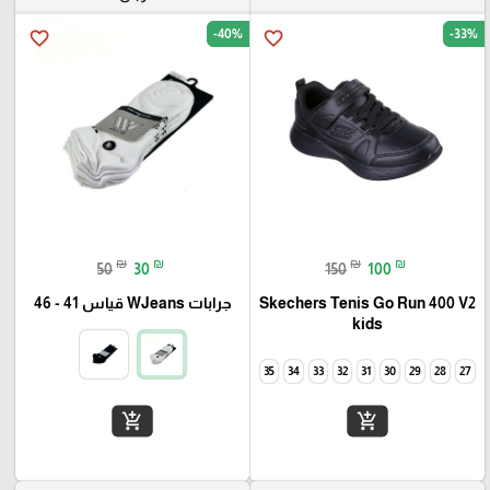
-40%
-33%
favorite_border
favorite_border
₪
₪
₪
₪
50
30
150
100
Skechers Tenis Go Run 400 V2
جرابات WJeans قياس 41 - 46
kids
35
34
33
32
31
30
29
28
27
add_shopping_cart
add_shopping_cart