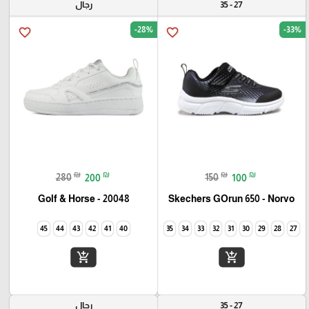
27 - 35
رجال
-28%
-33%
favorite_border
favorite_border
₪
₪
₪
₪
280
200
150
100
Golf & Horse - 20048
Skechers GOrun 650 - Norvo
45
44
43
42
41
40
35
34
33
32
31
30
29
28
27
add_shopping_cart
add_shopping_cart
27 - 35
رجال