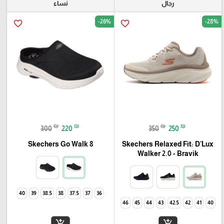
رجال
نساء
-26%
-28%
favorite_border
favorite_border
₪
₪
₪
₪
300
220
350
250
Skechers Go Walk 8
Skechers Relaxed Fit: D'Lux
Walker 2.0 - Bravik
40
39
38.5
38
37.5
37
36
46
45
44
43
42.5
42
41
40
add_shopping_cart
add_shopping_cart