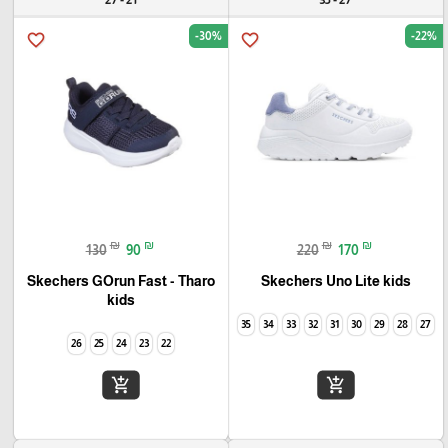
-30%
-22%
favorite_border
favorite_border
₪
₪
₪
₪
130
90
220
170
Skechers GOrun Fast - Tharo
Skechers Uno Lite kids
kids
35
34
33
32
31
30
29
28
27
26
25
24
23
22
add_shopping_cart
add_shopping_cart