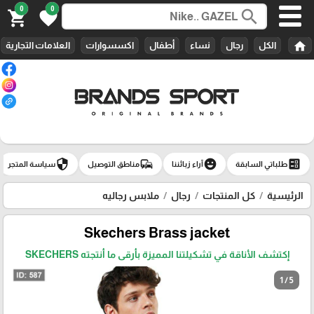
0
0
search
shopping_cart
favorite
home
الكل
رجال
نساء
أطفال
اكسسوارات
العلامات التجارية
security
commute
emoji_emotions
ballot
طلباتي السابقة
آراء زبائننا
مناطق التوصيل
سياسة المتجر
الرئيسية
كل المنتجات
رجال
ملابس رجاليه
Skechers Brass jacket
إكتشف الأناقة في تشكيلتنا المميزة بأرقى ما أنتجته SKECHERS
1 / 5