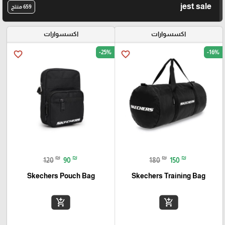
jest sale
659 منتج
اكسسوارات
اكسسوارات
-25%
-16%
favorite_border
favorite_border
₪
₪
₪
₪
120
90
180
150
Skechers Pouch Bag
Skechers Training Bag
add_shopping_cart
add_shopping_cart