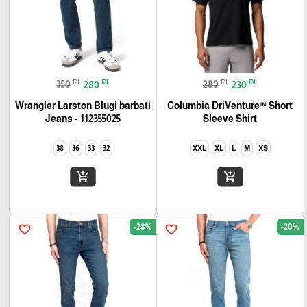
₪
₪
₪
₪
350
280
280
230
Wrangler Larston Blugi barbati
Columbia DriVenture™ Short
Jeans - 112355025
Sleeve Shirt
38
36
33
32
XXL
XL
L
M
XS
add_shopping_cart
add_shopping_cart
-28%
-20%
favorite_border
favorite_border