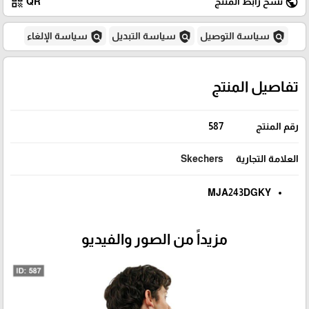
qr_code
public
نسخ رابط المنتج
QR
policy
policy
policy
سياسة التوصيل
سياسة التبديل
سياسة الإلغاء
تفاصيل المنتج
رقم المنتج
587
العلامة التجارية
Skechers
MJA243DGKY
مزيداً من الصور والفيديو