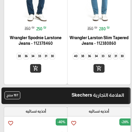
₪
₪
₪
₪
350
250
350
280
Wrangler Spodnie Larstone
Wrangler Larston Slim Tapered
Jeans - 112378460
Jeans - 112380860
38
36
34
33
31
30
40
38
36
34
33
32
31
30
add_shopping_cart
add_shopping_cart
العلامة التجارية Skechers
197 منتج
أحذيه نسائيه
أحذيه نسائيه
-40%
-26%
favorite_border
favorite_border