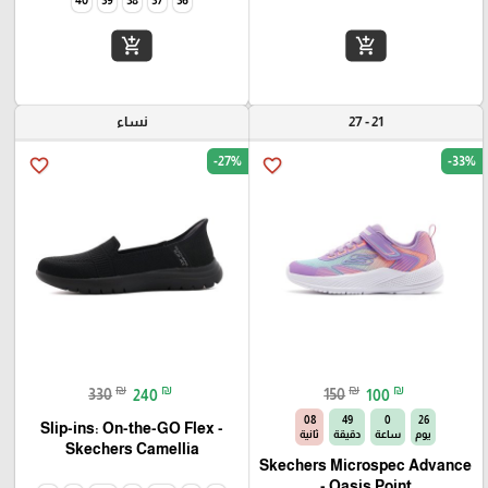
40
39
38
37
36
add_shopping_cart
add_shopping_cart
21 - 27
نساء
-27%
-33%
favorite_border
favorite_border
₪
₪
₪
₪
330
240
150
100
07
49
0
26
Slip-ins: On-the-GO Flex -
يوم
ساعة
دقيقة
ثانية
Camellia‏ Skechers
Skechers Microspec Advance
- Oasis Point