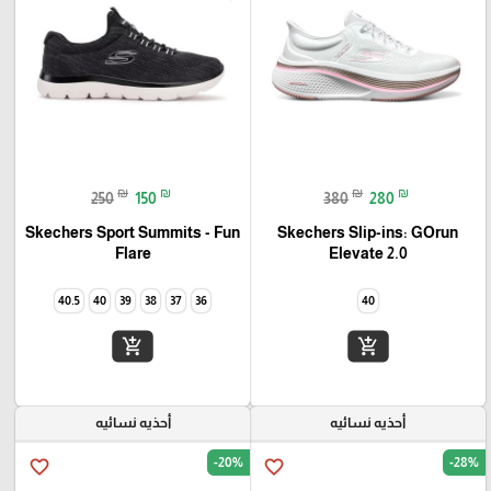
₪
₪
₪
₪
250
150
380
280
Skechers Sport Summits - Fun
Skechers Slip-ins: GOrun
Elevate 2.0
Flare‏
40.5
40
39
38
37
36
40
add_shopping_cart
add_shopping_cart
أحذيه نسائيه
أحذيه نسائيه
-20%
-28%
favorite_border
favorite_border