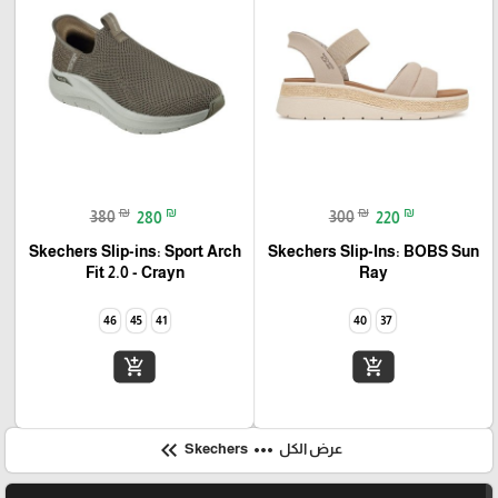
₪
₪
₪
₪
380
280
300
220
Skechers Slip-ins: Sport Arch
Skechers Slip-Ins: BOBS Sun
Fit 2.0 - Crayn
Ray
46
45
41
40
37
add_shopping_cart
add_shopping_cart
keyboard_double_arrow_left
more_horiz
عرض الكل
Skechers