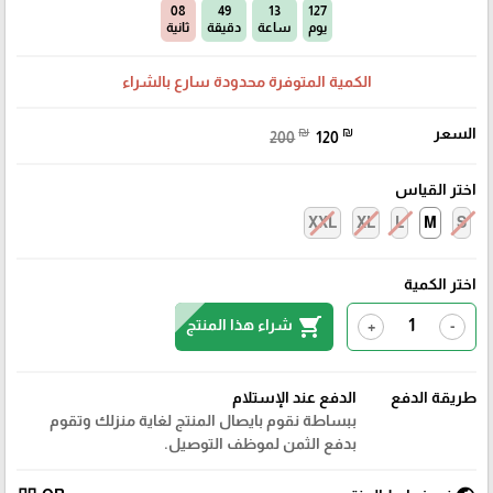
07
49
13
127
يوم
ساعة
دقيقة
ثانية
الكمية المتوفرة محدودة سارع بالشراء
السعر
₪
₪
200
120
اختر القياس
XXL
XL
L
M
S
اختر الكمية
shopping_cart
شراء هذا المنتج
+
-
طريقة الدفع
الدفع عند الإستلام
ببساطة نقوم بايصال المنتج لغاية منزلك وتقوم
بدفع الثمن لموظف التوصيل.