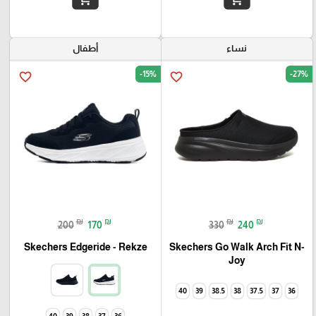
نساء
أطفال
-15%
-27%
favorite_border
favorite_border
₪
₪
₪
₪
200
170
330
240
Skechers Go Walk Arch Fit N-
Skechers Edgeride - Rekze‏
Joy
40
39
38.5
38
37.5
37
36