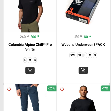
₪
₪
₪
₪
240
200
150
80
Columbia Alpine Chill™ Pro
WJeans Underwear 3PACK
Shirts
XXL
XL
L
M
S
L
M
S
add_shopping_cart
add_shopping_cart
-20%
-17%
favorite_border
favorite_border