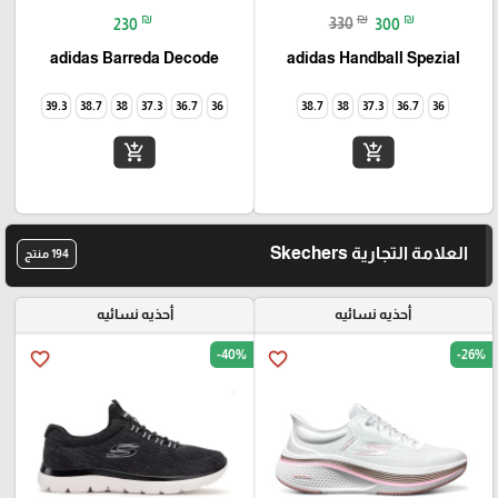
₪
₪
₪
230
330
300
adidas Barreda Decode
adidas Handball Spezial
39.3
38.7
38
37.3
36.7
36
38.7
38
37.3
36.7
36
add_shopping_cart
add_shopping_cart
العلامة التجارية Skechers
194 منتج
أحذيه نسائيه
أحذيه نسائيه
-40%
-26%
favorite_border
favorite_border