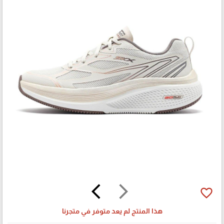
arrow_back_ios
arrow_forward_ios
favorite_border
هذا المنتج لم يعد متوفر في متجرنا