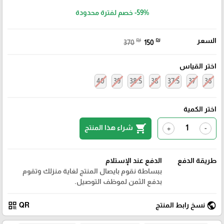
-59%
خصم لفترة محدودة
السعر
₪
₪
370
150
اختر القياس
40
39
38.5
38
37.5
37
36
اختر الكمية
shopping_cart
شراء هذا المنتج
+
-
طريقة الدفع
الدفع عند الإستلام
ببساطة نقوم بايصال المنتج لغاية منزلك وتقوم
بدفع الثمن لموظف التوصيل.
qr_code
public
نسخ رابط المنتج
QR