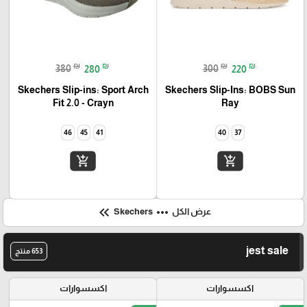
₪
₪
₪
₪
380
280
300
220
Skechers Slip-ins: Sport Arch
Skechers Slip-Ins: BOBS Sun
Fit 2.0 - Crayn
Ray
46
45
41
40
37
add_shopping_cart
add_shopping_cart
keyboard_double_arrow_left
more_horiz
عرض الكل
Skechers
jest sale
653 منتج
اكسسوارات
اكسسوارات