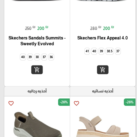
₪
₪
₪
₪
250
200
280
200
Skechers Flex Appeal 4.0‏
Skechers Sandals Summits -
Sweetly Evolved‏
41
40
39
38.5
37
40
39
38
37
36
add_shopping_cart
add_shopping_cart
أحذيه نسائيه
أحذيه رجاليه
-26%
-26%
favorite_border
favorite_border