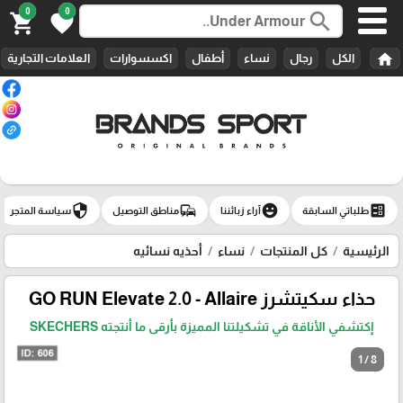
0
0
search
shopping_cart
favorite
home
الكل
رجال
نساء
أطفال
اكسسوارات
العلامات التجارية
security
commute
emoji_emotions
ballot
طلباتي السابقة
آراء زبائننا
مناطق التوصيل
سياسة المتجر
الرئيسية
كل المنتجات
نساء
أحذيه نسائيه
حذاء سكيتشرز GO RUN Elevate 2.0 - Allaire
إكتشفي الأناقة في تشكيلتنا المميزة بأرقى ما أنتجته SKECHERS
1 / 8