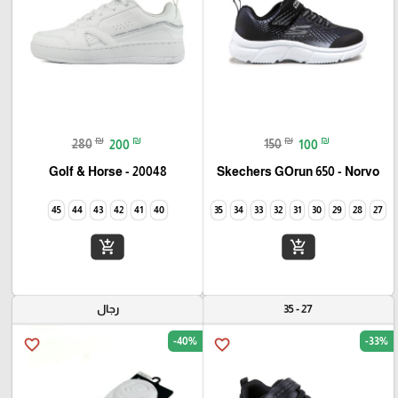
₪
₪
₪
₪
280
200
150
100
Golf & Horse - 20048
Skechers GOrun 650 - Norvo
45
44
43
42
41
40
35
34
33
32
31
30
29
28
27
add_shopping_cart
add_shopping_cart
27 - 35
رجال
-40%
-33%
favorite_border
favorite_border