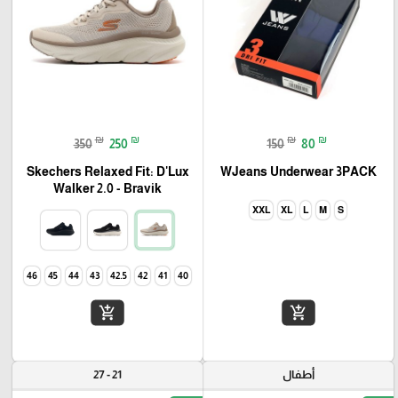
₪
₪
₪
₪
350
250
150
80
Skechers Relaxed Fit: D'Lux
WJeans Underwear 3PACK
Walker 2.0 - Bravik
XXL
XL
L
M
S
46
45
44
43
42.5
42
41
40
add_shopping_cart
add_shopping_cart
أطفال
21 - 27