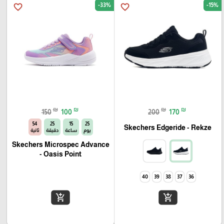
-33%
-15%
favorite_border
favorite_border
₪
₪
₪
₪
150
100
200
170
53
25
15
25
Skechers Edgeride - Rekze‏
يوم
ساعة
دقيقة
ثانية
Skechers Microspec Advance
- Oasis Point
40
39
38
37
36
add_shopping_cart
add_shopping_cart