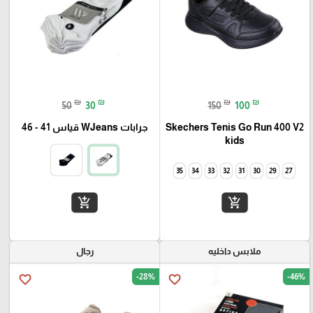
₪
₪
₪
₪
50
30
150
100
Skechers Tenis Go Run 400 V2
جرابات WJeans قياس 41 - 46
kids
35
34
33
32
31
30
29
27
add_shopping_cart
add_shopping_cart
ملابس داخليه
رجال
-28%
-46%
favorite_border
favorite_border