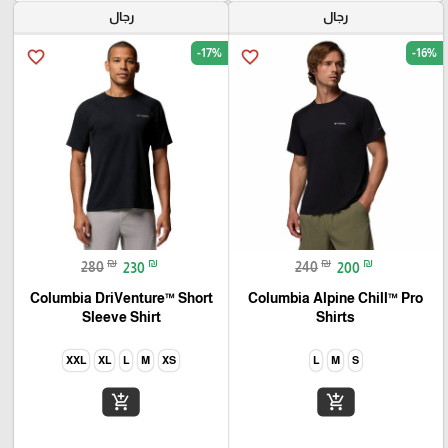
رجال
رجال
-17%
-16%
favorite_border
favorite_border
₪
₪
₪
₪
280
230
240
200
Columbia DriVenture™ Short
Columbia Alpine Chill™ Pro
Sleeve Shirt
Shirts
XXL
XL
L
M
XS
L
M
S
add_shopping_cart
add_shopping_cart