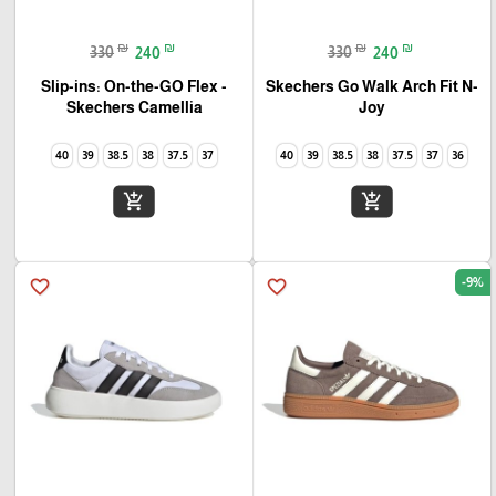
₪
₪
₪
₪
330
240
330
240
Slip-ins: On-the-GO Flex -
Skechers Go Walk Arch Fit N-
Joy
Camellia‏ Skechers
40
39
38.5
38
37.5
37
40
39
38.5
38
37.5
37
36
add_shopping_cart
add_shopping_cart
-9%
favorite_border
favorite_border