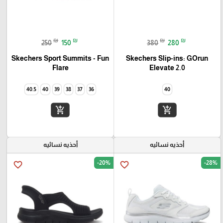
₪
₪
₪
₪
250
150
380
280
Skechers Sport Summits - Fun
Skechers Slip-ins: GOrun
Elevate 2.0
Flare‏
40.5
40
39
38
37
36
40
add_shopping_cart
add_shopping_cart
أحذيه نسائيه
أحذيه نسائيه
-20%
-28%
favorite_border
favorite_border