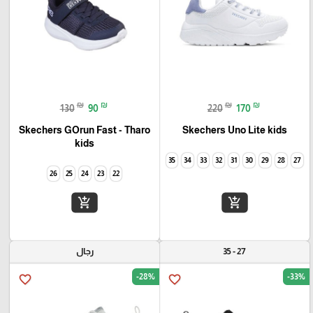
₪
₪
₪
₪
130
90
220
170
Skechers GOrun Fast - Tharo
Skechers Uno Lite kids
kids
35
34
33
32
31
30
29
28
27
26
25
24
23
22
add_shopping_cart
add_shopping_cart
27 - 35
رجال
-28%
-33%
favorite_border
favorite_border